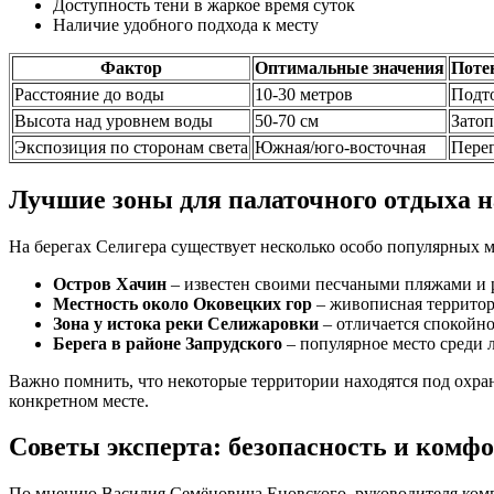
Доступность тени в жаркое время суток
Наличие удобного подхода к месту
Фактор
Оптимальные значения
Поте
Расстояние до воды
10-30 метров
Подт
Высота над уровнем воды
50-70 см
Затоп
Экспозиция по сторонам света
Южная/юго-восточная
Перег
Лучшие зоны для палаточного отдыха н
На берегах Селигера существует несколько особо популярных 
Остров Хачин
– известен своими песчаными пляжами и р
Местность около Оковецких гор
– живописная территор
Зона у истока реки Селижаровки
– отличается спокойн
Берега в районе Запрудского
– популярное место среди 
Важно помнить, что некоторые территории находятся под охра
конкретном месте.
Советы эксперта: безопасность и комфо
По мнению Василия Семёновича Еновского, руководителя компан