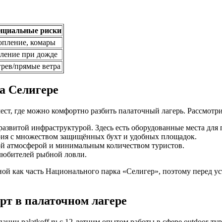
нциальные риски
опление, комары
ление при дожде
рев/прямые ветра
а Селигере
мест, где можно комфортно разбить палаточный лагерь. Рассмотр
азвитой инфраструктурой. Здесь есть оборудованные места для 
ия с множеством защищённых бухт и удобных площадок.
ой атмосферой и минимальным количеством туристов.
любителей рыбной ловли.
ной как часть Национального парка «Селигер», поэтому перед у
рт в палаточном лагере
ии palatkoff.ru с 12-летним опытом работы в сфере outdoor-тури