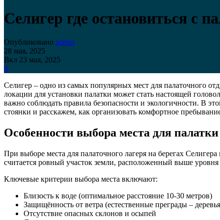
Селигер где остановиться с п
Опубликовано
admin
28 мая, 2025
Вкл 23 мая, 2025
0
Селигер – одно из самых популярных мест для палаточного отд
локации для установки палатки может стать настоящей голово
важно соблюдать правила безопасности и экологичности. В это
стоянки и расскажем, как организовать комфортное пребывание
Особенности выбора места для палатки
При выборе места для палаточного лагеря на берегах Селигера
считается ровный участок земли, расположенный выше уровня 
Ключевые критерии выбора места включают:
Близость к воде (оптимальное расстояние 10-30 метров)
Защищённость от ветра (естественные преграды – деревья
Отсутствие опасных склонов и осыпей