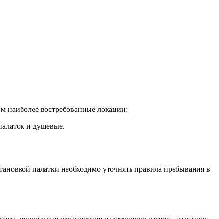
им наиболее востребованные локации:
палаток и душевые.
становкой палатки необходимо уточнять правила пребывания в
зма, правильная организация палаточного лагеря – это залог