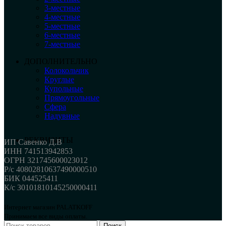
3-местные
4-местные
5-местные
6-местные
7-местные
ДОПОЛНИТЕЛЬНО
Колокольчик
Круглые
Купольные
Прямоугольные
Сфера
Надувные
РЕКВИЗИТЫ
ИП Савенко Д.В
ИНН 741513942853
ОГРН 321745600023012
Р/с 40802810637490000510
БИК 044525411
К/с 30101810145250000411
Интернет магазин PALATKOFF
Принимаем все виды оплаты.
Поиск