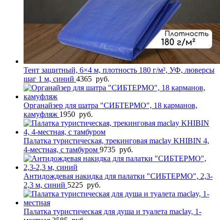
Тент защитный, 6×4 м, плотность 180 г/м², УФ, люверсы
шаг 1 м, синий
4365
руб.
Органайзер для шатра "СИБТЕРМО", 18 карманов,
камуфляж
1950
руб.
Палатка туристическая, трекинговая maclay KHIBIN 4,
4-местная, с тамбуром
9735
руб.
Антидождевая накидка для палатки "СИБТЕРМО", 2,3-
2,3 м, синий
5225
руб.
Палатка туристическая для душа и туалета maclay, 1-