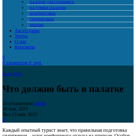
ПАЛАТКИ ДЛЯ ГЛЭМПИНГА
НАДУВНЫЕ ПАЛАТКИ
КЕМПИНГОВЫЕ
ТРЕКИНГОВЫЕ
ЗИМНИЕ
Аксессуары
Тенты
О нас
Контакты
0
0
элементов
0
руб.
Наш блог
Что должно быть в палатке
Опубликовано
admin
28 мая, 2025
Вкл 23 мая, 2025
0
Каждый опытный турист знает, что правильная подготовка
снаряжения – залог комфортного отдыха на природе. Особое