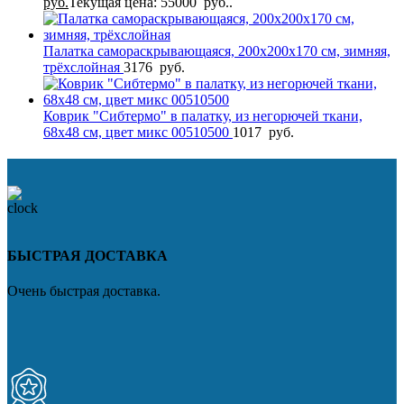
руб.
Текущая цена: 55000 руб..
Палатка самораскрывающаяся, 200х200х170 см, зимняя,
трёхслойная
3176
руб.
Коврик "Сибтермо" в палатку, из негорючей ткани,
68х48 см, цвет микс 00510500
1017
руб.
БЫСТРАЯ ДОСТАВКА
Очень быстрая доставка.