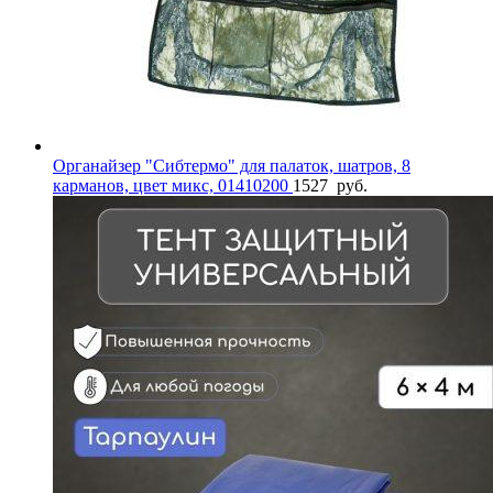
Органайзер "Сибтермо" для палаток, шатров, 8
карманов, цвет микс, 01410200
1527
руб.