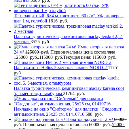
местная
3585
руб.
Тент защитный, 6×4 м, плотность 60 г/м², УФ, люверсы
шаг 1 м, голубой
1616
руб.
Палатка туристическая, трекинговая maclay terskol 2, 2-
местная
3525
руб.
Императорская палатка
24 м²
125000
руб.
Первоначальная цена составляла
125000 руб..
115000
руб.
Текущая цена: 115000 руб..
Палатка-зонт Helios 2-местная зимняя NORD-2
11751
руб.
Палатка туристическая, кемпинговая maclay karelia cool
5, 5-местная, с тамбуром
21764
руб.
Накладка на окно "Сибтермо" для палатки "Следопыт",
антимоскитная, 25х25 см, 01410716
588
руб.
Палатка надувная 12 м²
60000
руб.
Первоначальная цена составляла 60000 руб..
55000