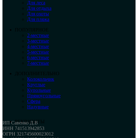
Для леса
Для отдыха
Для охоты
Для пляжа
ПОПУЛЯРНОЕ
2-местные
3-местные
4-местные
5-местные
6-местные
7-местные
ДОПОЛНИТЕЛЬНО
Колокольчик
Круглые
Купольные
Прямоугольные
Сфера
Надувные
РЕКВИЗИТЫ
ИП Савенко Д.В
ИНН 741513942853
ОГРН 321745600023012