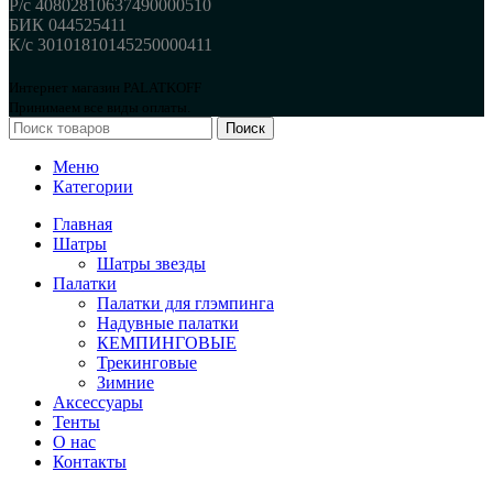
Р/с 40802810637490000510
БИК 044525411
К/с 30101810145250000411
Интернет магазин PALATKOFF
Принимаем все виды оплаты.
Поиск
Меню
Категории
Главная
Шатры
Шатры звезды
Палатки
Палатки для глэмпинга
Надувные палатки
КЕМПИНГОВЫЕ
Трекинговые
Зимние
Аксессуары
Тенты
О нас
Контакты