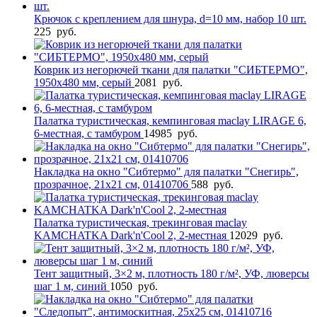
Крючок с креплением для шнура, d=10 мм, набор 10 шт.
225
руб.
Коврик из негорючей ткани для палатки "СИБТЕРМО",
1950x480 мм, серый
2081
руб.
Палатка туристическая, кемпинговая maclay LIRAGE 6,
6-местная, с тамбуром
14985
руб.
Накладка на окно "Сибтермо" для палатки "Снегирь",
прозрачное, 21х21 см, 01410706
588
руб.
Палатка туристическая, трекинговая maclay
KAMCHATKA Dark'n'Cool 2, 2-местная
12029
руб.
Тент защитный, 3×2 м, плотность 180 г/м², УФ, люверсы
шаг 1 м, синий
1050
руб.