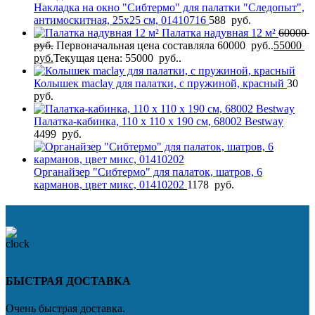
Накладка на окно "Сибтермо" для палатки "Следопыт",
антимоскитная, 25х25 см, 01410716
588
руб.
Палатка надувная 12 м²
60000
руб.
Первоначальная цена составляла 60000 руб..
55000
руб.
Текущая цена: 55000 руб..
Колышек maclay для палатки, с пружиной, красный
30
руб.
Палатка-кабинка, 110 х 110 х 190 см, 68002 Bestway
4499
руб.
Органайзер "Сибтермо" для палаток, шатров, 6
карманов, цвет микс, 01410202
1178
руб.
БЫСТРАЯ ДОСТАВКА
Очень быстрая доставка.