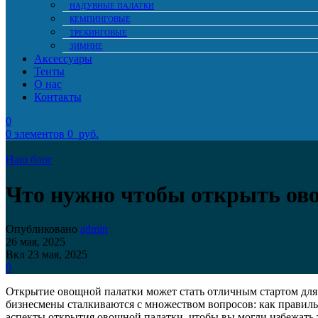
НАДУВНЫЕ ПАЛАТКИ
КЕМПИНГОВЫЕ
ТРЕКИНГОВЫЕ
ЗИМНИЕ
Аксессуары
Тенты
О нас
Контакты
0
0
элементов
0
руб.
Наш блог
Что нужно чтобы открыть ов
Опубликовано
admin
26 мая, 2025
Вкл 23 мая, 2025
0
Открытие овощной палатки может стать отличным стартом для
бизнесмены сталкиваются с множеством вопросов: как правиль
аспекты открытия овощной палатки, чтобы вы могли избежать