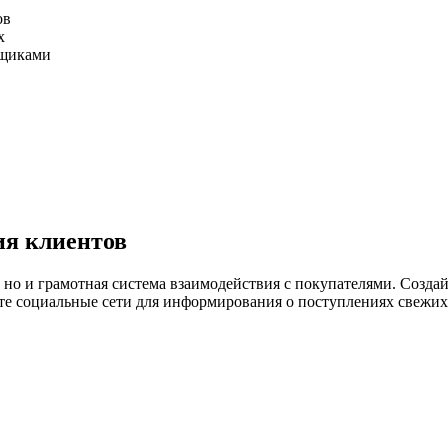
ов
х
вщиками
ия клиентов
, но и грамотная система взаимодействия с покупателями. Созд
те социальные сети для информирования о поступлениях свежих