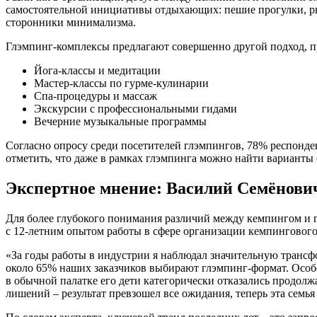
самостоятельной инициативы отдыхающих: пешие прогулки, рыб
сторонники минимализма.
Глэмпинг-комплексы предлагают совершенно другой подход, п
Йога-классы и медитации
Мастер-классы по гурме-кулинарии
Спа-процедуры и массаж
Экскурсии с профессиональными гидами
Вечерние музыкальные программы
Согласно опросу среди посетителей глэмпингов, 78% респонде
отметить, что даже в рамках глэмпинга можно найти варианты с
Экспертное мнение: Василий Семёнови
Для более глубокого понимания различий между кемпингом и гл
с 12-летним опытом работы в сфере организации кемпингового
«За годы работы в индустрии я наблюдал значительную транс
около 65% наших заказчиков выбирают глэмпинг-формат. Особе
в обычной палатке его дети категорически отказались продолж
лишений – результат превзошел все ожидания, теперь эта семь