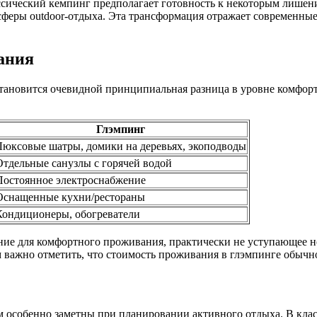
ссический кемпинг предполагает готовность к некоторым лишени
осферы outdoor-отдыха. Эта трансформация отражает современны
ания
ановится очевидной принципиальная разница в уровне комфорта
Глэмпинг
Люксовые шатры, домики на деревьях, экоподводы
Отдельные санузлы с горячей водой
Постоянное электроснабжение
Оснащенные кухни/рестораны
Кондиционеры, обогреватели
ние для комфортного проживания, практически не уступающее но
важно отметить, что стоимость проживания в глэмпинге обычно 
м особенно заметны при планировании активного отдыха. В кла