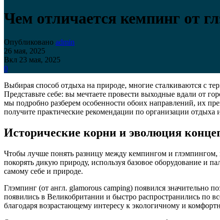
Чем отличается кемпинг от г
Опубликовано
admin
26 мая, 2025
Вкл 23 мая, 2025
0
Выбирая способ отдыха на природе, многие сталкиваются с те
Представьте себе: вы мечтаете провести выходные вдали от гор
мы подробно разберем особенности обоих направлений, их пре
получите практические рекомендации по организации отдыха 
Исторические корни и эволюция конце
Чтобы лучше понять разницу между кемпингом и глэмпингом, в
покорять дикую природу, используя базовое оборудование и па
самому себе и природе.
Глэмпинг (от англ. glamorous camping) появился значительно 
появились в Великобритании и быстро распространились по вс
благодаря возрастающему интересу к экологичному и комфортн