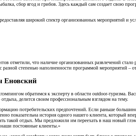
алка, сбор ягод и грибов. Здесь каждый сам создает свою прог
редоставляя широкий спектр организованных мероприятий и усл
нтов отметили, что наличие организованных развлечений стало
 разной степенью наполненности программой мероприятий – от баз
ч Еновский
эмпингом обратимся к эксперту в области outdoor-туризма. Вас
 отдыха, делится своим профессиональным взглядом на тему.
формацию потребительских предпочтений. Если раньше большинс
нно показательна история одного нашего клиента, который впе
ать такой отдых. Мы предложили им переехать в наш новый глэм
я наши постоянные клиенты.»