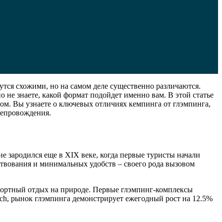
утся схожими, но на самом деле существенно различаются.
о не знаете, какой формат подойдет именно вам. В этой статье
ом. Вы узнаете о ключевых отличиях кемпинга от глэмпинга,
репровождения.
е зародился еще в XIX веке, когда первые туристы начали
ествования и минимальных удобств – своего рода вызовом
комфортный отдых на природе. Первые глэмпинг-комплексы
rch, рынок глэмпинга демонстрирует ежегодный рост на 12.5%