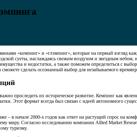
лэмпинга
рминами «кемпинг» и «глэмпинг», которые на первый взгляд каж
одской суеты, наслаждаясь свежим воздухом и звездным небом, н
имущества и недостатки, а также поможем определиться с выбор
и сможете сделать осознанный выбор для незабываемого времяп
пций
ажно проследить их историческое развитие. Кемпинг как явлени
латки. Этот формат всегда был связан с идеей автономного сущ
позже – в начале 2000-х годов как ответ на растущий спрос на 
ему миру. Согласно исследованию компании Allied Market Resea
ому туризму.