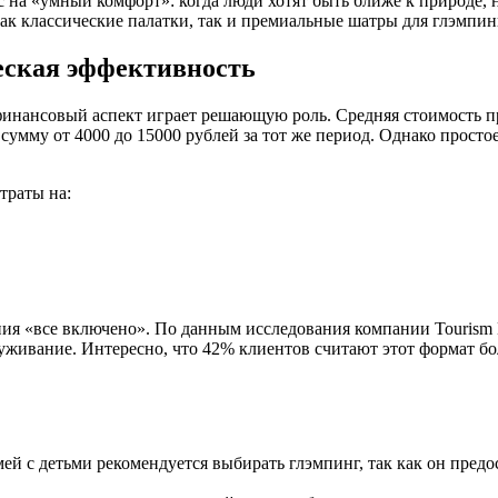
ос на «умный комфорт»: когда люди хотят быть ближе к природе
как классические палатки, так и премиальные шатры для глэмпин
еская эффективность
финансовый аспект играет решающую роль. Средняя стоимость пр
в сумму от 4000 до 15000 рублей за тот же период. Однако прост
траты на:
ия «все включено». По данным исследования компании Tourism E
служивание. Интересно, что 42% клиентов считают этот формат б
ей с детьми рекомендуется выбирать глэмпинг, так как он пред