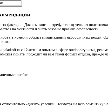
ая
екомендации
ых факторов. Для кемпинга потребуется тщательная подготовка:
аться на местности и знать базовые правила безопасности.
нировать номер и собрать минимальный набор личных вещей. Одн
плекса.
alatkoff.ru с 12-летним опытом в сфере outdoor-туризма, реком
оможет понять, подходит ли вам такой формат отдыха, прежде ч
раненные ошибки:
 относительно «диких» условий. Несмотря на всю романтику наз