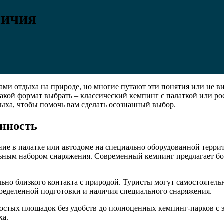
личия
ами отдыха на природе, но многие путают эти понятия или не в
, какой формат выбрать – классический кемпинг с палаткой или
дыха, чтобы помочь вам сделать осознанный выбор.
енность
е в палатке или автодоме на специально оборудованной террито
ьным набором снаряжения. Современный кемпинг предлагает бол
о близкого контакта с природой. Туристы могут самостоятельно
пределенной подготовки и наличия специального снаряжения.
ростых площадок без удобств до полноценных кемпинг-парков с 
ха.