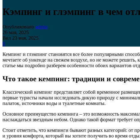
Кэмпинг и глэмпинг в чем от
Опубликовано
admin
26 мая, 2025
Вкл 23 мая, 2025
0
Кемпинг и глэмпинг становятся все более популярными способ
мечтаете об уикенде на свежем воздухе, но не можете решить
статье мы подробно разберем особенности обоих вариантов от
Что такое кемпинг: традиции и соврем
Классический кемпинг представляет собой временное размещени
первые туристы начали исследовать дикую природу с минимал
палаток, источники воды и туалетные комнаты.
Основное преимущество кемпинга – это возможность максимальн
наслаждаться звездным небом. Однако такой формат требует о
Стоит отметить, что кемпинги бывают разных категорий: от п
и уровня комфорта, который вы хотите получить во время отды