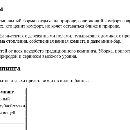
м
премиальный формат отдыха на природе, сочетающий комфорт сов
ех, кто ценит комфорт, но хочет оставаться ближе к природе.
фари-тентах с деревянными полами, пузырьковых домиках с про
ма отопления, собственная ванная комната и даже мини-бар.
стей от всех неудобств традиционного кемпинга. Уборка, пригот
 природой и сервисом высокого уровня.
мпинга
атов отдыха представим их в виде таблицы:
эмпинг
ьный
рублей/сутки
 вещей