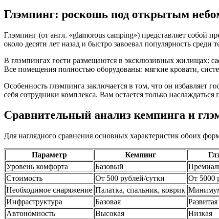
Глэмпинг: роскошь под открытым небо
Глэмпинг (от англ. «glamorous camping») представляет собой 
около десяти лет назад и быстро завоевал популярность среди т
В глэмпингах гости размещаются в эксклюзивных жилищах: са
Все помещения полностью оборудованы: мягкие кровати, систе
Особенность глэмпинга заключается в том, что он избавляет го
себя сотрудники комплекса. Вам остается только наслаждаться
Сравнительный анализ кемпинга и глэ
Для наглядного сравнения основных характеристик обоих форм
Параметр
Кемпинг
Гл
Уровень комфорта
Базовый
Премиал
Стоимость
От 500 рублей/сутки
От 5000 
Необходимое снаряжение
Палатка, спальник, коврик
Минимум
Инфраструктура
Базовая
Развитая
Автономность
Высокая
Низкая