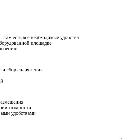
– там есть все необходимые удобства
оборудованной площадке
ключению
е и сбор снаряжения
ой
размещения
ории глэмпинга
выми удобствами