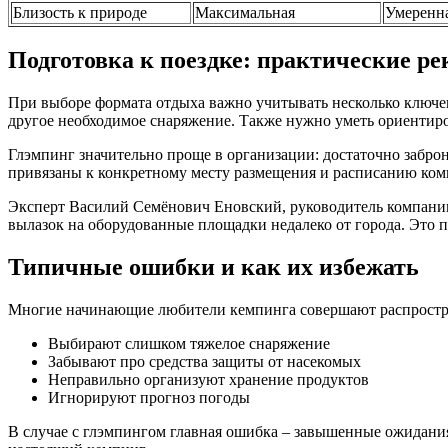
Близость к природе
Максимальная
Умеренн
Подготовка к поездке: практические р
При выборе формата отдыха важно учитывать несколько ключев
другое необходимое снаряжение. Также нужно уметь ориентиров
Глэмпинг значительно проще в организации: достаточно забро
привязаны к конкретному месту размещения и расписанию ком
Эксперт Василий Семёнович Еновский, руководитель компании p
вылазок на оборудованные площадки недалеко от города. Это п
Типичные ошибки и как их избежать
Многие начинающие любители кемпинга совершают распрост
Выбирают слишком тяжелое снаряжение
Забывают про средства защиты от насекомых
Неправильно организуют хранение продуктов
Игнорируют прогноз погоды
В случае с глэмпингом главная ошибка – завышенные ожидания