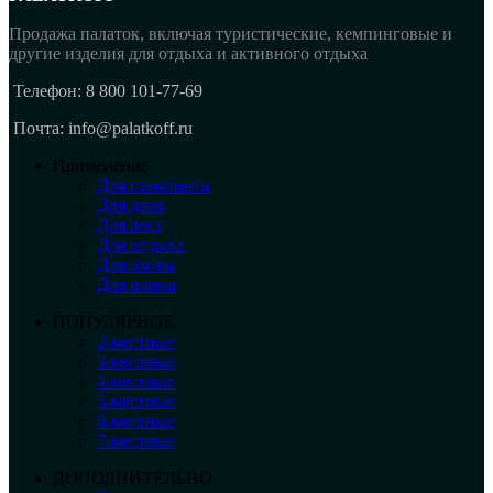
Продажа палаток, включая туристические, кемпинговые и
другие изделия для отдыха и активного отдыха
Телефон: 8 800 101-77-69
Почта: info@palatkoff.ru
Применение
Для глэмпинга
Для дачи
Для леса
Для отдыха
Для охоты
Для пляжа
ПОПУЛЯРНОЕ
2-местные
3-местные
4-местные
5-местные
6-местные
7-местные
ДОПОЛНИТЕЛЬНО