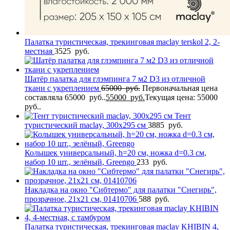
Палатка туристическая, трекинговая maclay terskol 2, 2-
местная
3525
руб.
Шатёр палатка для глэмпинга 7 м2 D3 из отличной
ткани с укреплением
65000
руб.
Первоначальная цена
составляла 65000 руб..
55000
руб.
Текущая цена: 55000
руб..
Тент
туристический maclay, 300х295 см
3885
руб.
Колышек универсальный, h=20 см, ножка d=0.3 см,
набор 10 шт., зелёный, Greengo
233
руб.
Накладка на окно "Сибтермо" для палатки "Снегирь",
прозрачное, 21х21 см, 01410706
588
руб.
Палатка туристическая, трекинговая maclay KHIBIN 4,