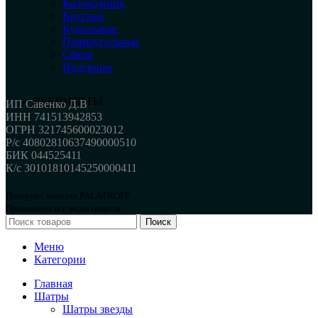
Колокольчик
Круглые
Купольные
Прямоугольные
Сфера
Надувные
РЕКВИЗИТЫ
ИП Савенко Д.В
ИНН 741513942853
ОГРН 321745600023012
Р/с 40802810637490000510
БИК 044525411
К/с 30101810145250000411
Интернет магазин PALATKOFF
Принимаем все виды оплаты.
Поиск
Меню
Категории
Главная
Шатры
Шатры звезды