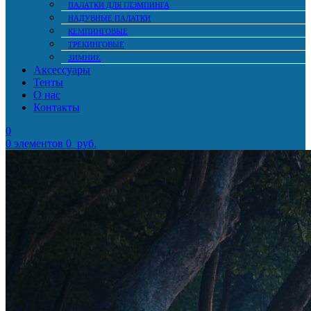
ПАЛАТКИ ДЛЯ ГЛЭМПИНГА
НАДУВНЫЕ ПАЛАТКИ
КЕМПИНГОВЫЕ
ТРЕКИНГОВЫЕ
ЗИМНИЕ
Аксессуары
Тенты
О нас
Контакты
0
0
элементов
0
руб.