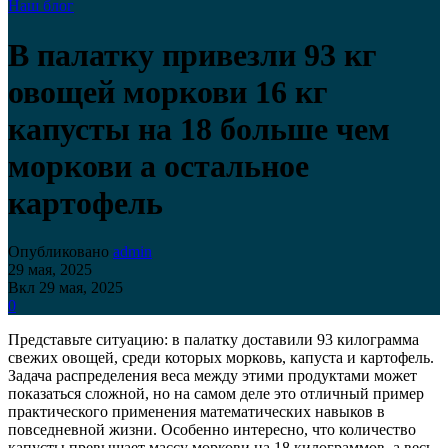
Наш блог
В палатку привезли 93 кг
овощей моркови 16 кг
капусты на 18 больше чем
моркови а остальное
картофель
Опубликовано
admin
29 мая, 2025
Вкл 29 мая, 2025
0
Представьте ситуацию: в палатку доставили 93 килограмма
свежих овощей, среди которых морковь, капуста и картофель.
Задача распределения веса между этими продуктами может
показаться сложной, но на самом деле это отличный пример
практического применения математических навыков в
повседневной жизни. Особенно интересно, что количество
капусты превышает массу моркови на 18 килограммов, а весь