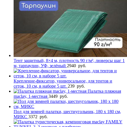
Тент защитный, 8×4 м, плотность 90 г/м², люверсы шаг 1
м, тарпаулин, УФ, зелёный
2940
руб.
Крепление-фиксатор, универсальное, для тентов и
сеток, 10 см, в наборе 5 шт.
239
руб.
Палатка пляжная
maclay, 1-местная
3449
руб.
Пол для зимней палатки, шестиугольник, 180 х 180 см,
МИКС
3372
руб.