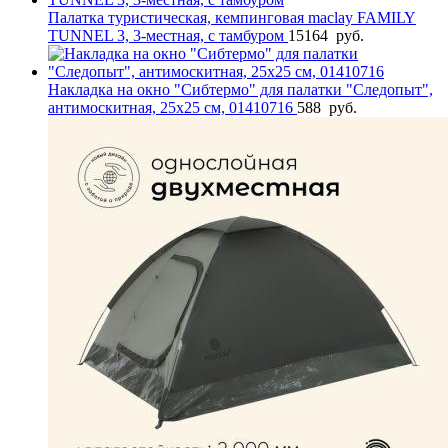
Палатка туристическая, кемпинговая maclay FAMILY
TUNNEL 3, 3-местная, с тамбуром
15164
руб.
Накладка на окно "Сибтермо" для палатки "Следопыт",
антимоскитная, 25х25 см, 01410716
588
руб.