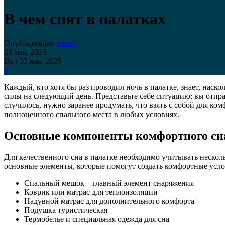
В чем спят в палатках
Опубликовано
admin
28 мая, 2025
Вкл 23 мая, 2025
0
Каждый, кто хотя бы раз проводил ночь в палатке, знает, наско
силы на следующий день. Представьте себе ситуацию: вы отпра
случилось, нужно заранее продумать, что взять с собой для ко
полноценного спального места в любых условиях.
Основные компоненты комфортного сна
Для качественного сна в палатке необходимо учитывать нескол
основные элементы, которые помогут создать комфортные услов
Спальный мешок – главный элемент снаряжения
Коврик или матрас для теплоизоляции
Надувной матрас для дополнительного комфорта
Подушка туристическая
Термобелье и специальная одежда для сна