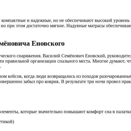
 компактные и надежные, но не обеспечивают высокий уровень
 но при этом достаточно мягкие. Надувные матрасы обеспечива
емёновича Еновского
еского снаряжения. Василий Семёнович Еновский, руководитель 
и правильной организации спального места. Многие думают, что
.
твом кейсов, когда люди возвращались из походов разочарованны
вершенно забыл про коврик. В результате три ночи провел практи
ементы, которые значительно повышают комфорт сна в палатке
етикой)