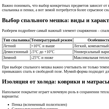
Важно понимать, что выбор конкретных предметов зависит от 
спальника и пенки, а вот зимой потребуется более серьезное с
Выбор спального мешка: виды и харак
Разберем подробнее самый важный элемент снаряжения – спал
Тип спальника
Температурный режим
Особенност
Летний
+10°C и выше
Легкий, компактный
Демисезонный
-5°C до +10°C
Универсальный вари
Зимний
-25°C и ниже
Максимальная тепло
При выборе спального мешка важно учитывать не только темпе
привыкших спать в свободной позе. Мумий-форма подходит для
Изоляция от холода: коврики и матрас
Напольное покрытие играет ключевую роль в сохранении тепла
варианты:
Пенка (вспененный полиэтилен)
Самонадувающийся коврик