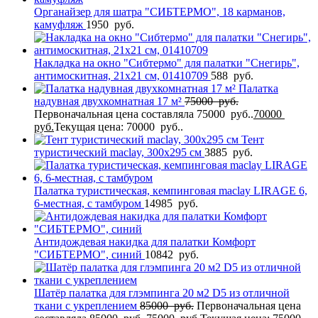
Органайзер для шатра "СИБТЕРМО", 18 карманов,
камуфляж
1950
руб.
Накладка на окно "Сибтермо" для палатки "Снегирь",
антимоскитная, 21х21 см, 01410709
588
руб.
Палатка
надувная двухкомнатная 17 м²
75000
руб.
Первоначальная цена составляла 75000 руб..
70000
руб.
Текущая цена: 70000 руб..
Тент
туристический maclay, 300х295 см
3885
руб.
Палатка туристическая, кемпинговая maclay LIRAGE 6,
6-местная, с тамбуром
14985
руб.
Антидождевая накидка для палатки Комфорт
"СИБТЕРМО", синий
10842
руб.
Шатёр палатка для глэмпинга 20 м2 D5 из отличной
ткани с укреплением
85000
руб.
Первоначальная цена