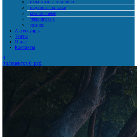
ПАЛАТКИ ДЛЯ ГЛЭМПИНГА
НАДУВНЫЕ ПАЛАТКИ
КЕМПИНГОВЫЕ
ТРЕКИНГОВЫЕ
ЗИМНИЕ
Аксессуары
Тенты
О нас
Контакты
0
0
элементов
0
руб.