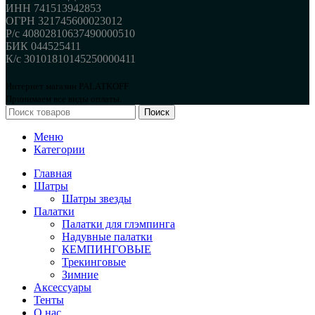
ИНН 741513942853
ОГРН 321745600023012
Р/с 40802810637490000510
БИК 044525411
К/с 30101810145250000411
Интернет магазин PALATKOFF
Принимаем все виды оплаты.
Поиск
Меню
Категории
Главная
Шатры
Шатры звезды
Палатки
Палатки для глэмпинга
Надувные палатки
КЕМПИНГОВЫЕ
Трекинговые
Зимние
Аксессуары
Тенты
О нас