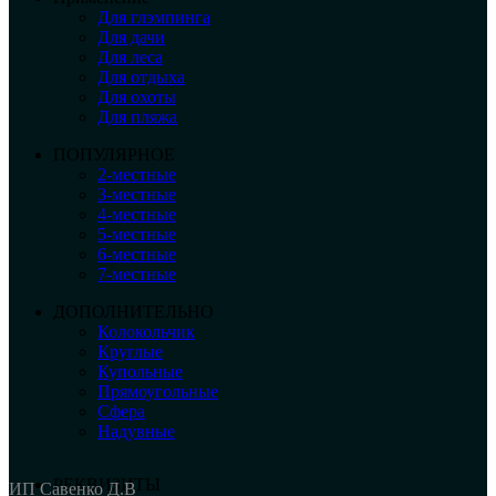
Для глэмпинга
Для дачи
Для леса
Для отдыха
Для охоты
Для пляжа
ПОПУЛЯРНОЕ
2-местные
3-местные
4-местные
5-местные
6-местные
7-местные
ДОПОЛНИТЕЛЬНО
Колокольчик
Круглые
Купольные
Прямоугольные
Сфера
Надувные
РЕКВИЗИТЫ
ИП Савенко Д.В