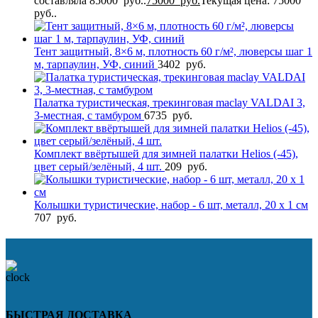
составляла 85000 руб..
75000
руб.
Текущая цена: 75000
руб..
Тент защитный, 8×6 м, плотность 60 г/м², люверсы шаг 1
м, тарпаулин, УФ, синий
3402
руб.
Палатка туристическая, трекинговая maclay VALDAI 3,
3-местная, с тамбуром
6735
руб.
Комплект ввёртышей для зимней палатки Helios (-45),
цвет серый/зелёный, 4 шт.
209
руб.
Колышки туристические, набор - 6 шт, металл, 20 х 1 см
707
руб.
БЫСТРАЯ ДОСТАВКА