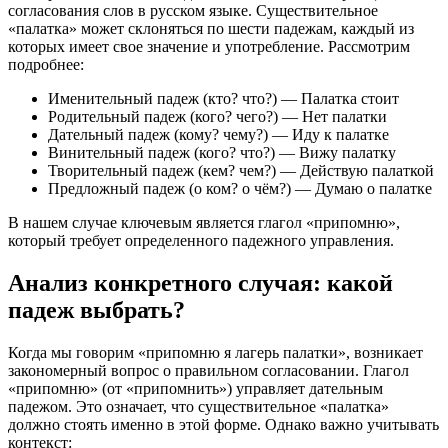
согласования слов в русском языке. Существительное
«палатка» может склоняться по шести падежам, каждый из
которых имеет свое значение и употребление. Рассмотрим
подробнее:
Именительный падеж (кто? что?) — Палатка стоит
Родительный падеж (кого? чего?) — Нет палатки
Дательный падеж (кому? чему?) — Иду к палатке
Винительный падеж (кого? что?) — Вижу палатку
Творительный падеж (кем? чем?) — Действую палаткой
Предложный падеж (о ком? о чём?) — Думаю о палатке
В нашем случае ключевым является глагол «припомню»,
который требует определенного падежного управления.
Анализ конкретного случая: какой
падеж выбрать?
Когда мы говорим «припомню я лагерь палатки», возникает
закономерный вопрос о правильном согласовании. Глагол
«припомню» (от «припомнить») управляет дательным
падежом. Это означает, что существительное «палатка»
должно стоять именно в этой форме. Однако важно учитывать
контекст: