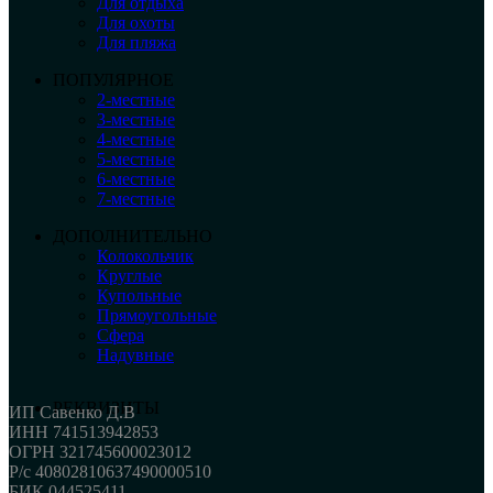
Для отдыха
Для охоты
Для пляжа
ПОПУЛЯРНОЕ
2-местные
3-местные
4-местные
5-местные
6-местные
7-местные
ДОПОЛНИТЕЛЬНО
Колокольчик
Круглые
Купольные
Прямоугольные
Сфера
Надувные
РЕКВИЗИТЫ
ИП Савенко Д.В
ИНН 741513942853
ОГРН 321745600023012
Р/с 40802810637490000510
БИК 044525411