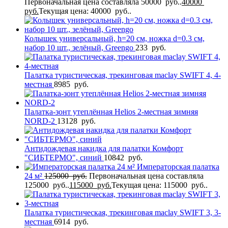
Первоначальная цена составляла 50000 руб..
40000
руб.
Текущая цена: 40000 руб..
Колышек универсальный, h=20 см, ножка d=0.3 см,
набор 10 шт., зелёный, Greengo
233
руб.
Палатка туристическая, трекинговая maclay SWIFT 4, 4-
местная
8985
руб.
Палатка-зонт утеплённая Helios 2-местная зимняя
NORD-2
13128
руб.
Антидождевая накидка для палатки Комфорт
"СИБТЕРМО", синий
10842
руб.
Императорская палатка
24 м²
125000
руб.
Первоначальная цена составляла
125000 руб..
115000
руб.
Текущая цена: 115000 руб..
Палатка туристическая, трекинговая maclay SWIFT 3, 3-
местная
6914
руб.