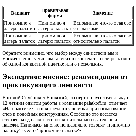
Правильная
Вариант
Значение
форма
Припомню я
Припомню я
Вспоминаю что-то о лагере
лагерь палатки
лагерю палатки
с палатками
Припомню я
Припомню я
Вспоминаю что-то о лагере
лагерь палаток
лагерю палаток
относительно палаток
Обратите внимание, что выбор между единственным и
множественным числом зависит от контекста: если речь идет
об одной конкретной палатке или о нескольких.
Экспертное мнение: рекомендации от
практикующего лингвиста
Василий Семёнович Еновский, эксперт по русскому языку с
12-летним опытом работы в компании palatkoff.ru, отмечает:
«На практике часто встречаются ошибки при согласовании
слов в подобных конструкциях. Особенно это касается
случаев, когда люди путают винительный и дательный
падежи. Например, многие неправильно говорят ‘припомню
палатку’ вместо ‘припомню палатке'».