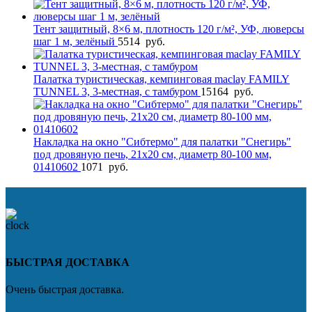
Тент защитный, 8×6 м, плотность 120 г/м², УФ, люверсы
шаг 1 м, зелёный
5514
руб.
Палатка туристическая, кемпинговая maclay FAMILY
TUNNEL 3, 3-местная, с тамбуром
15164
руб.
Накладка на окно "Сибтермо" для палатки "Снегирь"
под дровяную печь, 21х20 см, диаметр 80-100 мм,
01410602
1071
руб.
БЫСТРАЯ ДОСТАВКА
Очень быстрая доставка.