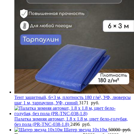
Тент защитный, 6×3 м, плотность 180 г/м², УФ, люверсы
шаг 1 м, тарпаулин, УФ, синий
3171
руб.
Палатка зимняя автомат, 1.8 х 1.8 м, цвет бело-голубая,
без пола (PR-TNC-038-1.8)
2496
руб.
Шатер звезда 10х10м
50000
руб.