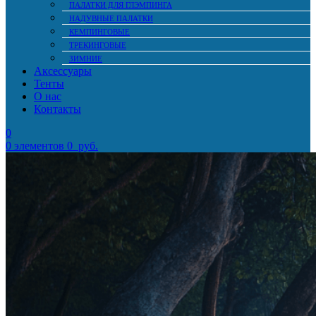
ПАЛАТКИ ДЛЯ ГЛЭМПИНГА
НАДУВНЫЕ ПАЛАТКИ
КЕМПИНГОВЫЕ
ТРЕКИНГОВЫЕ
ЗИМНИЕ
Аксессуары
Тенты
О нас
Контакты
0
0
элементов
0
руб.