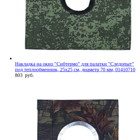
Накладка на окно "Сибтермо" для палатки "Следопыт"
под теплообменник, 25х25 см, диаметр 70 мм, 01410710
803
руб.