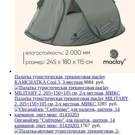
Палатка туристическая, трекинговая maclay
KAMCHATKA Cool 3, 3-местная
9884
руб.
Палатка туристическая трекинговая maclay MILITARY
2, 205×150×105 см, 2-х местная, МИКС
3285
руб.
Органайзер "Сибтермо" для палаток, шатров, 14
карманов, цвет микс, 01410203
1767
руб.