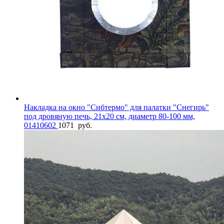
Накладка на окно "Сибтермо" для палатки "Снегирь"
под дровяную печь, 21х20 см, диаметр 80-100 мм,
01410602
1071
руб.