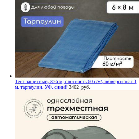
Тент защитный, 8×6 м, плотность 60 г/м², люверсы шаг 1
м, тарпаулин, УФ, синий
3402
руб.