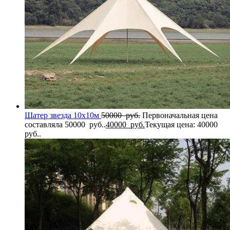
Шатер звезда 10х10м
50000
руб.
Первоначальная цена
составляла 50000 руб..
40000
руб.
Текущая цена: 40000
руб..