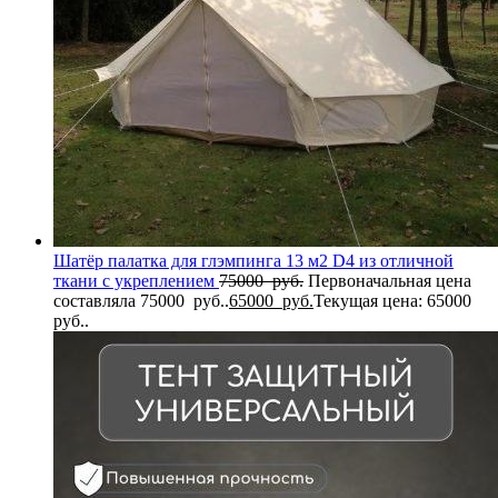
Шатёр палатка для глэмпинга 13 м2 D4 из отличной
ткани с укреплением
75000
руб.
Первоначальная цена
составляла 75000 руб..
65000
руб.
Текущая цена: 65000
руб..