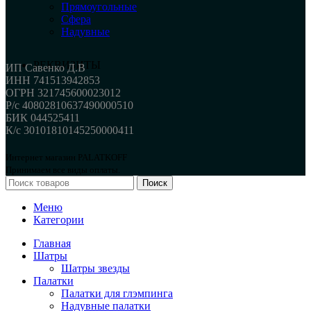
Прямоугольные
Сфера
Надувные
РЕКВИЗИТЫ
ИП Савенко Д.В
ИНН 741513942853
ОГРН 321745600023012
Р/с 40802810637490000510
БИК 044525411
К/с 30101810145250000411
Интернет магазин PALATKOFF
Принимаем все виды оплаты.
Поиск
Меню
Категории
Главная
Шатры
Шатры звезды
Палатки
Палатки для глэмпинга
Надувные палатки