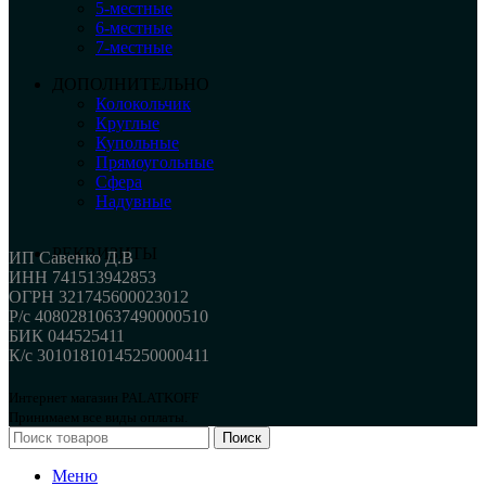
5-местные
6-местные
7-местные
ДОПОЛНИТЕЛЬНО
Колокольчик
Круглые
Купольные
Прямоугольные
Сфера
Надувные
РЕКВИЗИТЫ
ИП Савенко Д.В
ИНН 741513942853
ОГРН 321745600023012
Р/с 40802810637490000510
БИК 044525411
К/с 30101810145250000411
Интернет магазин PALATKOFF
Принимаем все виды оплаты.
Поиск
Меню