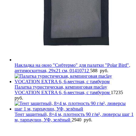
Накладка на окно "Сибтермо" для палатки "Polar Bird",
антимоскитная, 29х21 см, 01410712
588
руб.
Палатка туристическая, кемпинговая maclay
VOCATION EXTRA 6, 6-местная, с тамбуром
17235
руб.
Тент защитный, 8×4 м, плотность 90 г/м², люверсы шаг 1
м, тарпаулин, УФ, зелёный
2940
руб.