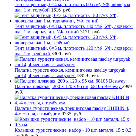
Тент защитный, 6×4 м, плотность 60 г/м², УФ, люверсы
шаг 1 м, голубой
1616
руб.
Тент защитный, 6×3 м, плотность 180 г/м², УФ, люверсы
шаг 1 м, тарпаулин, УФ, синий
3171
руб.
Тент защитный, 6×5 м, плотность 120 г/м², УФ, люверсы
шаг 1 м, зелёный
3300
руб.
Палатка туристическая, кемпинговая maclay turgoyak
cool 4, 4-местная, с тамбуром
18959
руб.
Палатка пляжная, 200 x 120 x 95 см, 68105 Bestway
2999
руб.
Палатка туристическая, трекинговая maclay KHIBIN 4,
4-местная, с тамбуром
9735
руб.
Колышки туристические, набор - 10 шт, металл, 15 х 0.3
см
206
руб.