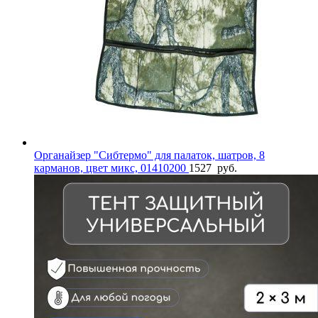
Органайзер "Сибтермо" для палаток, шатров, 8
карманов, цвет микс, 01410200
1527
руб.