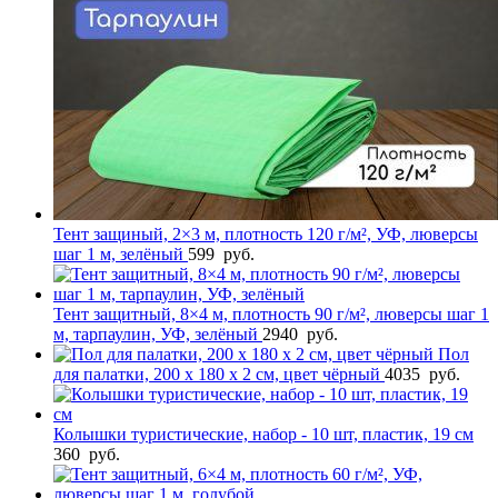
Тент защиный, 2×3 м, плотность 120 г/м², УФ, люверсы
шаг 1 м, зелёный
599
руб.
Тент защитный, 8×4 м, плотность 90 г/м², люверсы шаг 1
м, тарпаулин, УФ, зелёный
2940
руб.
Пол
для палатки, 200 х 180 х 2 см, цвет чёрный
4035
руб.
Колышки туристические, набор - 10 шт, пластик, 19 см
360
руб.