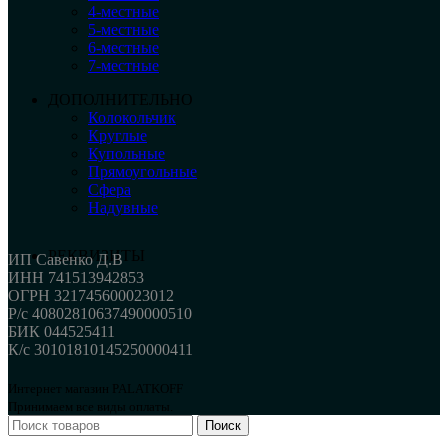
4-местные
5-местные
6-местные
7-местные
ДОПОЛНИТЕЛЬНО
Колокольчик
Круглые
Купольные
Прямоугольные
Сфера
Надувные
РЕКВИЗИТЫ
ИП Савенко Д.В
ИНН 741513942853
ОГРН 321745600023012
Р/с 40802810637490000510
БИК 044525411
К/с 30101810145250000411
Интернет магазин PALATKOFF
Принимаем все виды оплаты.
Поиск