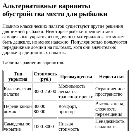
Альтернативные варианты
обустройства места для рыбалки
Помимо классических палаток существуют другие решения
для зимней рыбалки. Некоторые рыбаки предпочитают
самодельные укрытия из подручных материалов – это может
быть дешевле, но менее надежно. Популярностью пользуются
передвижные домики на полозьях, хотя они значительно
дороже традиционных палаток.
Таблица сравнения вариантов:
Тип
Стоимость
Преимущества
Недостатки
укрытия
(руб.)
Мобильность,
Классическая
Ограниченное
3000-25000
легкость
палатка
пространство
транспортировки
Высокая цена,
Передвижной
30000-
Комфорт,
сложность
домик
80000
простор
перемещения
Ненадежность,
Самодельное
Низкая
1000-3000
сложность
укрытие
стоимость