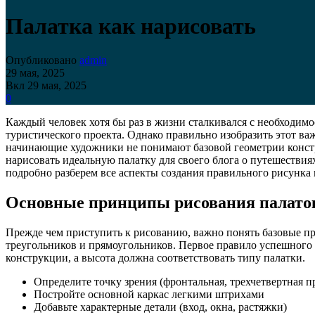
Палатка как нарисовать
Опубликовано
admin
29 мая, 2025
Вкл 29 мая, 2025
0
Каждый человек хотя бы раз в жизни сталкивался с необходимо
туристического проекта. Однако правильно изобразить этот важ
начинающие художники не понимают базовой геометрии констру
нарисовать идеальную палатку для своего блога о путешествиях
подробно разберем все аспекты создания правильного рисунка 
Основные принципы рисования палато
Прежде чем приступить к рисованию, важно понять базовые п
треугольников и прямоугольников. Первое правило успешного
конструкции, а высота должна соответствовать типу палатки.
Определите точку зрения (фронтальная, трехчетвертная п
Постройте основной каркас легкими штрихами
Добавьте характерные детали (вход, окна, растяжки)