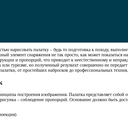
стью нарисовать палатку – будь то подготовка к походу, выполн
ный элемент снаряжения не так просто, как может показаться на
кции и пропорций, что приводит к неестественному и неправдоп
 или туризме, но полученный результат совершенно не передает 
палатки, от простейших набросков до профессиональных техник,
к
ринципы построения изображения. Палатка представляет собой 
 рисунка – соблюдение пропорций. Основание должно быть дост
роекция)