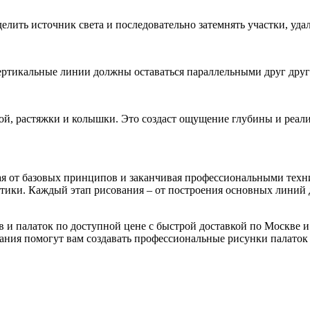
елить источник света и последовательно затемнять участки, уда
вертикальные линии должны оставаться параллельными друг друг
кой, растяжки и колышки. Это создаст ощущение глубины и реал
я от базовых принципов и заканчивая профессиональными техник
тики. Каждый этап рисования – от построения основных линий д
в и палаток по доступной цене с быстрой доставкой по Москве и
ия помогут вам создавать профессиональные рисунки палаток 