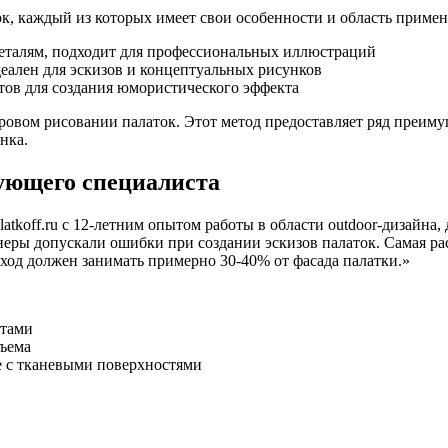
к, каждый из которых имеет свои особенности и область приме
еталям, подходит для профессиональных иллюстраций
деален для эскизов и концептуальных рисунков
ов для создания юмористического эффекта
ровом рисовании палаток. Этот метод предоставляет ряд преиму
нка.
ующего специалиста
koff.ru с 12-летним опытом работы в области outdoor-дизайна,
неры допускали ошибки при создании эскизов палаток. Самая р
ход должен занимать примерно 30-40% от фасада палатки.»
ктами
бъема
те с тканевыми поверхностями