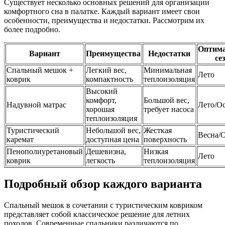
Существует несколько основных решений для организации
комфортного сна в палатке. Каждый вариант имеет свои
особенности, преимущества и недостатки. Рассмотрим их
более подробно.
Оптим
Вариант
Преимущества
Недостатки
се
Спальный мешок +
Легкий вес,
Минимальная
Лето
коврик
компактность
теплоизоляция
Высокий
комфорт,
Большой вес,
Надувной матрас
Лето/О
хорошая
требует насоса
теплоизоляция
Туристический
Небольшой вес,
Жесткая
Весна/
каремат
доступная цена
поверхность
Пенополиуретановый
Дешевизна,
Низкая
Лето
коврик
легкость
теплоизоляция
Подробный обзор каждого варианта
Спальный мешок в сочетании с туристическим ковриком
представляет собой классическое решение для летних
походов. Современные спальники различаются по