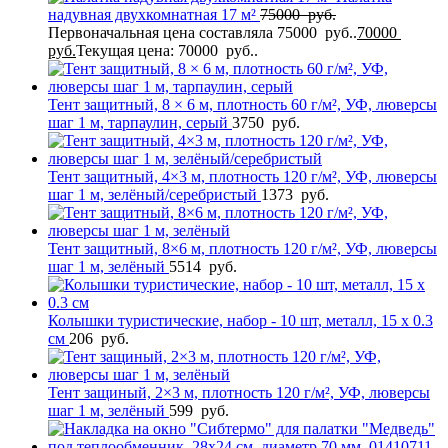
надувная двухкомнатная 17 м²
75000
руб.
Первоначальная цена составляла 75000 руб..
70000
руб.
Текущая цена: 70000 руб..
Тент защитный, 8 × 6 м, плотность 60 г/м², УФ, люверсы
шаг 1 м, тарпаулин, серый
3750
руб.
Тент защитный, 4×3 м, плотность 120 г/м², УФ, люверсы
шаг 1 м, зелёный/серебристый
1373
руб.
Тент защитный, 8×6 м, плотность 120 г/м², УФ, люверсы
шаг 1 м, зелёный
5514
руб.
Колышки туристические, набор - 10 шт, металл, 15 х 0.3
см
206
руб.
Тент защиный, 2×3 м, плотность 120 г/м², УФ, люверсы
шаг 1 м, зелёный
599
руб.