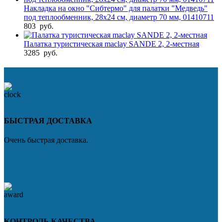
Накладка на окно "Сибтермо" для палатки "Медведь"
под теплообменник, 28х24 см, диаметр 70 мм, 01410711
803
руб.
Палатка туристическая maclay SANDE 2, 2-местная
3285
руб.
БЫСТРАЯ ДОСТАВКА
Очень быстрая доставка.
КОНТРОЛЬ КАЧЕСТВА