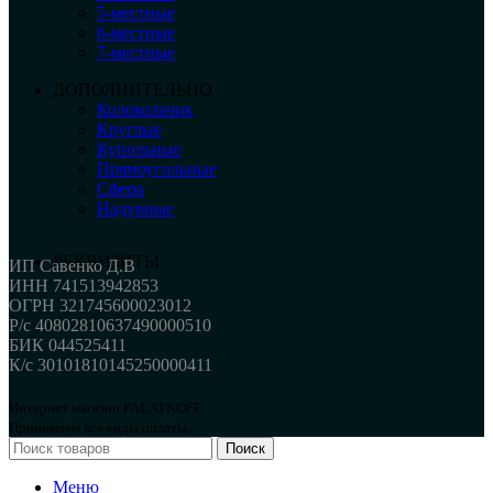
5-местные
6-местные
7-местные
ДОПОЛНИТЕЛЬНО
Колокольчик
Круглые
Купольные
Прямоугольные
Сфера
Надувные
РЕКВИЗИТЫ
ИП Савенко Д.В
ИНН 741513942853
ОГРН 321745600023012
Р/с 40802810637490000510
БИК 044525411
К/с 30101810145250000411
Интернет магазин PALATKOFF
Принимаем все виды оплаты.
Поиск
Меню