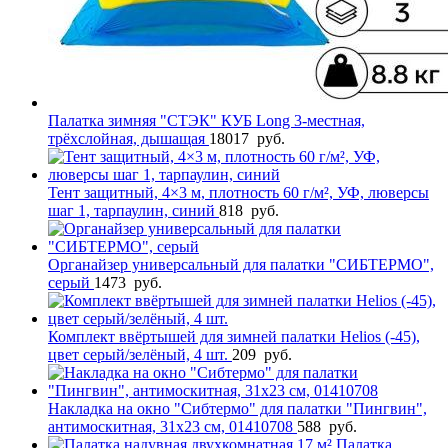
Палатка зимняя "СТЭК" КУБ Long 3-местная,
трёхслойная, дышащая
18017
руб.
Тент защитный, 4×3 м, плотность 60 г/м², УФ, люверсы
шаг 1, тарпаулин, синий
818
руб.
Органайзер универсальный для палатки "СИБТЕРМО",
серый
1473
руб.
Комплект ввёртышей для зимней палатки Helios (-45),
цвет серый/зелёный, 4 шт.
209
руб.
Накладка на окно "Сибтермо" для палатки "Пингвин",
антимоскитная, 31х23 см, 01410708
588
руб.
Палатка