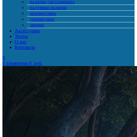
ПАЛАТКИ ДЛЯ ГЛЭМПИНГА
НАДУВНЫЕ ПАЛАТКИ
КЕМПИНГОВЫЕ
ТРЕКИНГОВЫЕ
ЗИМНИЕ
Аксессуары
Тенты
О нас
Контакты
0
0
элементов
0
руб.