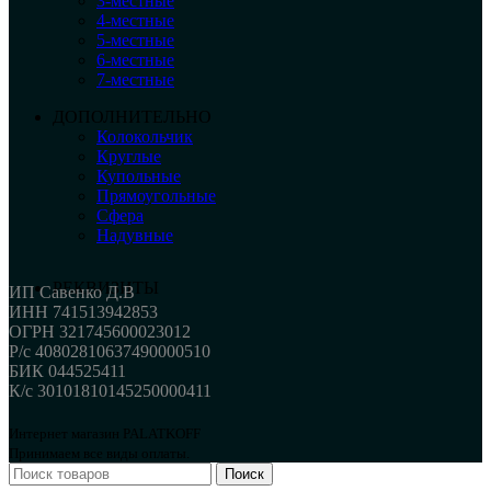
3-местные
4-местные
5-местные
6-местные
7-местные
ДОПОЛНИТЕЛЬНО
Колокольчик
Круглые
Купольные
Прямоугольные
Сфера
Надувные
РЕКВИЗИТЫ
ИП Савенко Д.В
ИНН 741513942853
ОГРН 321745600023012
Р/с 40802810637490000510
БИК 044525411
К/с 30101810145250000411
Интернет магазин PALATKOFF
Принимаем все виды оплаты.
Поиск