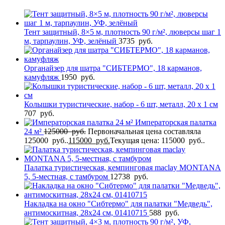
Тент защитный, 8×5 м, плотность 90 г/м², люверсы шаг 1
м, тарпаулин, УФ, зелёный
3735
руб.
Органайзер для шатра "СИБТЕРМО", 18 карманов,
камуфляж
1950
руб.
Колышки туристические, набор - 6 шт, металл, 20 х 1 см
707
руб.
Императорская палатка
24 м²
125000
руб.
Первоначальная цена составляла
125000 руб..
115000
руб.
Текущая цена: 115000 руб..
Палатка туристическая, кемпинговая maclay MONTANA
5, 5-местная, с тамбуром
12738
руб.
Накладка на окно "Сибтермо" для палатки "Медведь",
антимоскитная, 28х24 см, 01410715
588
руб.