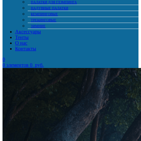
ПАЛАТКИ ДЛЯ ГЛЭМПИНГА
НАДУВНЫЕ ПАЛАТКИ
КЕМПИНГОВЫЕ
ТРЕКИНГОВЫЕ
ЗИМНИЕ
Аксессуары
Тенты
О нас
Контакты
0
0
элементов
0
руб.