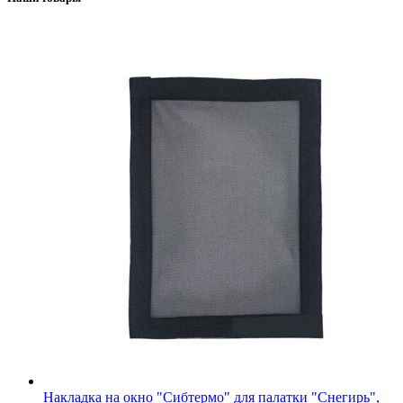
Накладка на окно "Сибтермо" для палатки "Снегирь",