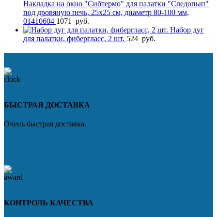
Накладка на окно "Сибтермо" для палатки "Следопып"
под дровяную печь, 25х25 см, диаметр 80-100 мм,
01410604
1071
руб.
Набор дуг
для палатки, фибергласс, 2 шт.
524
руб.
БЫСТРАЯ ДОСТАВКА
Очень быстрая доставка.
КОНТРОЛЬ КАЧЕСТВА