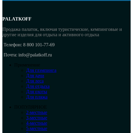
PALATKOFF
Продажа палаток, включая туристические, кемпинговые и
другие изделия для отдыха и активного отдыха
Телефон: 8 800 101-77-69
Почта: info@palatkoff.ru
Применение
Для глэмпинга
Для дачи
Для леса
Для отдыха
Для охоты
Для пляжа
ПОПУЛЯРНОЕ
2-местные
3-местные
4-местные
5-местные