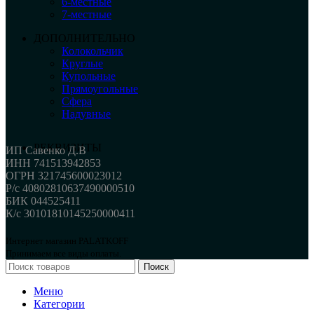
6-местные
7-местные
ДОПОЛНИТЕЛЬНО
Колокольчик
Круглые
Купольные
Прямоугольные
Сфера
Надувные
РЕКВИЗИТЫ
ИП Савенко Д.В
ИНН 741513942853
ОГРН 321745600023012
Р/с 40802810637490000510
БИК 044525411
К/с 30101810145250000411
Интернет магазин PALATKOFF
Принимаем все виды оплаты.
Поиск
Меню
Категории