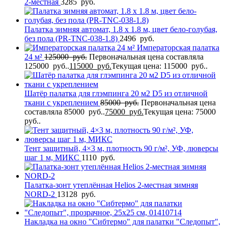
2-местная
3285
руб.
Палатка зимняя автомат, 1.8 х 1.8 м, цвет бело-голубая,
без пола (PR-TNC-038-1.8)
2496
руб.
Императорская палатка
24 м²
125000
руб.
Первоначальная цена составляла
125000 руб..
115000
руб.
Текущая цена: 115000 руб..
Шатёр палатка для глэмпинга 20 м2 D5 из отличной
ткани с укреплением
85000
руб.
Первоначальная цена
составляла 85000 руб..
75000
руб.
Текущая цена: 75000
руб..
Тент защитный, 4×3 м, плотность 90 г/м², УФ, люверсы
шаг 1 м, МИКС
1110
руб.
Палатка-зонт утеплённая Helios 2-местная зимняя
NORD-2
13128
руб.
Накладка на окно "Сибтермо" для палатки "Следопыт",