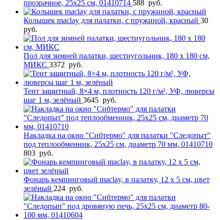
прозрачное, 25х25 см, 01410714
588
руб.
Колышек maclay для палатки, с пружиной, красный
30
руб.
Пол для зимней палатки, шестиугольник, 180 х 180 см,
МИКС
3372
руб.
Тент защитный, 8×4 м, плотность 120 г/м², УФ, люверсы
шаг 1 м, зелёный
3645
руб.
Накладка на окно "Сибтермо" для палатки "Следопыт"
под теплообменник, 25х25 см, диаметр 70 мм, 01410710
803
руб.
Фонарь кемпинговый maclay, в палатку, 12 х 5 см, цвет
зелёный
224
руб.