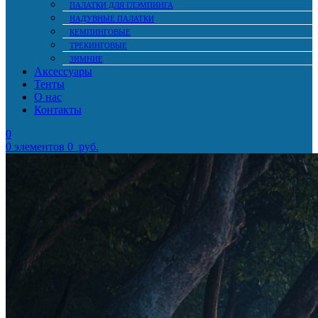
ПАЛАТКИ ДЛЯ ГЛЭМПИНГА
НАДУВНЫЕ ПАЛАТКИ
КЕМПИНГОВЫЕ
ТРЕКИНГОВЫЕ
ЗИМНИЕ
Аксессуары
Тенты
О нас
Контакты
0
0
элементов
0
руб.