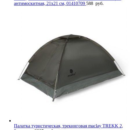
антимоскитная, 21х21 см, 01410709
588
руб.
Палатка туристическая, трекинговая maclay TREKK 2,