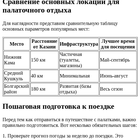
Сравнение основных локаций для
палаточного отдыха
Для наглядности представим сравнительную таблицу
основных параметров популярных мест:
Расстояние
Лучшее время
Место
Инфраструктура
от Казани
для посещения
Частичная
Нижняя
150 км
(туалеты,
Май-сентябрь
Кама
магазины)
Средний
40 км
Минимальная
Июнь-август
Кушкуль
Болгарский
Развитая (базы
180 км
Весь сезон
район
отдыха)
Пошаговая подготовка к поездке
Перед тем как отправиться в путешествие с палатками, важно
правильно подготовиться. Вот несколько обязательных шагов:
1. Проверьте прогноз погоды за неделю до поездки. Это