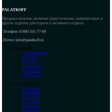
PALATKOFF
Продажа палаток, включая туристические, кемпинговые и
другие изделия для отдыха и активного отдыха
Телефон: 8 800 101-77-69
Почта: info@palatkoff.ru
Применение
Для глэмпинга
Для дачи
Для леса
Для отдыха
Для охоты
Для пляжа
ПОПУЛЯРНОЕ
2-местные
3-местные
4-местные
5-местные
6-местные
7-местные