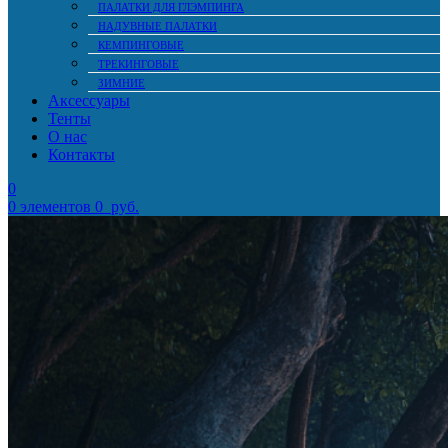
ПАЛАТКИ ДЛЯ ГЛЭМПИНГА
НАДУВНЫЕ ПАЛАТКИ
КЕМПИНГОВЫЕ
ТРЕКИНГОВЫЕ
ЗИМНИЕ
Аксессуары
Тенты
О нас
Контакты
0
0
элементов
0
руб.