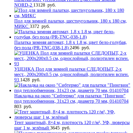
NORD-2
13128
руб.
Пол для зимней палатки, шестиугольник, 180 х 180 см,
МИКС
3372
руб.
Палатка зимняя автомат, 1.8 х 1.8 м, цвет бело-голубая,
без пола (PR-TNC-038-1.8)
2496
руб.
УЦЕНКА Пол для зимней палатки СЛЕДОПЫТ, 2-х
мест., 200х200х0.5 см, однослойный, полиэтилен вспен.
93
1428
руб.
Накладка на окно "Сибтермо" для палатки "Пингвин"
под теплообменник, 31х23 см, диаметр 70 мм, 01410704
803
руб.
Тент защитный, 8×4 м, плотность 120 г/м², УФ, люверсы
шаг 1 м, зелёный
3645
руб.