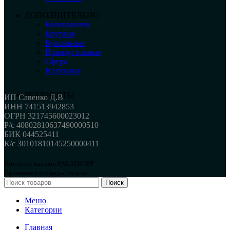
ДОПОЛНИТЕЛЬНО
Колокольчик
Круглые
Купольные
Прямоугольные
Сфера
Надувные
РЕКВИЗИТЫ
ИП Савенко Д.В
ИНН 741513942853
ОГРН 321745600023012
Р/с 40802810637490000510
БИК 044525411
К/с 30101810145250000411
Интернет магазин PALATKOFF
Принимаем все виды оплаты.
Поиск
Меню
Категории
Главная