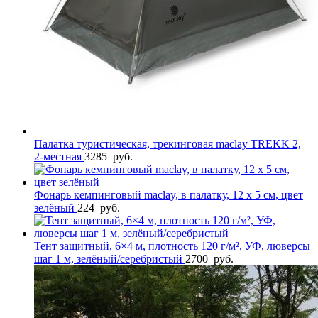
Палатка туристическая, трекинговая maclay TREKK 2,
2-местная
3285
руб.
Фонарь кемпинговый maclay, в палатку, 12 х 5 см, цвет
зелёный
224
руб.
Тент защитный, 6×4 м, плотность 120 г/м², УФ, люверсы
шаг 1 м, зелёный/серебристый
2700
руб.