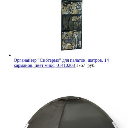
Органайзер "Сибтермо" для палаток, шатров, 14
карманов, цвет микс, 01410203
1767
руб.