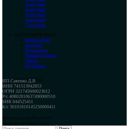
3-местные
4-местные
5-местные
6-местные
7-местные
ДОПОЛНИТЕЛЬНО
Колокольчик
Круглые
Купольные
Прямоугольные
Сфера
Надувные
РЕКВИЗИТЫ
ИП Савенко Д.В
ИНН 741513942853
ОГРН 321745600023012
Р/с 40802810637490000510
БИК 044525411
К/с 30101810145250000411
Интернет магазин PALATKOFF
Принимаем все виды оплаты.
Поиск