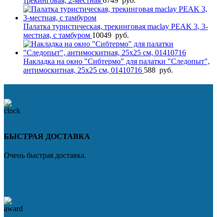
трекинговая, 2-местная
6749
руб.
Палатка туристическая, трекинговая maclay PEAK 3, 3-
местная, с тамбуром
10049
руб.
Накладка на окно "Сибтермо" для палатки "Следопыт",
антимоскитная, 25х25 см, 01410716
588
руб.
БЫСТРАЯ ДОСТАВКА
Очень быстрая доставка.