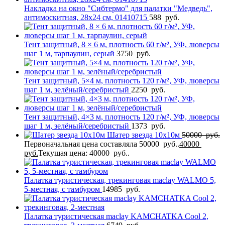
Накладка на окно "Сибтермо" для палатки "Медведь",
антимоскитная, 28х24 см, 01410715
588
руб.
Тент защитный, 8 × 6 м, плотность 60 г/м², УФ, люверсы
шаг 1 м, тарпаулин, серый
3750
руб.
Тент защитный, 5×4 м, плотность 120 г/м², УФ, люверсы
шаг 1 м, зелёный/серебристый
2250
руб.
Тент защитный, 4×3 м, плотность 120 г/м², УФ, люверсы
шаг 1 м, зелёный/серебристый
1373
руб.
Шатер звезда 10х10м
50000
руб.
Первоначальная цена составляла 50000 руб..
40000
руб.
Текущая цена: 40000 руб..
Палатка туристическая, трекинговая maclay WALMO 5,
5-местная, с тамбуром
14985
руб.
Палатка туристическая maclay KAMCHATKA Сool 2,