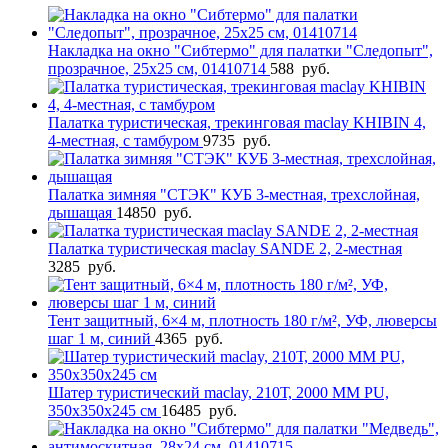
Накладка на окно "Сибтермо" для палатки "Следопыт",
прозрачное, 25х25 см, 01410714
588
руб.
Палатка туристическая, трекинговая maclay KHIBIN 4,
4-местная, с тамбуром
9735
руб.
Палатка зимняя "СТЭК" КУБ 3-местная, трехслойная,
дышащая
14850
руб.
Палатка туристическая maclay SANDE 2, 2-местная
3285
руб.
Тент защитный, 6×4 м, плотность 180 г/м², УФ, люверсы
шаг 1 м, синий
4365
руб.
Шатер туристический maclay, 210Т, 2000 MM PU,
350х350х245 см
16485
руб.