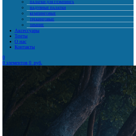
ПАЛАТКИ ДЛЯ ГЛЭМПИНГА
НАДУВНЫЕ ПАЛАТКИ
КЕМПИНГОВЫЕ
ТРЕКИНГОВЫЕ
ЗИМНИЕ
Аксессуары
Тенты
О нас
Контакты
0
0
элементов
0
руб.