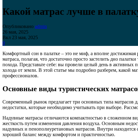
Какой матрас лучше в палатк
Опубликовано
admin
26 мая, 2025
Вкл 23 мая, 2025
0
Комфортный сон в палатке – это не миф, а вполне достижимая
матраса, полагая, что достаточно просто застелить дно палатк
похода. Представьте себе: вы провели целый день в активных 
холода от земли. В этой статье мы подробно разберем, какой м
профессионалов.
Основные виды туристических матрасо
Современный рынок предлагает три основных типа матрасов д
недостатки, которые необходимо учитывать при выборе. Рассм
Надувные матрасы отличаются компактностью в сложенном вид
жесткость путем изменения давления воздуха. Основным недост
надувных и пенополиуретановых матрасов. Внутри находится с
хороший баланс между комфортом и практичностью.