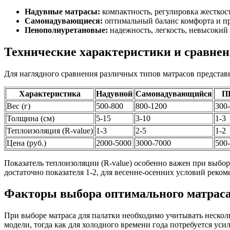
Надувные матрасы:
компактность, регулировка жесткост
Самонадувающиеся:
оптимальный баланс комфорта и п
Пенополиуретановые:
надежность, легкость, невысокий
Технические характеристики и сравнен
Для наглядного сравнения различных типов матрасов представ
Характеристика
Надувной
Самонадувающийся
П
Вес (г)
500-800
800-1200
300
Толщина (см)
5-15
3-10
1-3
Теплоизоляция (R-value)
1-3
2-5
1-2
Цена (руб.)
2000-5000
3000-7000
500
Показатель теплоизоляции (R-value) особенно важен при выборе
достаточно показателя 1-2, для весенне-осенних условий рекоме
Факторы выбора оптимального матрас
При выборе матраса для палатки необходимо учитывать нескол
модели, тогда как для холодного времени года потребуется ус