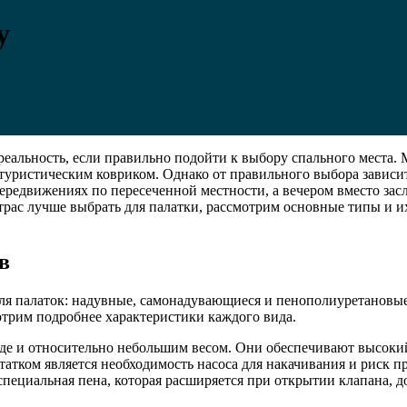
у
 реальность, если правильно подойти к выбору спального места
и туристическим ковриком. Однако от правильного выбора зависит
передвижениях по пересеченной местности, а вечером вместо за
атрас лучше выбрать для палатки, рассмотрим основные типы и и
в
ля палаток: надувные, самонадувающиеся и пенополиуретановы
отрим подробнее характеристики каждого вида.
е и относительно небольшим весом. Они обеспечивают высокий
атком является необходимость насоса для накачивания и риск п
пециальная пена, которая расширяется при открытии клапана, 