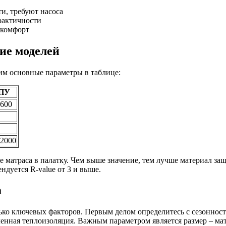
и, требуют насоса
рактичности
 комфорт
ие моделей
им основные параметры в таблице:
ПУ
-600
-2000
 матраса в палатку. Чем выше значение, тем лучше материал защ
ндуется R-value от 3 и выше.
а
ько ключевых факторов. Первым делом определитесь с сезонност
иленная теплоизоляция. Важным параметром является размер – мат