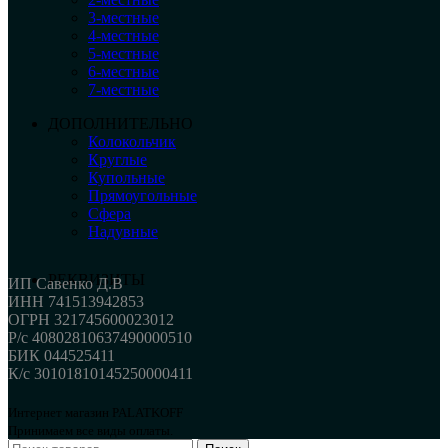
3-местные
4-местные
5-местные
6-местные
7-местные
ДОПОЛНИТЕЛЬНО
Колокольчик
Круглые
Купольные
Прямоугольные
Сфера
Надувные
РЕКВИЗИТЫ
ИП Савенко Д.В
ИНН 741513942853
ОГРН 321745600023012
Р/с 40802810637490000510
БИК 044525411
К/с 30101810145250000411
Интернет магазин PALATKOFF
Принимаем все виды оплаты.