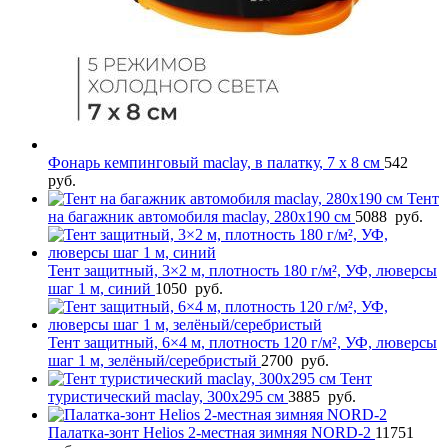
Фонарь кемпинговый maclay, в палатку, 7 х 8 см
542
руб.
Тент
на багажник автомобиля maclay, 280х190 см
5088
руб.
Тент защитный, 3×2 м, плотность 180 г/м², УФ, люверсы
шаг 1 м, синий
1050
руб.
Тент защитный, 6×4 м, плотность 120 г/м², УФ, люверсы
шаг 1 м, зелёный/серебристый
2700
руб.
Тент
туристический maclay, 300х295 см
3885
руб.
Палатка-зонт Helios 2-местная зимняя NORD-2
11751