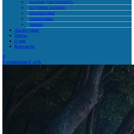
ПАЛАТКИ ДЛЯ ГЛЭМПИНГА
НАДУВНЫЕ ПАЛАТКИ
КЕМПИНГОВЫЕ
ТРЕКИНГОВЫЕ
ЗИМНИЕ
Аксессуары
Тенты
О нас
Контакты
0
0
элементов
0
руб.