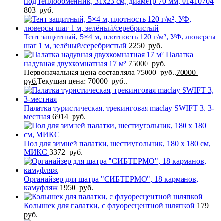
под теплообменник, 31х23 см, диаметр 70 мм, 01410704
803
руб.
Тент защитный, 5×4 м, плотность 120 г/м², УФ, люверсы
шаг 1 м, зелёный/серебристый
2250
руб.
Палатка
надувная двухкомнатная 17 м²
75000
руб.
Первоначальная цена составляла 75000 руб..
70000
руб.
Текущая цена: 70000 руб..
Палатка туристическая, трекинговая maclay SWIFT 3, 3-
местная
6914
руб.
Пол для зимней палатки, шестиугольник, 180 х 180 см,
МИКС
3372
руб.
Органайзер для шатра "СИБТЕРМО", 18 карманов,
камуфляж
1950
руб.
Колышек для палатки, с флуоресцентной шляпкой
179
руб.