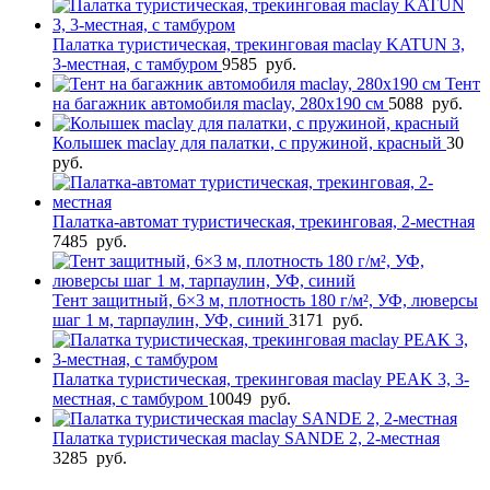
Палатка туристическая, трекинговая maclay KATUN 3,
3-местная, с тамбуром
9585
руб.
Тент
на багажник автомобиля maclay, 280х190 см
5088
руб.
Колышек maclay для палатки, с пружиной, красный
30
руб.
Палатка-автомат туристическая, трекинговая, 2-местная
7485
руб.
Тент защитный, 6×3 м, плотность 180 г/м², УФ, люверсы
шаг 1 м, тарпаулин, УФ, синий
3171
руб.
Палатка туристическая, трекинговая maclay PEAK 3, 3-
местная, с тамбуром
10049
руб.
Палатка туристическая maclay SANDE 2, 2-местная
3285
руб.