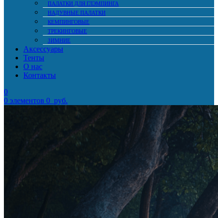
ПАЛАТКИ ДЛЯ ГЛЭМПИНГА
НАДУВНЫЕ ПАЛАТКИ
КЕМПИНГОВЫЕ
ТРЕКИНГОВЫЕ
ЗИМНИЕ
Аксессуары
Тенты
О нас
Контакты
0
0
элементов
0
руб.