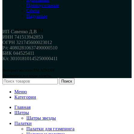
Прямоугольные
Сфера
Надувные
РЕКВИЗИТЫ
ИП Савенко Д.В
ИНН 741513942853
ОГРН 321745600023012
Р/с 40802810637490000510
БИК 044525411
К/с 30101810145250000411
Интернет магазин PALATKOFF
Принимаем все виды оплаты.
Поиск
Меню
Категории
Главная
Шатры
Шатры звезды
Палатки
Палатки для глэмпинга