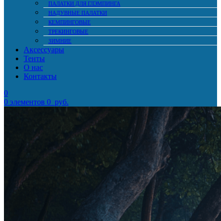
ПАЛАТКИ ДЛЯ ГЛЭМПИНГА
НАДУВНЫЕ ПАЛАТКИ
КЕМПИНГОВЫЕ
ТРЕКИНГОВЫЕ
ЗИМНИЕ
Аксессуары
Тенты
О нас
Контакты
0
0
элементов
0
руб.