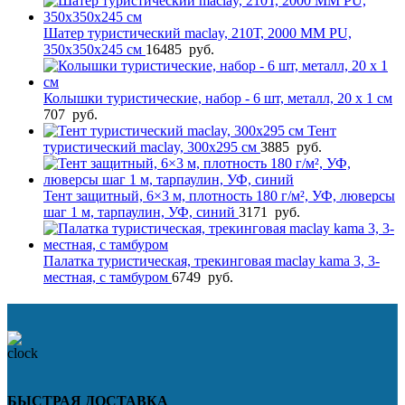
Шатер туристический maclay, 210Т, 2000 MM PU,
350х350х245 см
16485
руб.
Колышки туристические, набор - 6 шт, металл, 20 х 1 см
707
руб.
Тент
туристический maclay, 300х295 см
3885
руб.
Тент защитный, 6×3 м, плотность 180 г/м², УФ, люверсы
шаг 1 м, тарпаулин, УФ, синий
3171
руб.
Палатка туристическая, трекинговая maclay kama 3, 3-
местная, с тамбуром
6749
руб.
БЫСТРАЯ ДОСТАВКА