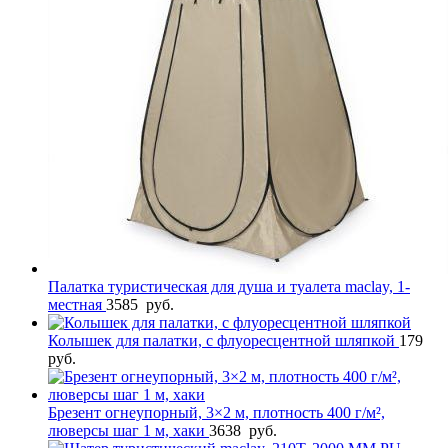
Палатка туристическая для душа и туалета maclay, 1-
местная
3585
руб.
Колышек для палатки, с флуоресцентной шляпкой
179
руб.
Брезент огнеупорный, 3×2 м, плотность 400 г/м²,
люверсы шаг 1 м, хаки
3638
руб.