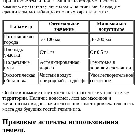
При выборе земли под глэмпинг необходимо провести
комплексную оценку нескольких параметров. Создадим
сравнительную таблицу основных характеристик:
Оптимальное
Минимально
Параметр
значение
допустимое
Расстояние до
50-100 км
До 200 км
города
Площадь
От 1 га
От 0.5 га
участка
Подъездные
Асфальтированная
Грунтовка в
пути
дорога
хорошем состоянии
Экологическая
Чистый воздух,
Удовлетворительное
обстановка
природный ландшафт
состояние
Особое внимание стоит уделить экологическим показателям
территории. Наличие водоемов, лесных массивов и
живописных видов значительно повышает привлекательность
места для будущих гостей глэмпинга.
Правовые аспекты использования
земель