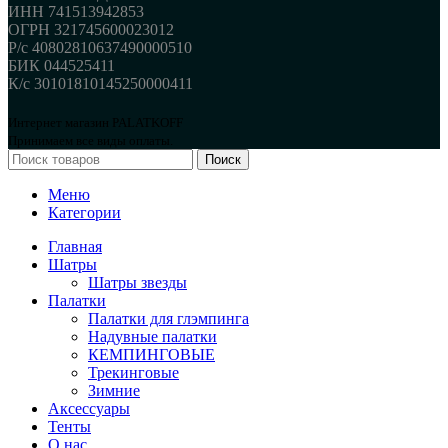
ИНН 741513942853
ОГРН 321745600023012
Р/с 40802810637490000510
БИК 044525411
К/с 30101810145250000411
Интернет магазин PALATKOFF
Принимаем все виды оплаты.
Поиск
Меню
Категории
Главная
Шатры
Шатры звезды
Палатки
Палатки для глэмпинга
Надувные палатки
КЕМПИНГОВЫЕ
Трекинговые
Зимние
Аксессуары
Тенты
О нас