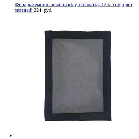
Фонарь кемпинговый maclay, в палатку, 12 х 5 см, цвет
зелёный
224
руб.