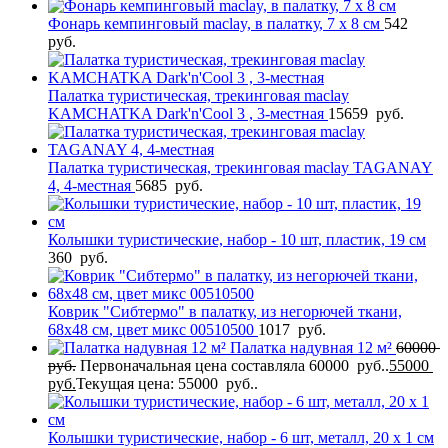
Фонарь кемпинговый maclay, в палатку, 7 х 8 см
542
руб.
Палатка туристическая, трекинговая maclay
KAMCHATKA Dark'n'Cool 3 , 3-местная
15659
руб.
Палатка туристическая, трекинговая maclay TAGANAY
4, 4-местная
5685
руб.
Колышки туристические, набор - 10 шт, пластик, 19 см
360
руб.
Коврик "Сибтермо" в палатку, из негорючей ткани,
68х48 см, цвет микс 00510500
1017
руб.
Палатка надувная 12 м²
60000
руб.
Первоначальная цена составляла 60000 руб..
55000
руб.
Текущая цена: 55000 руб..
Колышки туристические, набор - 6 шт, металл, 20 х 1 см