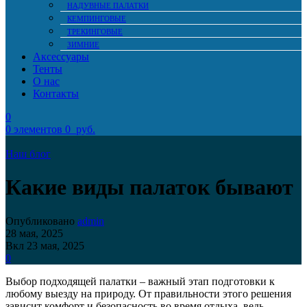
НАДУВНЫЕ ПАЛАТКИ
КЕМПИНГОВЫЕ
ТРЕКИНГОВЫЕ
ЗИМНИЕ
Аксессуары
Тенты
О нас
Контакты
0
0
элементов
0
руб.
Наш блог
Какие виды палаток бывают
Опубликовано
admin
28 мая, 2025
Вкл 23 мая, 2025
0
Выбор подходящей палатки – важный этап подготовки к
любому выезду на природу. От правильности этого решения
зависит комфорт и безопасность во время отдыха, ведь