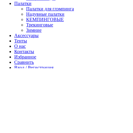
Палатки
Палатки для глэмпинга
Надувные палатки
КЕМПИНГОВЫЕ
Трекинговые
Зимние
Аксессуары
Тенты
О нас
Контакты
Избранное
Сравнить
Вход / Регистрация
Корзина
Закрыть
Войти
Закрыть
Еще нет аккаунта?
Создать аккаунт
Магазин
Боковая панель