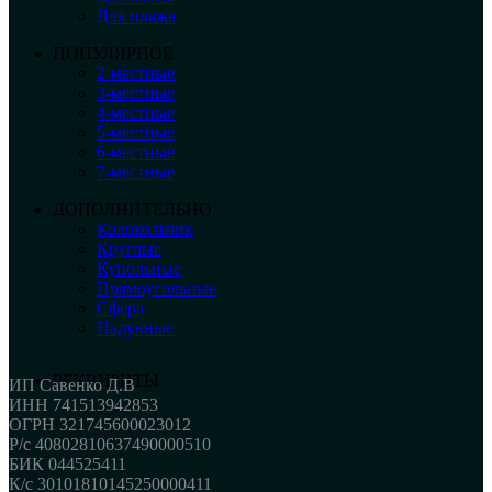
Для пляжа
ПОПУЛЯРНОЕ
2-местные
3-местные
4-местные
5-местные
6-местные
7-местные
ДОПОЛНИТЕЛЬНО
Колокольчик
Круглые
Купольные
Прямоугольные
Сфера
Надувные
РЕКВИЗИТЫ
ИП Савенко Д.В
ИНН 741513942853
ОГРН 321745600023012
Р/с 40802810637490000510
БИК 044525411
К/с 30101810145250000411