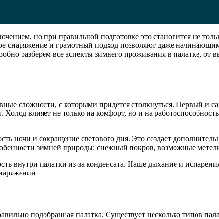
ючением, но при правильной подготовке это становится не тол
ное снаряжение и грамотный подход позволяют даже начинающи
одробно разберем все аспекты зимнего проживания в палатке, от
вные сложности, с которыми придется столкнуться. Первый и с
. Холод влияет не только на комфорт, но и на работоспособност
ть ночи и сокращение светового дня. Это создает дополнительн
собенности зимней природы: снежный покров, возможные метели
ть внутри палатки из-за конденсата. Наше дыхание и испарения
снаряжении.
вильно подобранная палатка. Существует несколько типов пала