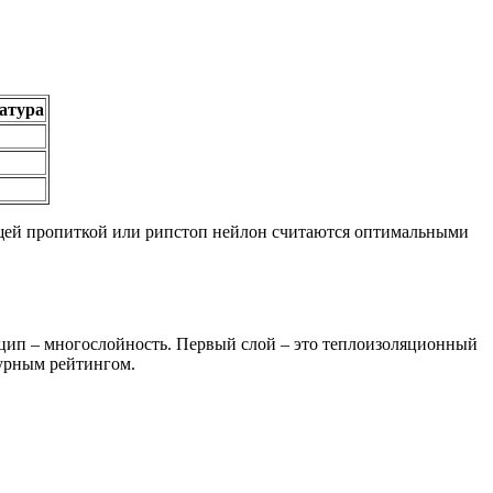
атура
щей пропиткой или рипстоп нейлон считаются оптимальными
цип – многослойность. Первый слой – это теплоизоляционный
турным рейтингом.