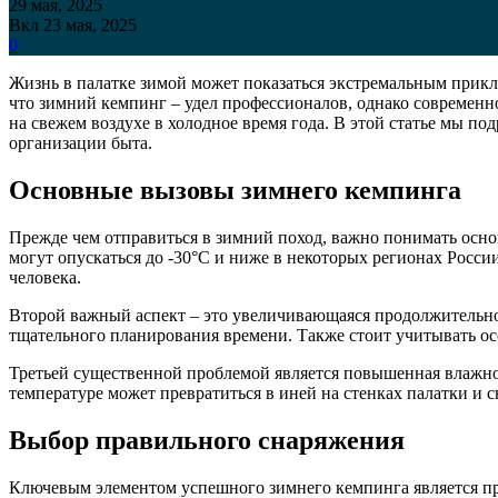
29 мая, 2025
Вкл 23 мая, 2025
0
Жизнь в палатке зимой может показаться экстремальным прикл
что зимний кемпинг – удел профессионалов, однако современ
на свежем воздухе в холодное время года. В этой статье мы п
организации быта.
Основные вызовы зимнего кемпинга
Прежде чем отправиться в зимний поход, важно понимать осно
могут опускаться до -30°C и ниже в некоторых регионах России
человека.
Второй важный аспект – это увеличивающаяся продолжительнос
тщательного планирования времени. Также стоит учитывать о
Третьей существенной проблемой является повышенная влажнос
температуре может превратиться в иней на стенках палатки и 
Выбор правильного снаряжения
Ключевым элементом успешного зимнего кемпинга является пра