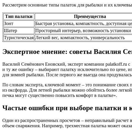
Рассмотрим основные типы палаток для рыбалки и их ключевы
Тип палатки
Преимущества
Зонт
Быстрая установка, компактность, доступная ц
Шатер
Просторный интерьер, возможность установки
Туристическая
Легкий вес, компактность, универсальность
Экспертное мнение: советы Василия С
Василий Семёнович Еновский, эксперт компании palatkoff.ru 
и ту же ошибку – выбирают палатку исключительно по цене, и
для зимней рыбалки. После первого же выезда она продувалась
По словам эксперта, ключевой момент – это понимание своих 
из оксфорда. Для летней рыбалки можно обойтись более легкой
печка могут существенно повысить комфорт в палатке».
Частые ошибки при выборе палатки и к
Один из распространенных просчетов – неправильный расчет в
объем снаряжения. Например, трехместная палатка может оказ