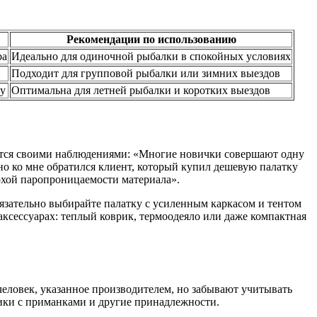
Рекомендации по использованию
ра
Идеально для одиночной рыбалки в спокойных условиях
Подходит для групповой рыбалки или зимних выездов
ру
Оптимальна для летней рыбалки и коротких выездов
елится своими наблюдениями: «Многие новички совершают одну
о ко мне обратился клиент, который купил дешевую палатку
лохой паропроницаемости материала».
бязательно выбирайте палатку с усиленным каркасом и тентом
аксессуарах: теплый коврик, термоодеяло или даже компактная
еловек, указанное производителем, но забывают учитывать
щики с приманками и другие принадлежности.