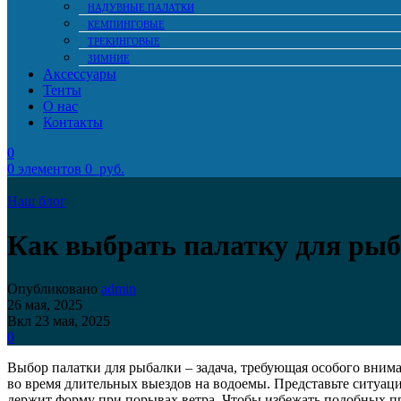
НАДУВНЫЕ ПАЛАТКИ
КЕМПИНГОВЫЕ
ТРЕКИНГОВЫЕ
ЗИМНИЕ
Аксессуары
Тенты
О нас
Контакты
0
0
элементов
0
руб.
Наш блог
Как выбрать палатку для ры
Опубликовано
admin
26 мая, 2025
Вкл 23 мая, 2025
0
Выбор палатки для рыбалки – задача, требующая особого вним
во время длительных выездов на водоемы. Представьте ситуаци
держит форму при порывах ветра. Чтобы избежать подобных про