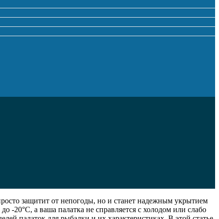
просто защитит от непогоды, но и станет надежным укрытием
о -20°C, а ваша палатка не справляется с холодом или слабо
лей палаток для рыбалки и их характеристиках. В этой статье