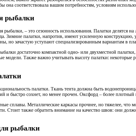
обы она соответствовала вашим потребностям, условиям использо
я рыбалки
я рыбалки, – это сезонность использования. Палатки делятся на
ода. Зимние палатки, напротив, имеют усиленную конструкцию,
ны, но зачастую уступают специализированным вариантам в пла
ыбалки достаточно компактной одно- или двухместной палатки, 
ные модели. Также важно учитывать высоту палатки: некоторые 
алатки
нкциональность палатки. Ткань тента должна быть водонепрони
кий и быстро сохнет, но менее прочен. Оксфорд – более плотный
ные сплавы. Металлические каркасы прочнее, но тяжелее, что м
ти. Стоит также обратить внимание на качество швов: они дол
для рыбалки