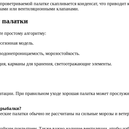
проветриваемой палатке скапливается конденсат, что приводит 
кнами или вентиляционными клапанами.
 палатки
е простому алгоритму:
есезонная модель.
 водонепроницаемость, морозостойкость.
ия, карманы для хранения, светоотражающие элементы.
атации. При правильном уходе хорошая палатка может прослужит
й рыбалки?
еские палатки обычно не рассчитаны на сильные морозы и ветер
тойким покрытием. Также важно наличие вентиляции, чтобы изб