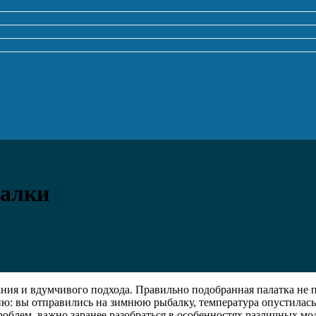
балки
ания и вдумчивого подхода. Правильно подобранная палатка не 
ю: вы отправились на зимнюю рыбалку, температура опустилась д
блем, важно заранее разобраться в особенностях различных моде