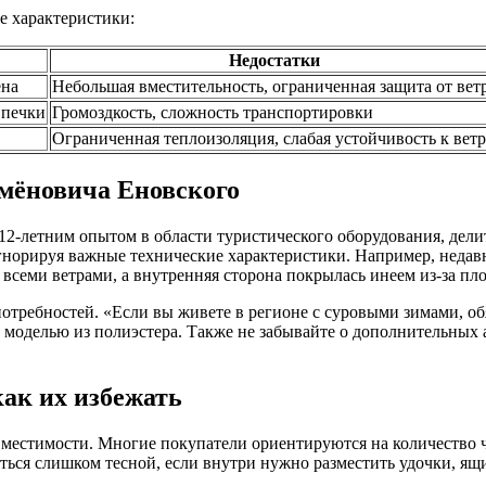
е характеристики:
Недостатки
ена
Небольшая вместительность, ограниченная защита от вет
 печки
Громоздкость, сложность транспортировки
Ограниченная теплоизоляция, слабая устойчивость к вет
емёновича Еновского
с 12-летним опытом в области туристического оборудования, д
гнорируя важные технические характеристики. Например, недавн
 всеми ветрами, а внутренняя сторона покрылась инеем из-за п
потребностей. «Если вы живете в регионе с суровыми зимами, о
 моделью из полиэстера. Также не забывайте о дополнительных 
ак их избежать
местимости. Многие покупатели ориентируются на количество ч
аться слишком тесной, если внутри нужно разместить удочки, я