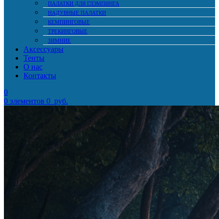
ПАЛАТКИ ДЛЯ ГЛЭМПИНГА
НАДУВНЫЕ ПАЛАТКИ
КЕМПИНГОВЫЕ
ТРЕКИНГОВЫЕ
ЗИМНИЕ
Аксессуары
Тенты
О нас
Контакты
0
0
элементов
0
руб.