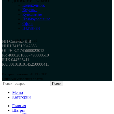
ДОПОЛНИТЕЛЬНО
Колокольчик
Круглые
Купольные
Прямоугольные
Сфера
Надувные
РЕКВИЗИТЫ
ИП Савенко Д.В
ИНН 741513942853
ОГРН 321745600023012
Р/с 40802810637490000510
БИК 044525411
К/с 30101810145250000411
Интернет магазин PALATKOFF
Принимаем все виды оплаты.
Поиск
Меню
Категории
Главная
Шатры