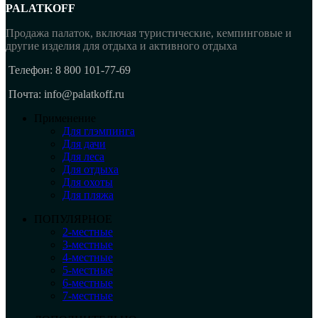
PALATKOFF
Продажа палаток, включая туристические, кемпинговые и
другие изделия для отдыха и активного отдыха
Телефон: 8 800 101-77-69
Почта: info@palatkoff.ru
Применение
Для глэмпинга
Для дачи
Для леса
Для отдыха
Для охоты
Для пляжа
ПОПУЛЯРНОЕ
2-местные
3-местные
4-местные
5-местные
6-местные
7-местные