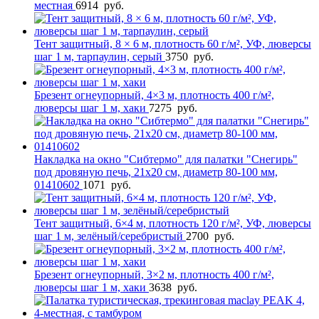
местная
6914
руб.
Тент защитный, 8 × 6 м, плотность 60 г/м², УФ, люверсы
шаг 1 м, тарпаулин, серый
3750
руб.
Брезент огнеупорный, 4×3 м, плотность 400 г/м²,
люверсы шаг 1 м, хаки
7275
руб.
Накладка на окно "Сибтермо" для палатки "Снегирь"
под дровяную печь, 21х20 см, диаметр 80-100 мм,
01410602
1071
руб.
Тент защитный, 6×4 м, плотность 120 г/м², УФ, люверсы
шаг 1 м, зелёный/серебристый
2700
руб.
Брезент огнеупорный, 3×2 м, плотность 400 г/м²,
люверсы шаг 1 м, хаки
3638
руб.