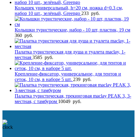
Колышек универсальный, h=20 см, ножка d=0.3 см,
набор 10 шт., зелёный, Greengo
233
руб.
Колышки туристические, набор - 10 шт, пластик, 19 см
360
руб.
Палатка туристическая для душа и туалета maclay, 1-
местная
3585
руб.
Крепление-фиксатор, универсальное, для тентов и
сеток, 10 см, в наборе 5 шт.
239
руб.
Палатка туристическая, трекинговая maclay PEAK 3, 3-
местная, с тамбуром
10049
руб.