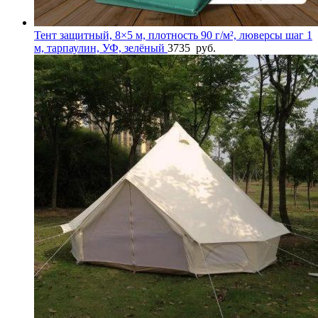
Тент защитный, 8×5 м, плотность 90 г/м², люверсы шаг 1
м, тарпаулин, УФ, зелёный
3735
руб.