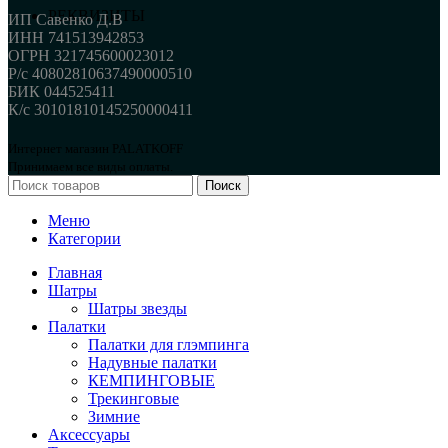
РЕКВИЗИТЫ
ИП Савенко Д.В
ИНН 741513942853
ОГРН 321745600023012
Р/с 40802810637490000510
БИК 044525411
К/с 30101810145250000411
Интернет магазин PALATKOFF
Принимаем все виды оплаты.
Поиск
Меню
Категории
Главная
Шатры
Шатры звезды
Палатки
Палатки для глэмпинга
Надувные палатки
КЕМПИНГОВЫЕ
Трекинговые
Зимние
Аксессуары