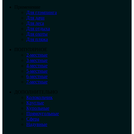
Применение
Для глэмпинга
Для дачи
Для леса
Для отдыха
Для охоты
Для пляжа
ПОПУЛЯРНОЕ
2-местные
3-местные
4-местные
5-местные
6-местные
7-местные
ДОПОЛНИТЕЛЬНО
Колокольчик
Круглые
Купольные
Прямоугольные
Сфера
Надувные