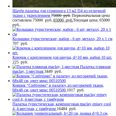
Шатёр палатка для глэмпинга 13 м2 D4 из отличной
ткани с укреплением
75000
руб.
Первоначальная цена
составляла 75000 руб..
65000
руб.
Текущая цена: 65000
руб..
Колышки туристические, набор - 6 шт, металл, 20 х 1 см
707
руб.
Крючок с креплением для шнура, d=10 мм, набор 10 шт.
225
руб.
Палатка пляжная
maclay, 1-местная
3449
руб.
Коврик "Сибтермо" в палатку, из негорючей ткани,
68х48 см, цвет микс 00510500
1017
руб.
Палатка туристическая, кемпинговая maclay enisey cool
4, 4-местная, с тамбуром
16484
руб.