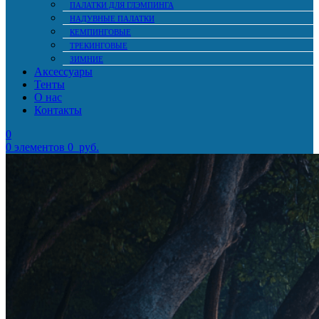
ПАЛАТКИ ДЛЯ ГЛЭМПИНГА
НАДУВНЫЕ ПАЛАТКИ
КЕМПИНГОВЫЕ
ТРЕКИНГОВЫЕ
ЗИМНИЕ
Аксессуары
Тенты
О нас
Контакты
0
0
элементов
0
руб.