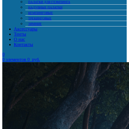
ПАЛАТКИ ДЛЯ ГЛЭМПИНГА
НАДУВНЫЕ ПАЛАТКИ
КЕМПИНГОВЫЕ
ТРЕКИНГОВЫЕ
ЗИМНИЕ
Аксессуары
Тенты
О нас
Контакты
0
0
элементов
0
руб.