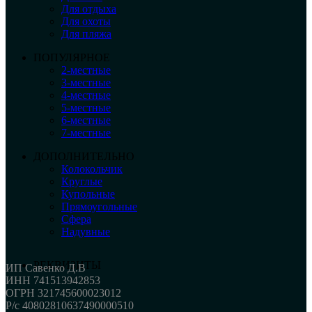
Для отдыха
Для охоты
Для пляжа
ПОПУЛЯРНОЕ
2-местные
3-местные
4-местные
5-местные
6-местные
7-местные
ДОПОЛНИТЕЛЬНО
Колокольчик
Круглые
Купольные
Прямоугольные
Сфера
Надувные
РЕКВИЗИТЫ
ИП Савенко Д.В
ИНН 741513942853
ОГРН 321745600023012
Р/с 40802810637490000510