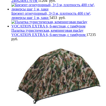
240х240х170 см
11204
руб.
Брезент огнеупорный, 3×3 м, плотность 400 г/м²,
люверсы шаг 1 м, хаки
5453
руб.
Палатка туристическая, кемпинговая maclay
VOCATION EXTRA 6, 6-местная, с тамбуром
17235
руб.