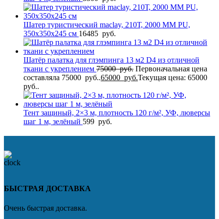
Шатер туристический maclay, 210Т, 2000 MM PU,
350х350х245 см
16485
руб.
Шатёр палатка для глэмпинга 13 м2 D4 из отличной
ткани с укреплением
75000
руб.
Первоначальная цена
составляла 75000 руб..
65000
руб.
Текущая цена: 65000
руб..
Тент защиный, 2×3 м, плотность 120 г/м², УФ, люверсы
шаг 1 м, зелёный
599
руб.
БЫСТРАЯ ДОСТАВКА
Очень быстрая доставка.