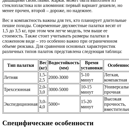
дышащими свойствами. Каркас может быть выполнен из
стеклопластика или алюминия: первый вариант дешевле, но
менее прочен, второй – дороже, но надежнее.
Вес и компактность важны для тех, кто планирует длительные
пешие походы. Современные двухместные палатки весят от
1,5 до 3,5 кг, при этом чем легче модель, тем выше ее
стоимость. Также стоит учитывать размеры палатки в
сложенном виде – это особенно важно при ограниченном
объеме рюкзака. Для сравнения основных характеристик
различных типов палаток представлена следующая таблица:
Вес
Водостойкость
Время
Тип палатки
Особенно
(кг)
(мм)
установки
1,5-
5-10
Легкая,
Летняя
2000-3000
2,5
минут
компактная
2,0-
10-15
Универсальн
Трехсезонная
3000-5000
3,0
минут
прочная
Высокая
3,0-
15-20
Экспедиционная
5000+
прочность,
4,0
минут
вместительн
Специфические особенности