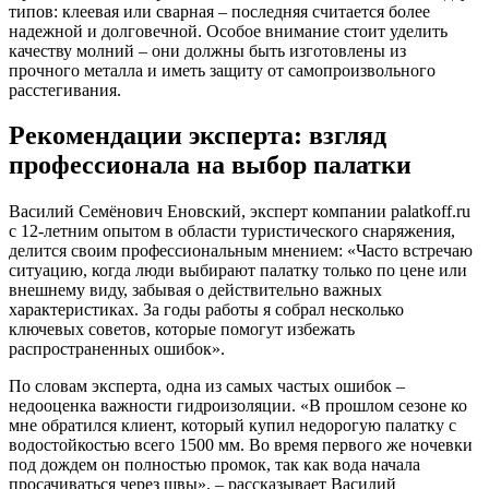
типов: клеевая или сварная – последняя считается более
надежной и долговечной. Особое внимание стоит уделить
качеству молний – они должны быть изготовлены из
прочного металла и иметь защиту от самопроизвольного
расстегивания.
Рекомендации эксперта: взгляд
профессионала на выбор палатки
Василий Семёнович Еновский, эксперт компании palatkoff.ru
с 12-летним опытом в области туристического снаряжения,
делится своим профессиональным мнением: «Часто встречаю
ситуацию, когда люди выбирают палатку только по цене или
внешнему виду, забывая о действительно важных
характеристиках. За годы работы я собрал несколько
ключевых советов, которые помогут избежать
распространенных ошибок».
По словам эксперта, одна из самых частых ошибок –
недооценка важности гидроизоляции. «В прошлом сезоне ко
мне обратился клиент, который купил недорогую палатку с
водостойкостью всего 1500 мм. Во время первого же ночевки
под дождем он полностью промок, так как вода начала
просачиваться через швы», – рассказывает Василий