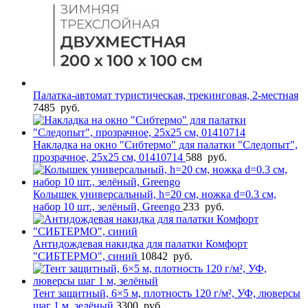
Палатка-автомат туристическая, трекинговая, 2-местная
7485
руб.
Накладка на окно "Сибтермо" для палатки "Следопыт",
прозрачное, 25х25 см, 01410714
588
руб.
Колышек универсальный, h=20 см, ножка d=0.3 см,
набор 10 шт., зелёный, Greengo
233
руб.
Антидождевая накидка для палатки Комфорт
"СИБТЕРМО", синий
10842
руб.
Тент защитный, 6×5 м, плотность 120 г/м², УФ, люверсы
шаг 1 м, зелёный
3300
руб.