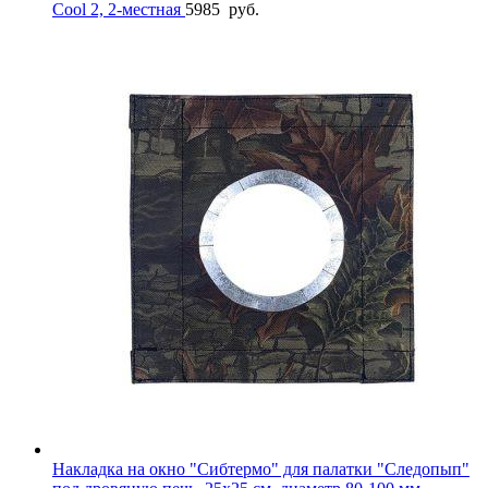
Cool 2, 2-местная
5985
руб.
Накладка на окно "Сибтермо" для палатки "Следопып"