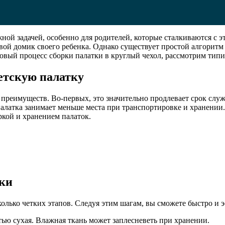
жной задачей, особенно для родителей, которые сталкиваются с
овой домик своего ребенка. Однако существует простой алгоритм 
говый процесс сборки палатки в круглый чехол, рассмотрим ти
етскую палатку
 преимуществ. Во-первых, это значительно продлевает срок сл
 палатка занимает меньше места при транспортировке и хранении
кой и хранением палаток.
тки
олько четких этапов. Следуя этим шагам, вы сможете быстро и 
тью сухая. Влажная ткань может заплесневеть при хранении.