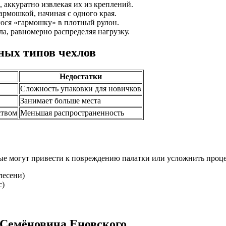
, аккуратно извлекая их из креплений.
рмошкой, начиная с одного края.
ся «гармошку» в плотный рулон.
а, равномерно распределяя нагрузку.
ных типов чехлов
Недостатки
Сложность упаковки для новичков
Занимает больше места
ством
Меньшая распространенность
е могут привести к повреждению палатки или усложнить проце
лесени)
с)
 Семёновича Еновского