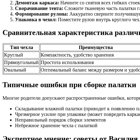
Демонтаж каркаса:
Начните со снятия всех гибких стоек
Сворачивание тента:
Сложите тканевую часть палатки га
Формирование рулона:
Аккуратно сверните получившую
Упаковка в чехол:
Поместите рулон внутрь круглого чехл
Сравнительная характеристика различ
Тип чехла
Преимущества
Круглый
Компактность, удобство хранения
Прямоугольный
Простота использования
Овальный
Оптимальный баланс между размером и удоб
Типичные ошибки при сборке палатки
Многие родители допускают распространенные ошибки, которы
Складывание влажной палатки (приводит к появлению п
Чрезмерное усилие при упаковке (может повредить карка
Неправильный порядок сборки элементов
Небрежное хранение чехла с палаткой
Экспертное мнение: советы от Василия