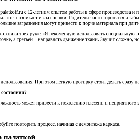
latkoff.ru с 12-летним опытом работы в сфере производства и
палаток возникает из-за спешки. Родители часто торопятся и заб
ольшие загрязнения могут привести к порче материала при дли
техника трех рук»: «Я рекомендую использовать специальную те
очке, а третьей – направлять движение ткани. Звучит сложно, н
использования. При этом легкую протирку стоит делать сразу п
 состоянии?
 влажность может привести к появлению плесени и неприятного з
уйте повторить процесс, начиная с демонтажа каркаса.
а палаткой