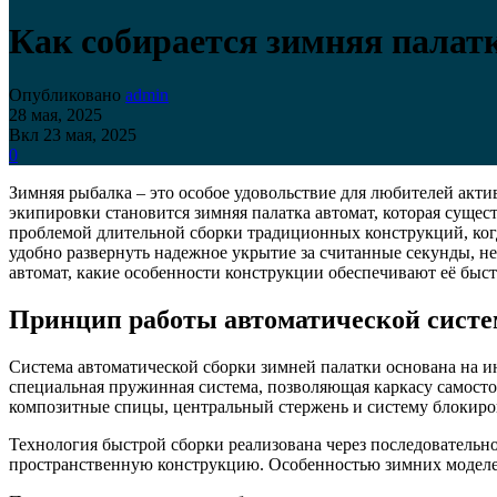
Как собирается зимняя палат
Опубликовано
admin
28 мая, 2025
Вкл 23 мая, 2025
0
Зимняя рыбалка – это особое удовольствие для любителей акти
экипировки становится зимняя палатка автомат, которая сущес
проблемой длительной сборки традиционных конструкций, когд
удобно развернуть надежное укрытие за считанные секунды, не 
автомат, какие особенности конструкции обеспечивают её быс
Принцип работы автоматической сист
Система автоматической сборки зимней палатки основана на и
специальная пружинная система, позволяющая каркасу самост
композитные спицы, центральный стержень и систему блокиро
Технология быстрой сборки реализована через последовательн
пространственную конструкцию. Особенностью зимних моделей 