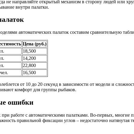
гда не направляйте открытый механизм в сторону людей или хр
ывание внутри палатки.
палаток
оделями автоматических палаток составим сравнительную табл
естимость
Цена (руб.)
ел.
18,500
ел.
14,200
ел.
22,800
 чел.
16,500
олеблется от 10 до 20 секунд в зависимости от модели и сложно
чивают комфорт для группы рыбаков.
ые ошибки
 при работе с автоматическими палатками. Во-первых, многие п
ажность правильной фиксации углов – недостаточно натянутая т