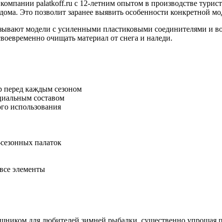
мпании palatkoff.ru с 12-летним опытом в производстве турист
 дома. Это позволит заранее выявить особенности конкретной м
казывают модели с усиленными пластиковыми соединителями и 
своевременно очищать материал от снега и наледи.
р перед каждым сезоном
циальным составом
ого использования
-сезонных палаток
все элементы
щником для любителей зимней рыбалки, существенно упрощая пр