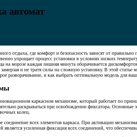
ка автомат
вного отдыха, где комфорт и безопасность зависят от правильн
твенно упрощает процесс установки в условиях низких температ
а на морозе каждая лишняя минута оборачивается дискомфортом
замерзая и не тратя силы на сложную установку. В этой статье 
трое разворачивание, и как выбрать оптимальную модель для ва
емы
нновационном каркасном механизме, который работает по принц
оятельно раскрываться при освобождении фиксатора. Основные 
вочных колец.
ое соединение всех элементов каркаса. При активации механизм
является усиленная фиксация всех соединений, что обеспечива