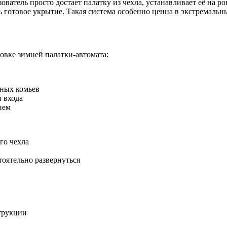
ователь просто достает палатку из чехла, устанавливает её на 
ь готовое укрытие. Такая система особенно ценна в экстремальны
овке зимней палатки-автомата:
жных комьев
 входа
ием
го чехла
тоятельно развернуться
трукции