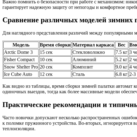
Важно помнить о безопасности при работе с механизмом: нико
гарантирует надежную защиту от непогоды и комфортное преб
Сравнение различных моделей зимних 
Для наглядного представления различий между популярными м
Модель
Время сборки
Материал каркаса
Вес
Вм
Arctic Dome 3
15 сек
Стекловолокно
7.5 кг
3 ч
Fisher Compact
10 сек
Алюминий
5.2 кг
2 ч
Snow Shelter Pro
20 сек
Композит
9.0 кг
4 ч
Ice Cube Auto
12 сек
Сталь
6.8 кг
2-3
Как видно из таблицы, время сборки зимней палатки автомат к
одиночных выездов, тогда как более массивные модели обеспе
Практические рекомендации и типичн
Часто новички допускают несколько распространенных ошибок
к поломке пружинного устройства. Во-вторых, игнорируется в
теплоизоляции.