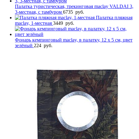
Палатка туристическая, трекинговая maclay VALDAI 3,
3-местная, с тамбуром
6735
руб.
Палатка пляжная
maclay, 1-местная
3449
руб.
Фонарь кемпинговый maclay, в палатку, 12 х 5 см, цвет
зелёный
224
руб.