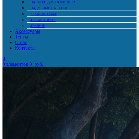
ПАЛАТКИ ДЛЯ ГЛЭМПИНГА
НАДУВНЫЕ ПАЛАТКИ
КЕМПИНГОВЫЕ
ТРЕКИНГОВЫЕ
ЗИМНИЕ
Аксессуары
Тенты
О нас
Контакты
0
0
элементов
0
руб.