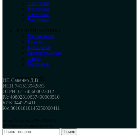
4-местные
5-местные
6-местные
7-местные
ДОПОЛНИТЕЛЬНО
Колокольчик
Круглые
Купольные
Прямоугольные
Сфера
Надувные
РЕКВИЗИТЫ
ИП Савенко Д.В
ИНН 741513942853
ОГРН 321745600023012
Р/с 40802810637490000510
БИК 044525411
К/с 30101810145250000411
Интернет магазин PALATKOFF
Принимаем все виды оплаты.
Поиск