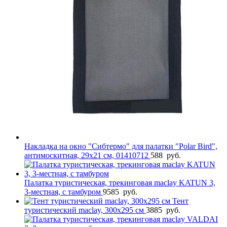
Накладка на окно "Сибтермо" для палатки "Polar Bird",
антимоскитная, 29х21 см, 01410712
588
руб.
Палатка туристическая, трекинговая maclay KATUN 3,
3-местная, с тамбуром
9585
руб.
Тент
туристический maclay, 300х295 см
3885
руб.