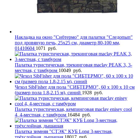
Накладка на окно "Сибтермо" для палатки "Следопып"
под дровяную печь, 25х25 см, диаметр 80-100 мм,
01410604
1071
руб.
Палатка туристическая, трекинговая maclay PEAK 3, 3-
местная, с тамбуром
10049
руб.
Чехол SibFisher для пола "СИБТЕРМО", 60 х 100 х 10 см
(размер пола 1.8-2.15 м), синий
1928
руб.
Палатка туристическая, кемпинговая maclay enisey cool
4, 4-местная, с тамбуром
16484
руб.
Палатка зимняя "СТЭК" КУБ Long 3-местная,
трёхслойная, дышащая
18017
руб.