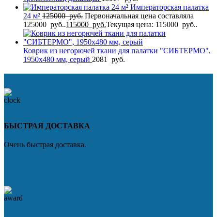
Императорская палатка
24 м²
125000
руб.
Первоначальная цена составляла
125000 руб..
115000
руб.
Текущая цена: 115000 руб..
Коврик из негорючей ткани для палатки "СИБТЕРМО",
1950x480 мм, серый
2081
руб.
БЫСТРАЯ ДОСТАВКА
Очень быстрая доставка.