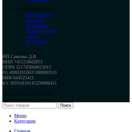
ДОПОЛНИТЕЛЬНО
Колокольчик
Круглые
Купольные
Прямоугольные
Сфера
Надувные
РЕКВИЗИТЫ
ИП Савенко Д.В
ИНН 741513942853
ОГРН 321745600023012
Р/с 40802810637490000510
БИК 044525411
К/с 30101810145250000411
Интернет магазин PALATKOFF
Принимаем все виды оплаты.
Поиск
Меню
Категории
Главная