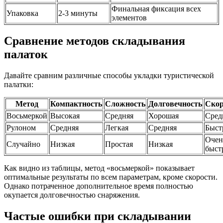
Финальная фиксация всех
Упаковка
2-3 минуты
элементов
Сравнение методов складывания
палаток
Давайте сравним различные способы укладки туристической
палатки:
Метод
Компактность
Сложность
Долговечность
Скор
Восьмеркой
Высокая
Средняя
Хорошая
Сред
Рулоном
Средняя
Легкая
Средняя
Быст
Очен
Случайно
Низкая
Простая
Низкая
быст
Как видно из таблицы, метод «восьмеркой» показывает
оптимальные результаты по всем параметрам, кроме скорости.
Однако потраченное дополнительное время полностью
окупается долговечностью снаряжения.
Частые ошибки при складывании