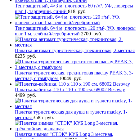
Тент защитный, 4×3 м, плотность 60 г/м², УФ, люверсы
шаг 1, тарпаулин, синий
818
руб.
Тент защитный, 6×4 м, плотность 120 г/м², УФ, люверсы
шаг 1 м, зелёный/серебристый
2700
руб.
Палатка-автомат туристическая, трекинговая, 2-местная
8235
руб.
Палатка туристическая, трекинговая maclay PEAK 3, 3-
местная, с тамбуром
10049
руб.
Палатка-кабинка, 110 х 110 х 190 см, 68002 Bestway
4499
руб.
Палатка туристическая для душа и туалета maclay, 1-
местная
3585
руб.
Палатка зимняя "СТЭК" КУБ Long 3-местная,