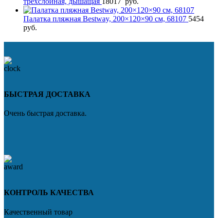
трёхслойная, дышащая
18017
руб.
Палатка пляжная Bestway, 200×120×90 см, 68107
5454
руб.
БЫСТРАЯ ДОСТАВКА
Очень быстрая доставка.
КОНТРОЛЬ КАЧЕСТВА
Качественный товар