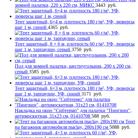
зимней палатки, 220 х 220 см, МИКС
3443
руб.
Тент защитный, 6×4 м, плотность 180 г/м², УФ, люверсы
шаг 1 м, синий
4365
руб.
Тент защитный, 8 × 6 м, плотность 60 г/м², УФ, люверсы
шаг 1 м, тарпаулин, серый
3750
руб.
Пол для зимней палатки, шестиугольник, 200 х 200 см,
серый
3585
руб.
Тент защитный, 6×3 м, плотность 180 г/м², УФ, люверсы
шаг 1 м, тарпаулин, УФ, синий
3171
руб.
Накладка на окно "Сибтермо" для палатки "Пингвин",
антимоскитная, 31х23 см, 01410708
588
руб.
Тент
на багажник автомобиля maclay, 280х190 см
5088
руб.