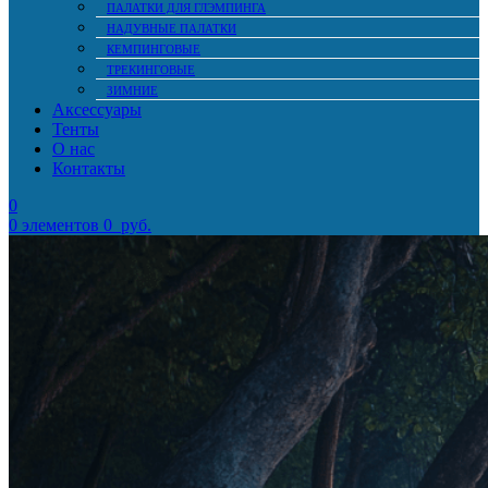
ПАЛАТКИ ДЛЯ ГЛЭМПИНГА
НАДУВНЫЕ ПАЛАТКИ
КЕМПИНГОВЫЕ
ТРЕКИНГОВЫЕ
ЗИМНИЕ
Аксессуары
Тенты
О нас
Контакты
0
0
элементов
0
руб.