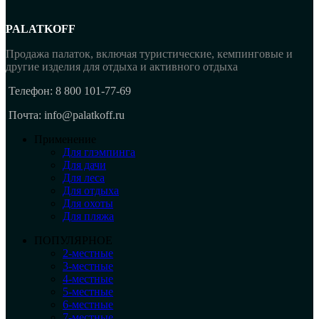
PALATKOFF
Продажа палаток, включая туристические, кемпинговые и
другие изделия для отдыха и активного отдыха
Телефон: 8 800 101-77-69
Почта: info@palatkoff.ru
Применение
Для глэмпинга
Для дачи
Для леса
Для отдыха
Для охоты
Для пляжа
ПОПУЛЯРНОЕ
2-местные
3-местные
4-местные
5-местные
6-местные
7-местные