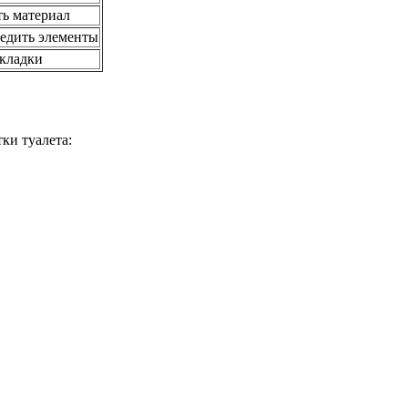
ь материал
редить элементы
кладки
ки туалета: