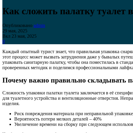
Как сложить палатку туалет в
Опубликовано
admin
29 мая, 2025
Вкл 23 мая, 2025
0
Каждый опытный турист знает, что правильная упаковка снаряж
этот процесс может вызвать затруднения даже у бывалых путеш
упаковать санитарную палатку, чтобы она поместилась в станд
проверенных методик и поделимся профессиональными лайфх
Почему важно правильно складывать п
Сложность упаковки палатки туалета заключается в её специф
для туалетного устройства и вентиляционные отверстия. Непр
изделия.
Риск повреждения материала при неправильной упаковке
Вероятность потери мелких деталей – 40%
Увеличение времени на сборку при следующем использов