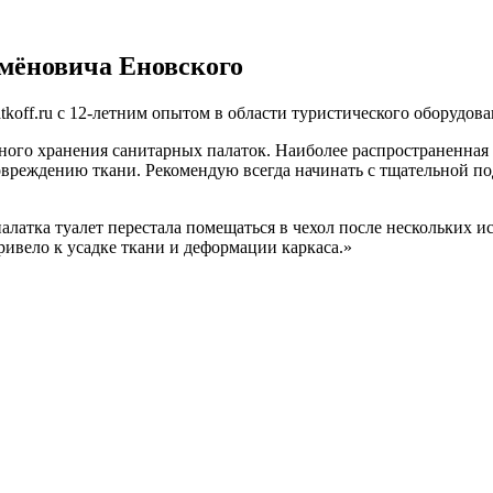
емёновича Еновского
koff.ru с 12-летним опытом в области туристического оборудо
ьного хранения санитарных палаток. Наиболее распространенна
овреждению ткани. Рекомендую всегда начинать с тщательной по
палатка туалет перестала помещаться в чехол после нескольких 
ривело к усадке ткани и деформации каркаса.»