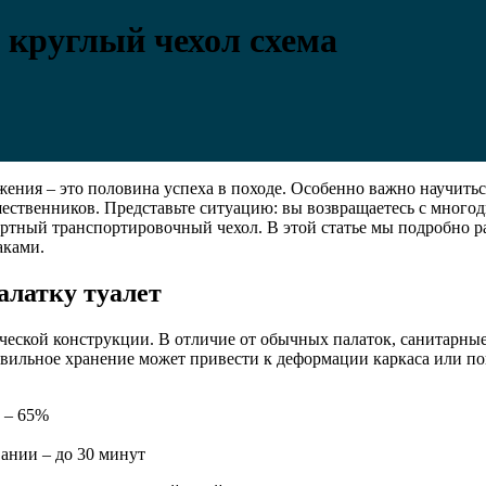
 круглый чехол схема
ения – это половина успеха в походе. Особенно важно научиться
ественников. Представьте ситуацию: вы возвращаетесь с многодн
артный транспортировочный чехол. В этой статье мы подробно ра
аками.
алатку туалет
ической конструкции. В отличие от обычных палаток, санитарн
авильное хранение может привести к деформации каркаса или по
 – 65%
ании – до 30 минут