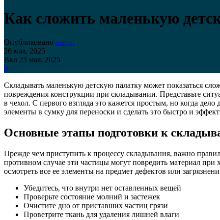
Как сложить маленькую детс
Опубликовано
admin
26 мая, 2025
Вкл 23 мая, 2025
0
Складывать маленькую детскую палатку может показаться слож
повреждения конструкции при складывании. Представьте ситуац
в чехол. С первого взгляда это кажется простым, но когда дело
элементы в сумку для переноски и сделать это быстро и эффек
Основные этапы подготовки к складыв
Прежде чем приступить к процессу складывания, важно правил
противном случае эти частицы могут повредить материал при 
осмотреть все ее элементы на предмет дефектов или загрязнени
Убедитесь, что внутри нет оставленных вещей
Проверьте состояние молний и застежек
Очистите дно от приставших частиц грязи
Проветрите ткань для удаления лишней влаги