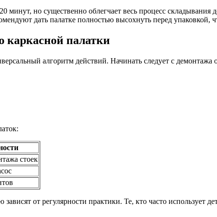
20 минут, но существенно облегчает весь процесс складывания д
омендуют дать палатке полностью высохнуть перед упаковкой, ч
ю каркасной палатки
иверсальный алгоритм действий. Начинать следует с демонтажа
латок:
ности
нтажа стоек
асос
нтов
 зависят от регулярности практики. Те, кто часто использует д