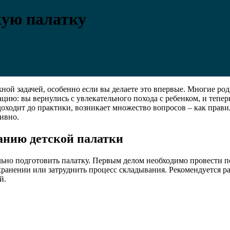
кую палатку
ной задачей, особенно если вы делаете это впервые. Многие ро
ию: вы вернулись с увлекательного похода с ребенком, и теперь
 доходит до практики, возникает множество вопросов – как прави
тивно.
анию детской палатки
ьно подготовить палатку. Первым делом необходимо провести по
хранении или затруднить процесс складывания. Рекомендуется р
й.