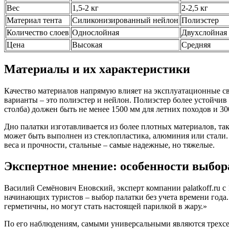
Вес
1,5-2 кг
2-2,5 кг
Материал тента
Силиконизированный нейлон
Полиэстер
Количество слоев
Однослойная
Двухслойная
Цена
Высокая
Средняя
Материалы и их характеристики
Качество материалов напрямую влияет на эксплуатационные с
варианты – это полиэстер и нейлон. Полиэстер более устойчив 
столба) должен быть не менее 1500 мм для летних походов и 30
Дно палатки изготавливается из более плотных материалов, та
может быть выполнен из стеклопластика, алюминия или стали
веса и прочности, стальные – самые надежные, но тяжелые.
Экспертное мнение: особенности выбор
Василий Семёнович Еновский, эксперт компании palatkoff.ru 
начинающих туристов – выбор палатки без учета времени года
герметичны, но могут стать настоящей парилкой в жару.»
По его наблюдениям, самыми универсальными являются трехсез