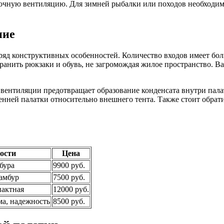
таточную вентиляцию. Для зимней рыбалки или походов необход
ние
ряд конструктивных особенностей. Количество входов имеет бол
хранить рюкзаки и обувь, не загромождая жилое пространство. 
ентиляции предотвращает образование конденсата внутри палатк
ней палатки относительно внешнего тента. Также стоит обрати
ости
Цена
мбура
9900 руб.
тамбур
7500 руб.
пактная
12000 руб.
ма, надежность
8500 руб.