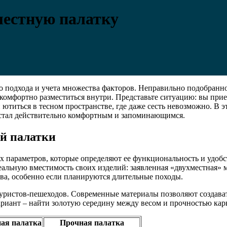
местную палатку
о подхода и учета множества факторов. Неправильно подобранн
омфортно разместиться внутри. Представьте ситуацию: вы прие
ютиться в тесном пространстве, где даже сесть невозможно. В э
 стал действительно комфортным и запоминающимся.
й палатки
 параметров, которые определяют ее функциональность и удобст
еальную вместимость своих изделий: заявленная «двухместная» 
тва, особенно если планируются длительные походы.
уристов-пешеходов. Современные материалы позволяют создавать 
ариант – найти золотую середину между весом и прочностью кар
ая палатка
Прочная палатка