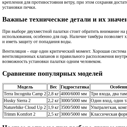
крепления для противостояния ветру, при этом сохраняя дос
установки печки.
Важные технические детали и их значе
При выборе двухместной палатки стоит обратить внимание на 
использования, особенно для пар. Наличие тамбура позволяет 
и иметь защиту от попадания воды.
Вентиляция – еще один критический момент. Хорошая система в
вентиляционных клапанов и правильного расположения внутрен
возможность установки палатки одним человеком.
Сравнение популярных моделей
Модель
Вес
Гидростатика
Особенн
Terra Incognita Camp 2
2,8 кг
4000/6000 мм
Три входа, два та
Husky Sierra 2
2,2 кг
3000/5000 мм
Один вход, один 
Naturehike Cloud Up 2
1,9 кг
3500/5000 мм
Ультралегкая, ком
Trimm Komfort 2
2,5 кг
3000/5000 мм
Классическая фор