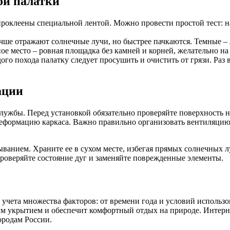
ой палатки
оклеены специальной лентой. Можно провести простой тест: нат
ше отражают солнечные лучи, но быстрее пачкаются. Темные – 
е место – ровная площадка без камней и корней, желательно н
го похода палатку следует просушить и очистить от грязи. Раз
ации
службы. Перед установкой обязательно проверяйте поверхность 
еформацию каркаса. Важно правильно организовать вентиляцию:
ыванием. Храните ее в сухом месте, избегая прямых солнечных 
проверяйте состояние дуг и заменяйте поврежденные элементы.
 учета множества факторов: от времени года и условий использ
м укрытием и обеспечит комфортный отдых на природе. Интернет
ородам России.