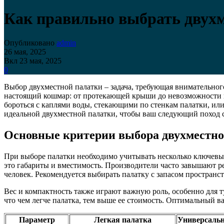
Как правильно выбрать двух
Опубликовано
admin
26 мая, 2025
Вкл 23 мая, 2025
0
Выбор двухместной палатки – задача, требующая внимательног
настоящий кошмар: от протекающей крыши до невозможности к
бороться с каплями воды, стекающими по стенкам палатки, или 
идеальной двухместной палатки, чтобы ваш следующий поход
Основные критерии выбора двухместно
При выборе палатки необходимо учитывать несколько ключевых
это габариты и вместимость. Производители часто завышают р
человек. Рекомендуется выбирать палатку с запасом пространс
Вес и компактность также играют важную роль, особенно для т
что чем легче палатка, тем выше ее стоимость. Оптимальный в
Параметр
Легкая палатка
Универсальн