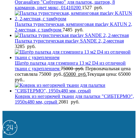
Органайзер "Сибтермо" для палаток, шатров, 8
карманов, цвет микс, 01410200
1527
руб.
Палатка туристическая, кемпинговая maclay KATUN 2,
2-местная, с тамбуром
7485
руб.
Палатка туристическая maclay SANDE 2, 2-местная
3285
руб.
Шатёр палатка для глэмпинга 13 м2 D4 из отличной
ткани с укреплением
75000
руб.
Первоначальная цена
составляла 75000 руб..
65000
руб.
Текущая цена: 65000
руб..
Коврик из негорючей ткани для палатки "СИБТЕРМО",
1950x480 мм, серый
2081
руб.