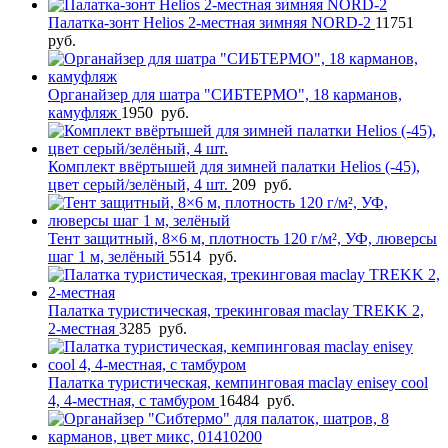
Палатка-зонт Helios 2-местная зимняя NORD-2
11751
руб.
Органайзер для шатра "СИБТЕРМО", 18 карманов,
камуфляж
1950
руб.
Комплект ввёртышей для зимней палатки Helios (-45),
цвет серый/зелёный, 4 шт.
209
руб.
Тент защитный, 8×6 м, плотность 120 г/м², УФ, люверсы
шаг 1 м, зелёный
5514
руб.
Палатка туристическая, трекинговая maclay TREKK 2,
2-местная
3285
руб.
Палатка туристическая, кемпинговая maclay enisey cool
4, 4-местная, с тамбуром
16484
руб.