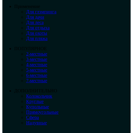
Применение
Для глэмпинга
Для дачи
Для леса
Для отдыха
Для охоты
Для пляжа
ПОПУЛЯРНОЕ
2-местные
3-местные
4-местные
5-местные
6-местные
7-местные
ДОПОЛНИТЕЛЬНО
Колокольчик
Круглые
Купольные
Прямоугольные
Сфера
Надувные