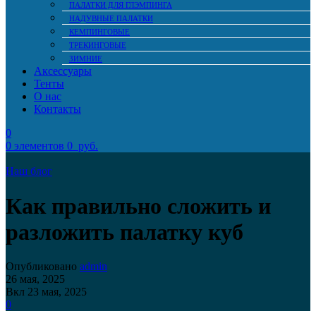
ПАЛАТКИ ДЛЯ ГЛЭМПИНГА
НАДУВНЫЕ ПАЛАТКИ
КЕМПИНГОВЫЕ
ТРЕКИНГОВЫЕ
ЗИМНИЕ
Аксессуары
Тенты
О нас
Контакты
0
0
элементов
0
руб.
Наш блог
Как правильно сложить и
разложить палатку куб
Опубликовано
admin
26 мая, 2025
Вкл 23 мая, 2025
0