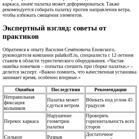
каркаса, иначе палатка может деформироваться. Также
рекомендуется собирать палатку против направления ветра,
чтобы избежать смещения элементов.
Экспертный взгляд: советы от
практиков
Обратимся к опыту Василия Семёновича Еновского,
руководителя компании palatkoff.ru, специалиста с 12-летним
стажем в области туристического оборудования. «Частая
ошибка новичков – попытка спешить при сборке палатки,» –
делится эксперт. «Важно помнить, что качественная установка
занимает время, особенно впервые.»
Ошибки
Последствия
Рекомендации
Неправильная
Палатка может
Вбивать под углом 45
фиксация
сдуться ветром
градусов
колышков
Нарушение
Проверять
Перекос каркаса
геометрии
горизонтальность всех
палатки
сторон
Достаточное
Сильное
Разрыв