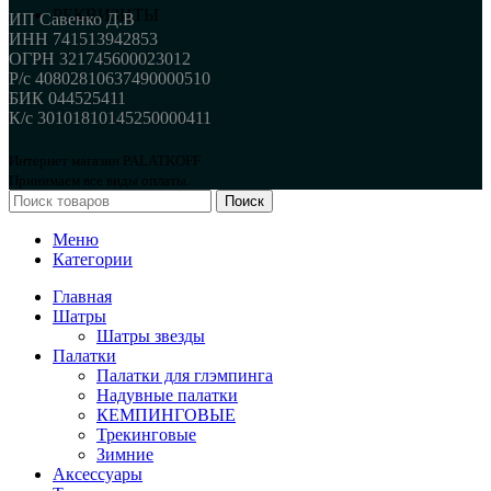
РЕКВИЗИТЫ
ИП Савенко Д.В
ИНН 741513942853
ОГРН 321745600023012
Р/с 40802810637490000510
БИК 044525411
К/с 30101810145250000411
Интернет магазин PALATKOFF
Принимаем все виды оплаты.
Поиск
Меню
Категории
Главная
Шатры
Шатры звезды
Палатки
Палатки для глэмпинга
Надувные палатки
КЕМПИНГОВЫЕ
Трекинговые
Зимние
Аксессуары