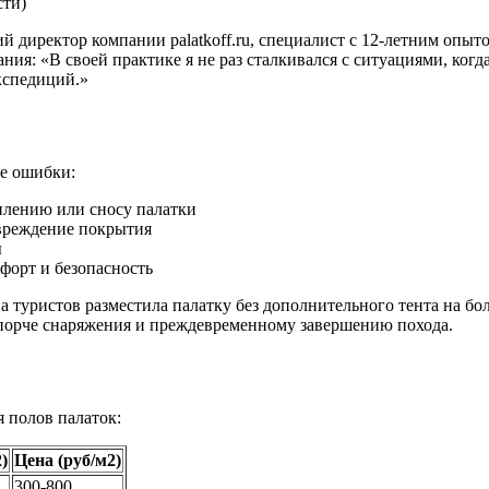
сти)
 директор компании palatkoff.ru, специалист с 12-летним опыт
ания: «В своей практике я не раз сталкивался с ситуациями, ко
кспедиций.»
ие ошибки:
плению или сносу палатки
вреждение покрытия
ы
форт и безопасность
а туристов разместила палатку без дополнительного тента на бо
к порче снаряжения и преждевременному завершению похода.
 полов палаток:
2)
Цена (руб/м2)
300-800