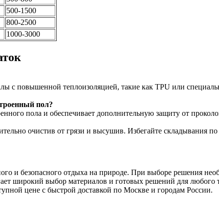
500-1500
800-2500
1000-3000
аток
алы с повышенной теплоизоляцией, такие как TPU или специаль
строенный пол?
енного пола и обеспечивает дополнительную защиту от проколов
ительно очистив от грязи и высушив. Избегайте складывания по
ного и безопасного отдыха на природе. При выборе решения нео
ет широкий выбор материалов и готовых решений для любого т
ступной цене с быстрой доставкой по Москве и городам России.