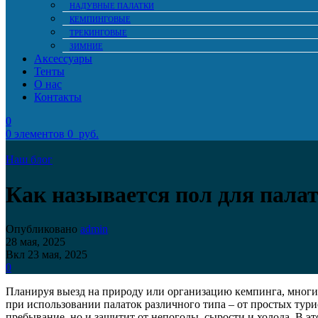
НАДУВНЫЕ ПАЛАТКИ
КЕМПИНГОВЫЕ
ТРЕКИНГОВЫЕ
ЗИМНИЕ
Аксессуары
Тенты
О нас
Контакты
0
0
элементов
0
руб.
Наш блог
Как называется пол для пала
Опубликовано
admin
28 мая, 2025
Вкл 23 мая, 2025
0
Планируя выезд на природу или организацию кемпинга, многие
при использовании палаток различного типа – от простых тур
пребывание, но и защитит от непогоды, сырости и холода. В э