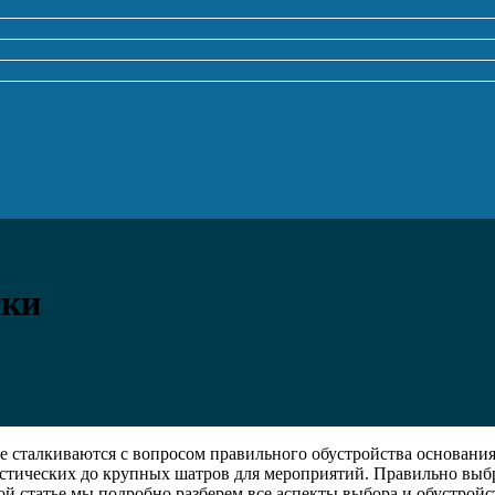
тки
 сталкиваются с вопросом правильного обустройства основания
истических до крупных шатров для мероприятий. Правильно выб
той статье мы подробно разберем все аспекты выбора и обустрой