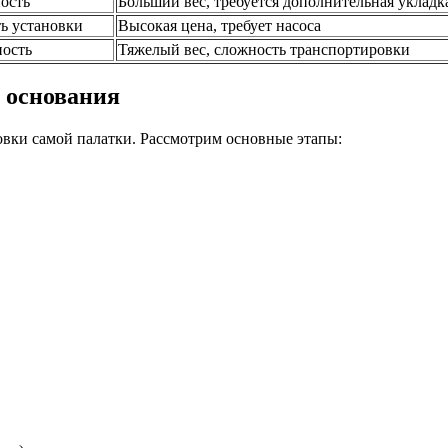
ость
Больший вес, требуется дополнительная укладк
ть установки
Высокая цена, требует насоса
ность
Тяжелый вес, сложность транспортировки
 основания
овки самой палатки. Рассмотрим основные этапы: