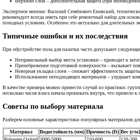
Верхний слой – дополнительная защита (при необходимо
Экспертное мнение: Василий Семёнович Еновский, технический
рекомендует всегда иметь при себе ремонтный набор для основ
походных условиях. Особенно это актуально для длительных э
Типичные ошибки и их последствия
При обустройстве пола для палатки часто допускают следующ
Неправильный выбор места установки – приводит к зато
Пренебрежение подготовкой поверхности – вызывает по
Неверная укладка слоев – снижает эффективность защит
Использование неподходящих материалов – ухудшает ком
В качестве примера можно привести случай из практики: групп
несколько часов влага начала проникать внутрь, что привело 
Советы по выбору материала
Разберем основные характеристики популярных материалов для
Материал
Водостойкость (мм)
Прочность (D)
Вес (г/м
Polyester Oxford
3000-5000
210-600
120-200