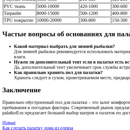
PVC ткань
5000-10000
420-1000
300-600
Tarpaulin
8000-15000
500-1200
400-800
TPU покрытие
10000-20000
300-800
150-300
Частые вопросы об основаниях для пал
Какой материал выбрать для зимней рыбалки?
Для зимней рыбалки рекомендуется использовать матери
влаги.
Нужен ли дополнительный тент если в палатке есть в
Да, дополнительный тент увеличивает срок службы встро
Как правильно хранить пол для палатки?
Хранить следует в сухом, проветриваемом месте, предвар
Заключение
Правильно обустроенный пол для палатки – это залог комфорт
пребывания и погодные факторы. Современный рынок предлага
palatkoff.ru предлагает большой выбор шатров и палаток по до
Новые
Как сделать палатку дома из одеяла