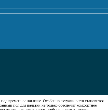
 под временное жилище. Особенно актуально это становится
ранный пол для палатки не только обеспечит комфортное
ства основания под палатку, чтобы ваш отдых прошел