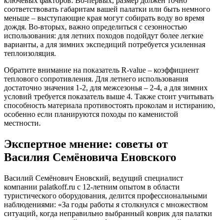
ключевых факторов. Во-первых, размер должен точно
соответствовать габаритам вашей палатки или быть немного
меньше – выступающие края могут собирать воду во время
дождя. Во-вторых, важно определиться с сезонностью
использования: для летних походов подойдут более легкие
варианты, а для зимних экспедиций потребуется усиленная
теплоизоляция.
Обратите внимание на показатель R-value – коэффициент
теплового сопротивления. Для летнего использования
достаточно значения 1-2, для межсезонья – 2-4, а для зимних
условий требуется показатель выше 4. Также стоит учитывать
способность материала противостоять проколам и истиранию,
особенно если планируются походы по каменистой
местности.
Экспертное мнение: советы от
Василия Семёновича Еновского
Василий Семёнович Еновский, ведущий специалист
компании palatkoff.ru с 12-летним опытом в области
туристического оборудования, делится профессиональными
наблюдениями: «За годы работы я столкнулся с множеством
ситуаций, когда неправильно выбранный коврик для палатки