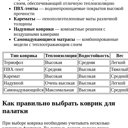
слоем, обеспечивающий отличную теплоизоляцию
ПВХ-тенты
— водонепроницаемые покрытия высокой
прочности
Карематы
— пенополиэтиленовые маты различной
толщины
Надувные коврики
— компактные решения с
воздушными камерами
Самонадувающиеся матрасы
— комбинированные
модели с теплоотражающим слоем
Тип коврика
Теплоизоляция
Водостойкость
Вес
Термофол
Высокая
Средняя
Легкий
ПВХ-тент
Средняя
Высокая
Тяжелы
Каремат
Высокая
Высокая
Средни
Надувной
Очень высокая
Высокая
Легкий
Самонадувающийся
Максимальная
Высокая
Средни
Как правильно выбрать коврик для
палатки
При выборе коврика необходимо учитывать несколько