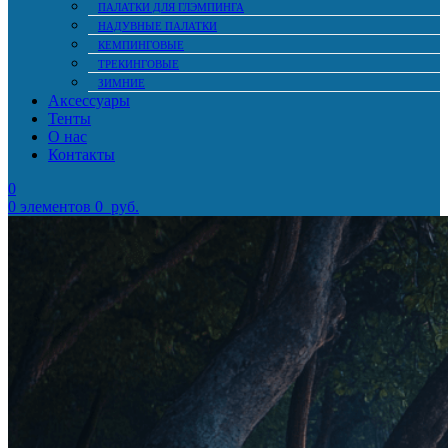
ПАЛАТКИ ДЛЯ ГЛЭМПИНГА
НАДУВНЫЕ ПАЛАТКИ
КЕМПИНГОВЫЕ
ТРЕКИНГОВЫЕ
ЗИМНИЕ
Аксессуары
Тенты
О нас
Контакты
0
0
элементов
0
руб.