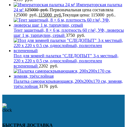
Императорская палатка
24 м²
125000
руб.
Первоначальная цена составляла
125000 руб..
115000
руб.
Текущая цена: 115000 руб..
Тент защитный, 8 × 6 м, плотность 60 г/м², УФ, люверсы
шаг 1 м, тарпаулин, серый
3750
руб.
Пол для зимней палатки "СЛЕДОПЫТ" 3-х местный,
220 х 220 х 0.5 см, однослойный, полиэтилен
вспененный
2202
руб.
Палатка самораскрывающаяся, 200х200х170 см, зимняя,
трёхслойная
3176
руб.
БЫСТРАЯ ДОСТАВКА