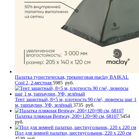
Палатка туристическая, трекинговая maclay BAIKAL
Cool 2, 2-местная
5985
руб.
Тент защитный, 8×5 м, плотность 90 г/м², люверсы шаг 1
м, тарпаулин, УФ, зелёный
3735
руб.
Палатка пляжная Bestway, 200×120×90 см, 68107
5454
руб.
Пол для зимней палатки, шестиугольник, 220 х 220 см
4539
руб.