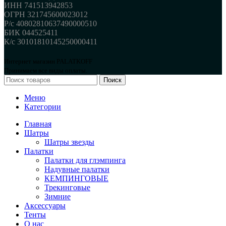
ИНН 741513942853
ОГРН 321745600023012
Р/с 40802810637490000510
БИК 044525411
К/с 30101810145250000411
Интернет магазин PALATKOFF
Принимаем все виды оплаты.
Поиск
Меню
Категории
Главная
Шатры
Шатры звезды
Палатки
Палатки для глэмпинга
Надувные палатки
КЕМПИНГОВЫЕ
Трекинговые
Зимние
Аксессуары
Тенты
О нас