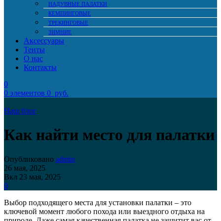
НАДУВНЫЕ ПАЛАТКИ
КЕМПИНГОВЫЕ
ТРЕКИНГОВЫЕ
ЗИМНИЕ
Аксессуары
Тенты
О нас
Контакты
0
0
элементов
0
руб.
Наш блог
Как найти место для палатки
Опубликовано
admin
26 мая, 2025
Вкл 23 мая, 2025
0
Выбор подходящего места для установки палатки – это
ключевой момент любого похода или выездного отдыха на
природе. Даже самая качественная палатка не защитит вас от