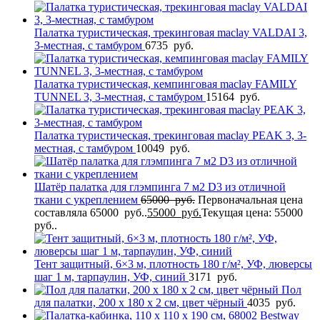
Палатка туристическая, трекинговая maclay VALDAI 3,
3-местная, с тамбуром
6735
руб.
Палатка туристическая, кемпинговая maclay FAMILY
TUNNEL 3, 3-местная, с тамбуром
15164
руб.
Палатка туристическая, трекинговая maclay PEAK 3, 3-
местная, с тамбуром
10049
руб.
Шатёр палатка для глэмпинга 7 м2 D3 из отличной
ткани с укреплением
65000
руб.
Первоначальная цена
составляла 65000 руб..
55000
руб.
Текущая цена: 55000
руб..
Тент защитный, 6×3 м, плотность 180 г/м², УФ, люверсы
шаг 1 м, тарпаулин, УФ, синий
3171
руб.
Пол
для палатки, 200 х 180 х 2 см, цвет чёрный
4035
руб.