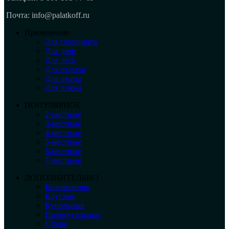
Почта: info@palatkoff.ru
Применение
Для глэмпинга
Для дачи
Для леса
Для отдыха
Для охоты
Для пляжа
ПОПУЛЯРНОЕ
2-местные
3-местные
4-местные
5-местные
6-местные
7-местные
ДОПОЛНИТЕЛЬНО
Колокольчик
Круглые
Купольные
Прямоугольные
Сфера