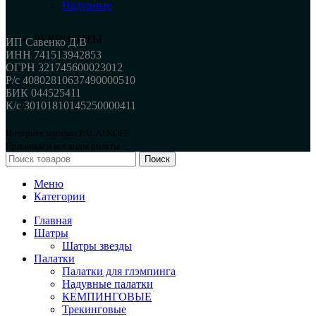
Надувные
РЕКВИЗИТЫ
ИП Савенко Д.В
ИНН 741513942853
ОГРН 321745600023012
Р/с 40802810637490000510
БИК 044525411
К/с 30101810145250000411
Интернет магазин PALATKOFF
Принимаем все виды оплаты.
Поиск
Меню
Категории
Главная
Шатры
Шатры звезды
Палатки
Палатки для глэмпинга
Надувные палатки
КЕМПИНГОВЫЕ
Трекинговые