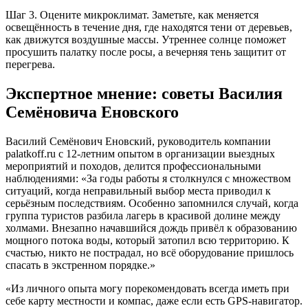
Шаг 3. Оцените микроклимат. Заметьте, как меняется
освещённость в течение дня, где находятся тени от деревьев,
как движутся воздушные массы. Утреннее солнце поможет
просушить палатку после росы, а вечерняя тень защитит от
перегрева.
Экспертное мнение: советы Василия
Семёновича Еновского
Василий Семёнович Еновский, руководитель компании
palatkoff.ru с 12-летним опытом в организации выездных
мероприятий и походов, делится профессиональными
наблюдениями: «За годы работы я столкнулся с множеством
ситуаций, когда неправильный выбор места приводил к
серьёзным последствиям. Особенно запомнился случай, когда
группа туристов разбила лагерь в красивой долине между
холмами. Внезапно начавшийся дождь привёл к образованию
мощного потока воды, который затопил всю территорию. К
счастью, никто не пострадал, но всё оборудование пришлось
спасать в экстренном порядке.»
«Из личного опыта могу порекомендовать всегда иметь при
себе карту местности и компас, даже если есть GPS-навигатор.