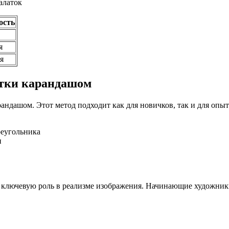
алаток
ость
я
я
атки карандашом
андашом. Этот метод подходит как для новичков, так и для опы
реугольника
и
т ключевую роль в реализме изображения. Начинающие художник