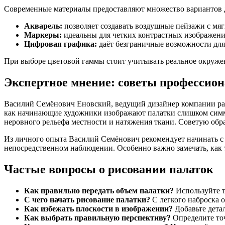
Современные материалы предоставляют множество вариантов д
Акварель:
позволяет создавать воздушные пейзажи с мя
Маркеры:
идеальны для четких контрастных изображен
Цифровая графика:
даёт безграничные возможности для
При выборе цветовой гаммы стоит учитывать реальное окружен
Экспертное мнение: советы профессион
Василий Семёнович Еновский, ведущий дизайнер компании pala
как начинающие художники изображают палатки слишком симм
неровного рельефа местности и натяжения ткани. Советую обр
Из личного опыта Василий Семёнович рекомендует начинать с 
непосредственном наблюдении. Особенно важно замечать, как т
Частые вопросы о рисовании палаток
Как правильно передать объем палатки?
Используйте т
С чего начать рисование палатки?
С легкого наброска 
Как избежать плоскости в изображении?
Добавьте дета
Как выбрать правильную перспективу?
Определите точ