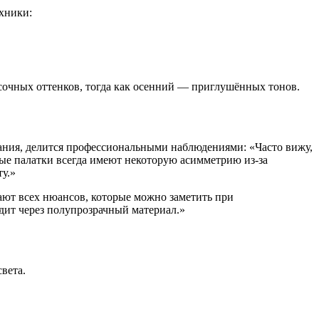
хники:
сочных оттенков, тогда как осенний — приглушённых тонов.
вания, делится профессиональными наблюдениями: «Часто вижу,
е палатки всегда имеют некоторую асимметрию из-за
у.»
ают всех нюансов, которые можно заметить при
одит через полупрозрачный материал.»
вета.