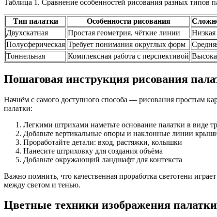
Таблица 1. Сравнение особенностей рисования разных типов п
Тип палатки
Особенности рисования
Сложн
Двухскатная
Простая геометрия, чёткие линии
Низкая
Полусферическая
Требует понимания округлых форм
Средня
Тоннельная
Комплексная работа с перспективой
Высока
Пошаговая инструкция рисования пал
Начнём с самого доступного способа — рисования простым кар
палатки:
Легкими штрихами наметьте основание палатки в виде т
Добавьте вертикальные опоры и наклонные линии крыш
Проработайте детали: вход, растяжки, колышки
Нанесите штриховку для создания объёма
Добавьте окружающий ландшафт для контекста
Важно помнить, что качественная проработка светотени играе
между светом и тенью.
Цветные техники изображения палатки