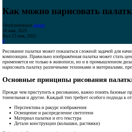
Как можно нарисовать палатк
Опубликовано
admin
26 мая, 2025
Вкл 23 мая, 2025
0
Рисование палатки может показаться сложной задачей для нач
композиции. Правильно изображённая палатка может стать цен
применяется не только в живописи, но и в промышленном дизай
нарисовать палатку различными техниками и материалами, пре
Основные принципы рисования палатк
Прежде чем приступить к рисованию, важно понять базовые п
тоннельная и другие. Каждый тип требует особого подхода к 
Перспектива и ракурс изображения
Освещение и распределение светотени
Материал палатки и его текстура
Детали конструкции (колышки, растяжки)