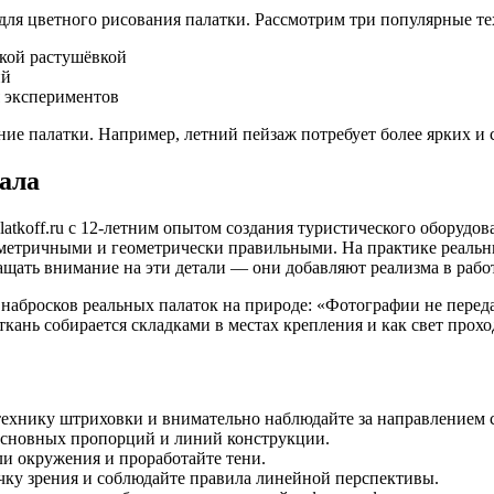
ля цветного рисования палатки. Рассмотрим три популярные те
гкой растушёвкой
ий
 экспериментов
ие палатки. Например, летний пейзаж потребует более ярких и 
ала
tkoff.ru с 12-летним опытом создания туристического оборудо
етричными и геометрически правильными. На практике реальны
ащать внимание на эти детали — они добавляют реализма в работ
набросков реальных палаток на природе: «Фотографии не перед
кань собирается складками в местах крепления и как свет прох
ехнику штриховки и внимательно наблюдайте за направлением с
основных пропорций и линий конструкции.
ли окружения и проработайте тени.
ку зрения и соблюдайте правила линейной перспективы.