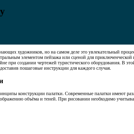
у
инающих художников, но на самом деле это увлекательный проце
тральным элементом пейзажа или сценой для приключенческой и
не при создании чертежей туристического оборудования. В этой
доставив пошаговые инструкции для каждого случая.
и
ринципы конструкции палатки. Современные палатки имеют разл
отображению объёма и теней. При рисовании необходимо учитыв