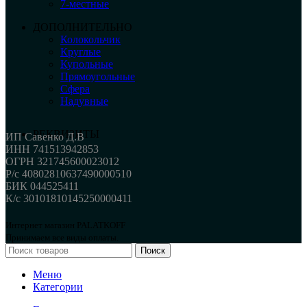
7-местные
ДОПОЛНИТЕЛЬНО
Колокольчик
Круглые
Купольные
Прямоугольные
Сфера
Надувные
РЕКВИЗИТЫ
ИП Савенко Д.В
ИНН 741513942853
ОГРН 321745600023012
Р/с 40802810637490000510
БИК 044525411
К/с 30101810145250000411
Интернет магазин PALATKOFF
Принимаем все виды оплаты.
Поиск
Меню
Категории