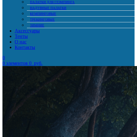
ПАЛАТКИ ДЛЯ ГЛЭМПИНГА
НАДУВНЫЕ ПАЛАТКИ
КЕМПИНГОВЫЕ
ТРЕКИНГОВЫЕ
ЗИМНИЕ
Аксессуары
Тенты
О нас
Контакты
0
0
элементов
0
руб.