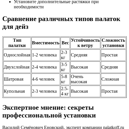
Установите дополнительные растяжки при
необходимости
Сравнение различных типов палаток
для дейз
Тип
Устойчивость
Сложность
Вместимость
Вес
палатки
к ветру
установки
2-3
Однослойная
1-2 человека
Средняя
Простая
кг
3-5
Двухслойная
2-4 человека
Высокая
Средняя
кг
5-8
Очень
Шатровая
4-6 человек
Сложная
кг
высокая
2.5-
Купольная
2-3 человека
Высокая
Простая
4 кг
Экспертное мнение: секреты
профессиональной установки
Василий Семёнович Еновский, эксперт компании palatkoff.ru