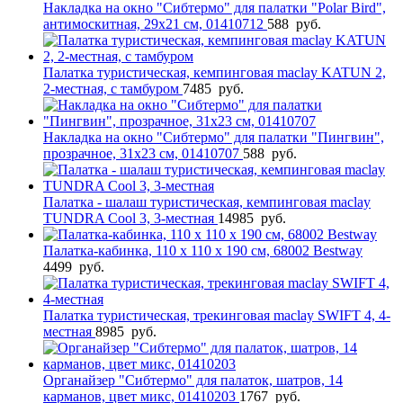
Накладка на окно "Сибтермо" для палатки "Polar Bird",
антимоскитная, 29х21 см, 01410712
588
руб.
Палатка туристическая, кемпинговая maclay KATUN 2,
2-местная, с тамбуром
7485
руб.
Накладка на окно "Сибтермо" для палатки "Пингвин",
прозрачное, 31х23 см, 01410707
588
руб.
Палатка - шалаш туристическая, кемпинговая maclay
TUNDRA Cool 3, 3-местная
14985
руб.
Палатка-кабинка, 110 х 110 х 190 см, 68002 Bestway
4499
руб.
Палатка туристическая, трекинговая maclay SWIFT 4, 4-
местная
8985
руб.
Органайзер "Сибтермо" для палаток, шатров, 14
карманов, цвет микс, 01410203
1767
руб.