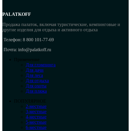
PALATKOFF
Продажа палаток, включая туристические, кемпинговые и
другие изделия для отдыха и активного отдыха
Телефон: 8 800 101-77-69
Почта: info@palatkoff.ru
Применение
Для глэмпинга
Для дачи
Для леса
Для отдыха
Для охоты
Для пляжа
ПОПУЛЯРНОЕ
2-местные
3-местные
4-местные
5-местные
6-местные