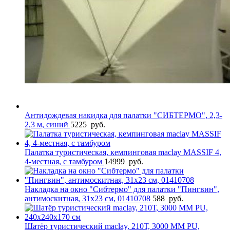
Антидождевая накидка для палатки "СИБТЕРМО", 2,3-
2,3 м, синий
5225
руб.
Палатка туристическая, кемпинговая maclay MASSIF 4,
4-местная, с тамбуром
14999
руб.
Накладка на окно "Сибтермо" для палатки "Пингвин",
антимоскитная, 31х23 см, 01410708
588
руб.
Шатёр туристический maclay, 210Т, 3000 MM PU,