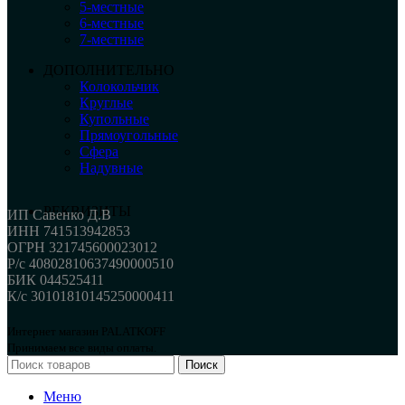
5-местные
6-местные
7-местные
ДОПОЛНИТЕЛЬНО
Колокольчик
Круглые
Купольные
Прямоугольные
Сфера
Надувные
РЕКВИЗИТЫ
ИП Савенко Д.В
ИНН 741513942853
ОГРН 321745600023012
Р/с 40802810637490000510
БИК 044525411
К/с 30101810145250000411
Интернет магазин PALATKOFF
Принимаем все виды оплаты.
Поиск
Меню