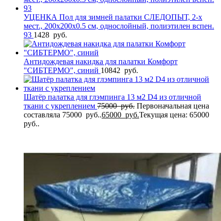
УЦЕНКА Пол для зимней палатки СЛЕДОПЫТ, 2-х
мест., 200х200х0.5 см, однослойный, полиэтилен вспен.
93
1428
руб.
Антидождевая накидка для палатки Комфорт
"СИБТЕРМО", синий
10842
руб.
Шатёр палатка для глэмпинга 13 м2 D4 из отличной
ткани с укреплением
75000
руб.
Первоначальная цена
составляла 75000 руб..
65000
руб.
Текущая цена: 65000
руб..