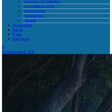
ПАЛАТКИ ДЛЯ ГЛЭМПИНГА
НАДУВНЫЕ ПАЛАТКИ
КЕМПИНГОВЫЕ
ТРЕКИНГОВЫЕ
ЗИМНИЕ
Аксессуары
Тенты
О нас
Контакты
0
0
элементов
0
руб.