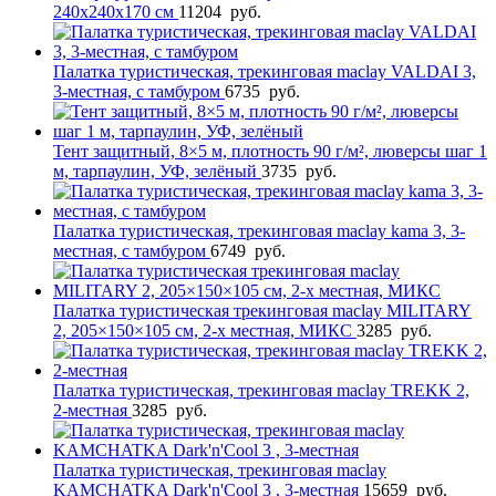
240х240х170 см
11204
руб.
Палатка туристическая, трекинговая maclay VALDAI 3,
3-местная, с тамбуром
6735
руб.
Тент защитный, 8×5 м, плотность 90 г/м², люверсы шаг 1
м, тарпаулин, УФ, зелёный
3735
руб.
Палатка туристическая, трекинговая maclay kama 3, 3-
местная, с тамбуром
6749
руб.
Палатка туристическая трекинговая maclay MILITARY
2, 205×150×105 см, 2-х местная, МИКС
3285
руб.
Палатка туристическая, трекинговая maclay TREKK 2,
2-местная
3285
руб.
Палатка туристическая, трекинговая maclay
KAMCHATKA Dark'n'Cool 3 , 3-местная
15659
руб.