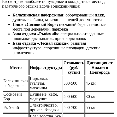
Рассмотрим наиболее популярные и комфортные места для
палаточного отдыха вдоль водохранилища:
Балахнинская набережная:
оборудованный пляж,
душевые кабины, магазины в пешей доступности
Пляж «Сосновый Бор»:
песчаный берег, тенистые
места под деревьями, парковка
Зона отдыха «Рыбачий»:
специально отведенные
площадки для палаток, причал для лодок
База отдыха «Лесная сказка»:
развитая
инфраструктура, спортивные площадки, детские
развлечения
Стоимость
Дистанция от
Место
Инфраструктура
(руб/
Нижнего
сутки)
Новгорода
Парковка,
Балахнинская
туалеты,
300-500
45 км
набережная
магазины
Сосновый
Душевые, кафе,
400-600
30 км
Бор
медпункт
Электричество,
Рыбачий
500-700
55 км
причал, беседки
Все удобства, Wi-