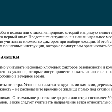
юбого похода или отдыха на природе, который напрямую влияет 
о первый опыт. Представьте ситуацию: вы нашли идеальное мест
о учитывать множество факторов при выборе локации. В этой с
м пошаговые инструкции, которые помогут вам организовать б
палатки
мо учитывать несколько ключевых факторов безопасности и комф
аметных уклонов, которые могут привести к скатыванию спальны
собенно в вечернее время.
иты от ветра. Установка палатки за крупными камнями, деревь
ожность – не располагайте временное жилище прямо под сухими 
кам. Оптимальное расстояние до реки или озера составляет 50-1
ов. Также следует учитывать направление ветра относительно в