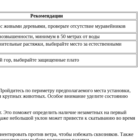
Рекомендации
с живыми деревьями, проверьте отсутствие муравейников
возвышенности, минимум в 50 метрах от воды
нительные растяжки, выбирайте место за естественными
й гор, выбирайте защищенные плато
Пройдитесь по периметру предполагаемого места установки,
ти крупных животных. Особое внимание уделите состоянию
т. Это поможет определить наличие незаметных на первый
– даже небольшой уклон может привести к скатыванию во время
иентировать против ветра, чтобы избежать сквозняков. Также
 окончательном выборе положения палатки.