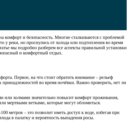
на комфорт и безопасность. Многие сталкиваются с проблемой
о у реки, но проснулись от холода или подтопления во время
татье мы подробно разберем все аспекты правильной установки
езопасный и комфортный отдых.
орта. Первое, на что стоит обратить внимание – рельеф
х принадлежностей во время ночёвки. Важно проверить, нет ли
ями или холмами значительно повысит комфорт проживания,
или мертвыми ветками, которые могут обломиться.
00 метров – это позволит иметь доступ к воде, избегая при
хода в палатку и вероятность выпадения росы.