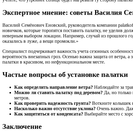
Экспертное мнение: советы Василия С
Василий Семёнович Еновский, руководитель компании palatkof
новичков, которые торопятся поставить палатку, не уделив до
неверным выбором локации. Например, случай из прошлого года
оказались в луже, а вещи промокли.»
Специалист подчеркивает важность учета сезонных особеннос
вероятность внезапных гроз. Осенью важна защита от ветра, а
палатки в красивом, но нефункциональном месте.
Частые вопросы об установке палатки
Как определить направление ветра?
Наблюдайте за трав
Можно ли ставить палатку под деревом?
Да, но только
метров.
Как проверить надежность грунта?
Воткните колышек на
Насколько важно отсутствие уклона?
Очень важно. Даж
Как защититься от конденсата?
Выбирайте место с хоро
Заключение