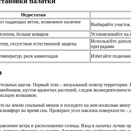
становки палатки
Недостатки
от падающих веток, возможное наличие
Выбирайте участок 
пления, больше комаров
Устанавливайте на 
Используйте допол
тер, отсутствие естественной защиты
преградами
емператур, риск камнепадов
Избегайте подножи
а
ательных шагов. Первый этап – визуальный осмотр территории. 
авейников, кустов ядовитых растений, следов жизнедеятельнос
иксации колышков.
те на землю спальный мешок и посидите на нем несколько мину
дискомфорт во время сна. Проверьте угол наклона поверхности 
авление ветра и расположение солнца. Вход в палатку лучше ор
ки, которая обращена на восток. Запомните эти особенности при