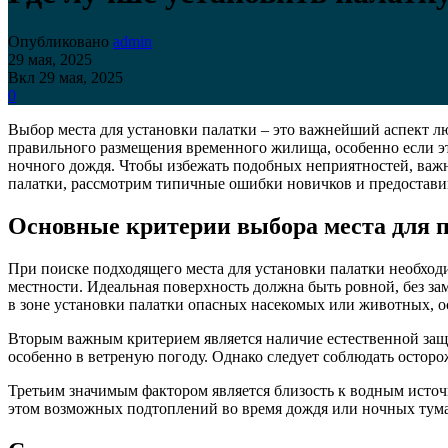
Опубликовано
admin
29 мая, 2025
Вкл 29 мая, 2025
0
Выбор места для установки палатки – это важнейший аспект л
правильного размещения временного жилища, особенно если эт
ночного дождя. Чтобы избежать подобных неприятностей, важн
палатки, рассмотрим типичные ошибки новичков и предостави
Основные критерии выбора места для 
При поиске подходящего места для установки палатки необходи
местности. Идеальная поверхность должна быть ровной, без з
в зоне установки палатки опасных насекомых или животных, о
Вторым важным критерием является наличие естественной защ
особенно в ветреную погоду. Однако следует соблюдать остор
Третьим значимым фактором является близость к водным источни
этом возможных подтоплений во время дождя или ночных туман