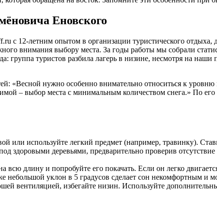
емёновича Еновского
f.ru с 12-летним опытом в организации туристического отдыха
лжного внимания выбору места. За годы работы мы собрали стати
: группа туристов разбила лагерь в низине, несмотря на наши 
тей: «Весной нужно особенно внимательно относиться к уровню
 зимой – выбор места с минимальным количеством снега.» По ег
ой или используйте легкий предмет (например, травинку). Ставь
 под здоровыми деревьями, предварительно проверив отсутствие с
 всю длину и попробуйте его покачать. Если он легко двигаетс
е небольшой уклон в 5 градусов сделает сон некомфортным и 
шей вентиляцией, избегайте низин. Используйте дополнительны