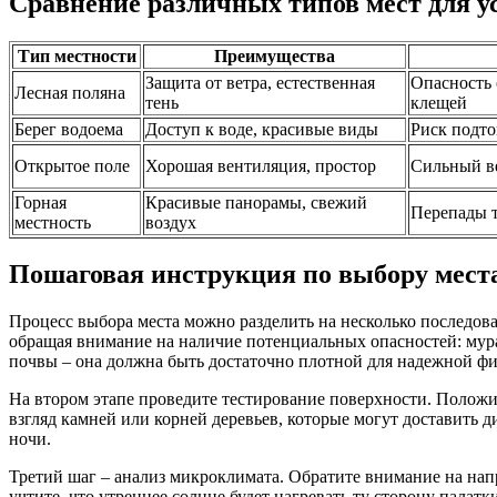
Сравнение различных типов мест для у
Тип местности
Преимущества
Защита от ветра, естественная
Опасность 
Лесная поляна
тень
клещей
Берег водоема
Доступ к воде, красивые виды
Риск подто
Открытое поле
Хорошая вентиляция, простор
Сильный ве
Горная
Красивые панорамы, свежий
Перепады т
местность
воздух
Пошаговая инструкция по выбору мест
Процесс выбора места можно разделить на несколько последов
обращая внимание на наличие потенциальных опасностей: мур
почвы – она должна быть достаточно плотной для надежной ф
На втором этапе проведите тестирование поверхности. Положи
взгляд камней или корней деревьев, которые могут доставить 
ночи.
Третий шаг – анализ микроклимата. Обратите внимание на напр
учтите, что утреннее солнце будет нагревать ту сторону палат