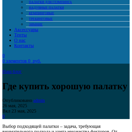
ПАЛАТКИ ДЛЯ ГЛЭМПИНГА
НАДУВНЫЕ ПАЛАТКИ
КЕМПИНГОВЫЕ
ТРЕКИНГОВЫЕ
ЗИМНИЕ
Аксессуары
Тенты
О нас
Контакты
0
0
элементов
0
руб.
Наш блог
Где купить хорошую палатку
Опубликовано
admin
26 мая, 2025
Вкл 23 мая, 2025
0
Выбор подходящей палатки – задача, требующая
внимательного подхода и учета множества факторов. От