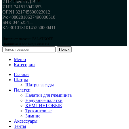
РЕКВИЗИТЫ
ИП Савенко Д.В
ИНН 741513942853
ОГРН 321745600023012
Р/с 40802810637490000510
БИК 044525411
К/с 30101810145250000411
Интернет магазин PALATKOFF
Принимаем все виды оплаты.
Поиск
Меню
Категории
Главная
Шатры
Шатры звезды
Палатки
Палатки для глэмпинга
Надувные палатки
КЕМПИНГОВЫЕ
Трекинговые
Зимние
Аксессуары
Тенты