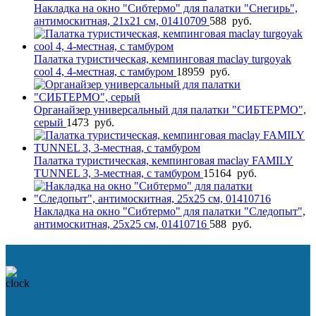
Накладка на окно "Сибтермо" для палатки "Снегирь",
антимоскитная, 21х21 см, 01410709
588
руб.
Палатка туристическая, кемпинговая maclay turgoyak
cool 4, 4-местная, с тамбуром
18959
руб.
Органайзер универсальный для палатки "СИБТЕРМО",
серый
1473
руб.
Палатка туристическая, кемпинговая maclay FAMILY
TUNNEL 3, 3-местная, с тамбуром
15164
руб.
Накладка на окно "Сибтермо" для палатки "Следопыт",
антимоскитная, 25х25 см, 01410716
588
руб.