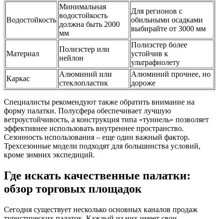
Минимальная
Для регионов с
водостойкость
Водостойкость
обильными осадками
должна быть 2000
выбирайте от 3000 мм
мм
Полиэстер более
Полиэстер или
Материал
устойчив к
нейлон
ультрафиолету
Алюминий или
Алюминий прочнее, но
Каркас
стеклопластик
дороже
Специалисты рекомендуют также обратить внимание на
форму палатки. Полусфера обеспечивает лучшую
ветроустойчивость, а конструкция типа «туннель» позволяет
эффективнее использовать внутреннее пространство.
Сезонность использования – еще один важный фактор.
Трехсезонные модели подходят для большинства условий,
кроме зимних экспедиций.
Где искать качественные палатки:
обзор торговых площадок
Сегодня существует несколько основных каналов продаж
туристических палаток. Каждый из них имеет свои