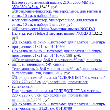
Шатер туристический maclay, 210Т, 2000 MM PU,
350х350х245 см
16485
руб.
Крепление-фиксатор, универсальное, для тентов и
сеток, 10 см, в наборе 5 шт.
239
руб.
Палатка-зонт Helios 3-местная зимняя NORD-3
13212
руб.
Накладка на окно "Сибтермо" для палатки "Снегирь",
прозрачное, 21х21 см, 01410706
588
руб.
Тент защитный, 8×6 м, плотность 60 г/м², люверсы шаг 1
м, тарпаулин, УФ, синий
3402
руб.
Пол для зимней палатки "СЛЕДОПЫТ" 3-х местный,
220 х 220 х 0.5 см, однослойный, полиэтилен
вспененный
2202
руб.