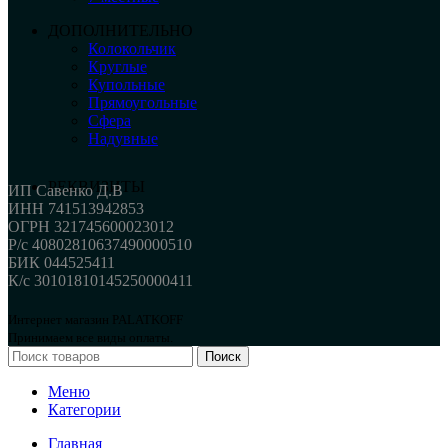
ДОПОЛНИТЕЛЬНО
Колокольчик
Круглые
Купольные
Прямоугольные
Сфера
Надувные
РЕКВИЗИТЫ
ИП Савенко Д.В
ИНН 741513942853
ОГРН 321745600023012
Р/с 40802810637490000510
БИК 044525411
К/с 30101810145250000411
Интернет магазин PALATKOFF
Принимаем все виды оплаты.
Поиск
Меню
Категории
Главная