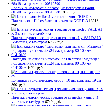
Коврик "Сибтермо" в палатку, из негорючей ткани,
68х48 см, цвет микс 00510500
1017
руб.
Палатка-зонт Helios 3-местная зимняя NORD-3
13212
руб.
Палатка туристическая, трекинговая maclay VALDAI 3,
3-местная, с тамбуром
6735
руб.
Накладка на окно "Сибтермо" для палатки "Медведь"
под дровяную печь, 28х24 см, диаметр 80-100 мм,
01410603
1071
руб.
Колышки туристические, набор - 10 шт, пластик, 19 см
360
руб.
Палатка туристическая, трекинговая maclay kama 3, 3-
местная, с тамбуром
6749
руб.