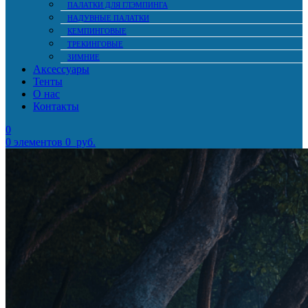
ПАЛАТКИ ДЛЯ ГЛЭМПИНГА
НАДУВНЫЕ ПАЛАТКИ
КЕМПИНГОВЫЕ
ТРЕКИНГОВЫЕ
ЗИМНИЕ
Аксессуары
Тенты
О нас
Контакты
0
0
элементов
0
руб.