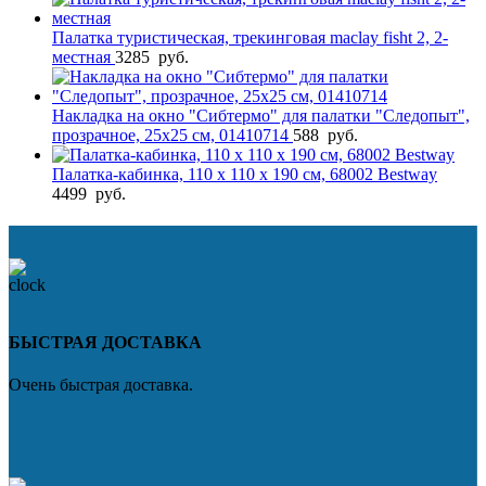
Палатка туристическая, трекинговая maclay fisht 2, 2-
местная
3285
руб.
Накладка на окно "Сибтермо" для палатки "Следопыт",
прозрачное, 25х25 см, 01410714
588
руб.
Палатка-кабинка, 110 х 110 х 190 см, 68002 Bestway
4499
руб.
БЫСТРАЯ ДОСТАВКА
Очень быстрая доставка.