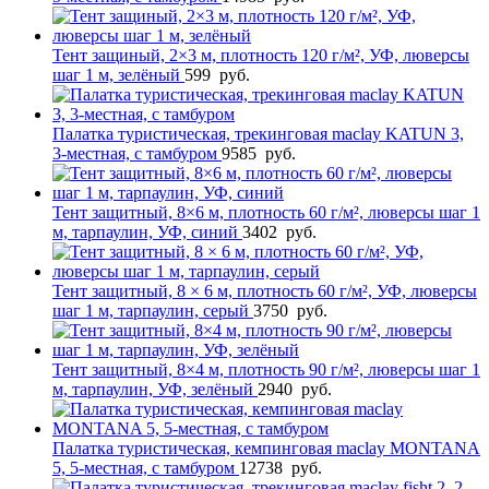
Тент защиный, 2×3 м, плотность 120 г/м², УФ, люверсы
шаг 1 м, зелёный
599
руб.
Палатка туристическая, трекинговая maclay KATUN 3,
3-местная, с тамбуром
9585
руб.
Тент защитный, 8×6 м, плотность 60 г/м², люверсы шаг 1
м, тарпаулин, УФ, синий
3402
руб.
Тент защитный, 8 × 6 м, плотность 60 г/м², УФ, люверсы
шаг 1 м, тарпаулин, серый
3750
руб.
Тент защитный, 8×4 м, плотность 90 г/м², люверсы шаг 1
м, тарпаулин, УФ, зелёный
2940
руб.
Палатка туристическая, кемпинговая maclay MONTANA
5, 5-местная, с тамбуром
12738
руб.