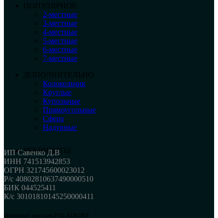
ПОПУЛЯРНОЕ
2-местные
3-местные
4-местные
5-местные
6-местные
7-местные
ДОПОЛНИТЕЛЬНО
Колокольчик
Круглые
Купольные
Прямоугольные
Сфера
Надувные
РЕКВИЗИТЫ
ИП Савенко Д.В
ИНН 741513942853
ОГРН 321745600023012
Р/с 40802810637490000510
БИК 044525411
К/с 30101810145250000411
Интернет магазин PALATKOFF