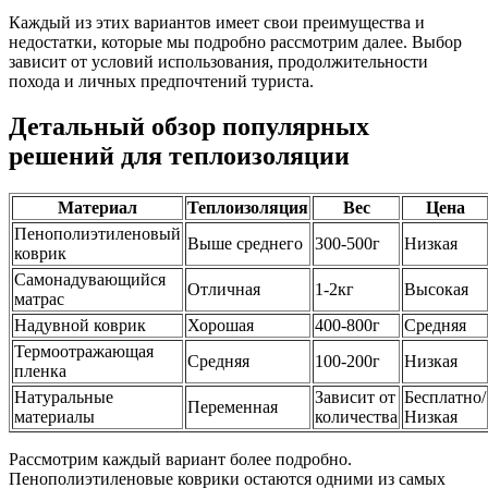
Каждый из этих вариантов имеет свои преимущества и
недостатки, которые мы подробно рассмотрим далее. Выбор
зависит от условий использования, продолжительности
похода и личных предпочтений туриста.
Детальный обзор популярных
решений для теплоизоляции
Материал
Теплоизоляция
Вес
Цена
Пенополиэтиленовый
Выше среднего
300-500г
Низкая
коврик
Самонадувающийся
Отличная
1-2кг
Высокая
матрас
Надувной коврик
Хорошая
400-800г
Средняя
Термоотражающая
Средняя
100-200г
Низкая
пленка
Натуральные
Зависит от
Бесплатно/
Переменная
материалы
количества
Низкая
Рассмотрим каждый вариант более подробно.
Пенополиэтиленовые коврики остаются одними из самых