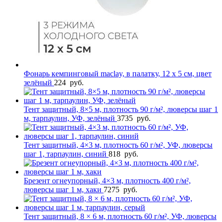
Фонарь кемпинговый maclay, в палатку, 12 х 5 см, цвет
зелёный
224
руб.
Тент защитный, 8×5 м, плотность 90 г/м², люверсы шаг 1
м, тарпаулин, УФ, зелёный
3735
руб.
Тент защитный, 4×3 м, плотность 60 г/м², УФ, люверсы
шаг 1, тарпаулин, синий
818
руб.
Брезент огнеупорный, 4×3 м, плотность 400 г/м²,
люверсы шаг 1 м, хаки
7275
руб.
Тент защитный, 8 × 6 м, плотность 60 г/м², УФ, люверсы