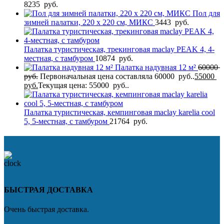
8235
руб.
Пол для
зимней палатки, 220 х 220 см, МИКС
3443
руб.
Палатка туристическая, трекинговая maclay PEAK 4, 4-
местная, с тамбуром
10874
руб.
Палатка надувная 12 м²
60000
руб.
Первоначальная цена составляла 60000 руб..
55000
руб.
Текущая цена: 55000 руб..
Палатка туристическая, кемпинговая maclay karelia cool
5, 5-местная, с тамбуром
21764
руб.
БЫСТРАЯ ДОСТАВКА
Очень быстрая доставка.