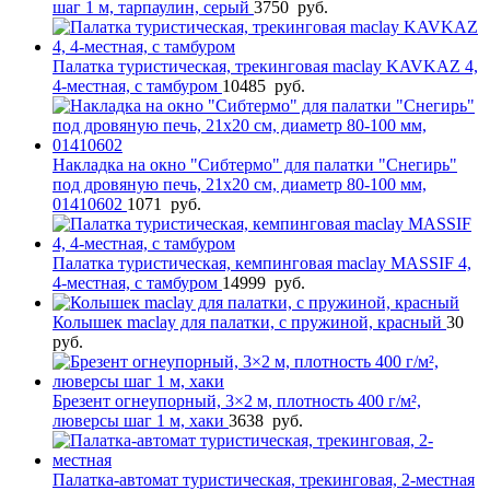
шаг 1 м, тарпаулин, серый
3750
руб.
Палатка туристическая, трекинговая maclay KAVKAZ 4,
4-местная, с тамбуром
10485
руб.
Накладка на окно "Сибтермо" для палатки "Снегирь"
под дровяную печь, 21х20 см, диаметр 80-100 мм,
01410602
1071
руб.
Палатка туристическая, кемпинговая maclay MASSIF 4,
4-местная, с тамбуром
14999
руб.
Колышек maclay для палатки, с пружиной, красный
30
руб.
Брезент огнеупорный, 3×2 м, плотность 400 г/м²,
люверсы шаг 1 м, хаки
3638
руб.
Палатка-автомат туристическая, трекинговая, 2-местная