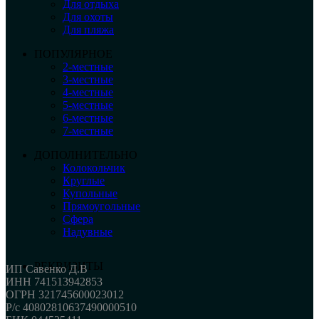
Для отдыха
Для охоты
Для пляжа
ПОПУЛЯРНОЕ
2-местные
3-местные
4-местные
5-местные
6-местные
7-местные
ДОПОЛНИТЕЛЬНО
Колокольчик
Круглые
Купольные
Прямоугольные
Сфера
Надувные
РЕКВИЗИТЫ
ИП Савенко Д.В
ИНН 741513942853
ОГРН 321745600023012
Р/с 40802810637490000510