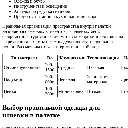
Одежда и обувь
Инструменты и освещение
Аптечка и средства гигиены
Продукты питания и кухонный инвентарь
Правильная организация пространства внутри палатки
начинается с базовых элементов – спальных мест.
Современные туристические матрасы-коврики представлены
в трех основных типах: самонадувающиеся, надувные и
пенки. Рассмотрим их характеристики в таблице:
Тип матраса
Вес
Компрессия
Теплоизоляция
Ц
700-
Самонадувающийся
Средняя
Высокая
Выс
1500г
300-
Зависит от
Надувной
Высокая
Сре
800г
материала
100-
Пенка
Минимальная
Низкая
Низ
300г
Выбор правильной одежды для
ночевки в палатке
Одна из распространенных ошибок – использование дневной