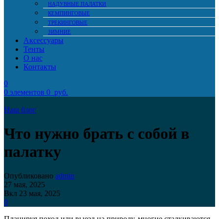
НАДУВНЫЕ ПАЛАТКИ
КЕМПИНГОВЫЕ
ТРЕКИНГОВЫЕ
ЗИМНИЕ
Аксессуары
Тенты
О нас
Контакты
0
0
элементов
0
руб.
Наш блог
Что нужно брать с собой в
палатку
Опубликовано
admin
27 мая, 2025
Вкл 23 мая, 2025
0
Планируя поход или выезд на природу, многие сталкиваются