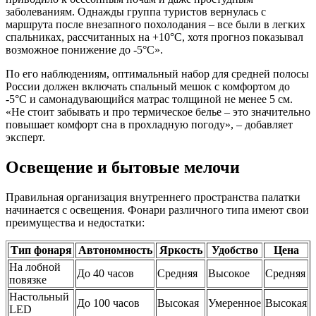
заболеваниям. Однажды группа туристов вернулась с
маршрута после внезапного похолодания – все были в легких
спальниках, рассчитанных на +10°C, хотя прогноз показывал
возможное понижение до -5°C».
По его наблюдениям, оптимальный набор для средней полосы
России должен включать спальный мешок с комфортом до
-5°C и самонадувающийся матрас толщиной не менее 5 см.
«Не стоит забывать и про термическое белье – это значительно
повышает комфорт сна в прохладную погоду», – добавляет
эксперт.
Освещение и бытовые мелочи
Правильная организация внутреннего пространства палатки
начинается с освещения. Фонари различного типа имеют свои
преимущества и недостатки:
Тип фонаря
Автономность
Яркость
Удобство
Цена
На лобной
До 40 часов
Средняя
Высокое
Средняя
повязке
Настольный
До 100 часов
Высокая
Умеренное
Высокая
LED