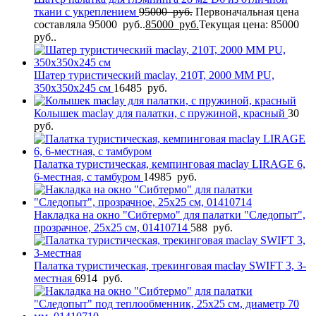
ткани с укреплением
95000
руб.
Первоначальная цена
составляла 95000 руб..
85000
руб.
Текущая цена: 85000
руб..
Шатер туристический maclay, 210Т, 2000 MM PU,
350х350х245 см
16485
руб.
Колышек maclay для палатки, с пружиной, красный
30
руб.
Палатка туристическая, кемпинговая maclay LIRAGE 6,
6-местная, с тамбуром
14985
руб.
Накладка на окно "Сибтермо" для палатки "Следопыт",
прозрачное, 25х25 см, 01410714
588
руб.
Палатка туристическая, трекинговая maclay SWIFT 3, 3-
местная
6914
руб.