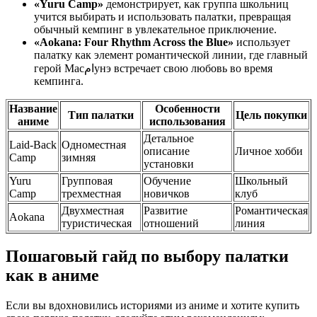
«Yuru Camp»
демонстрирует, как группа школьниц
учится выбирать и использовать палатки, превращая
обычный кемпинг в увлекательное приключение.
«Aokana: Four Rhythm Across the Blue»
использует
палатку как элемент романтической линии, где главный
герой Масامунэ встречает свою любовь во время
кемпинга.
Название
Особенности
Тип палатки
Цель покупки
аниме
использования
Детальное
Laid-Back
Одноместная
описание
Личное хобби
Camp
зимняя
установки
Yuru
Групповая
Обучение
Школьный
Camp
трехместная
новичков
клуб
Двухместная
Развитие
Романтическая
Aokana
туристическая
отношений
линия
Пошаговый гайд по выбору палатки
как в аниме
Если вы вдохновились историями из аниме и хотите купить