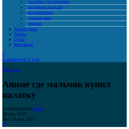
ПАЛАТКИ ДЛЯ ГЛЭМПИНГА
НАДУВНЫЕ ПАЛАТКИ
КЕМПИНГОВЫЕ
ТРЕКИНГОВЫЕ
ЗИМНИЕ
Аксессуары
Тенты
О нас
Контакты
0
0
элементов
0
руб.
Наш блог
Аниме где мальчик купил
палатку
Опубликовано
admin
28 мая, 2025
Вкл 23 мая, 2025
0