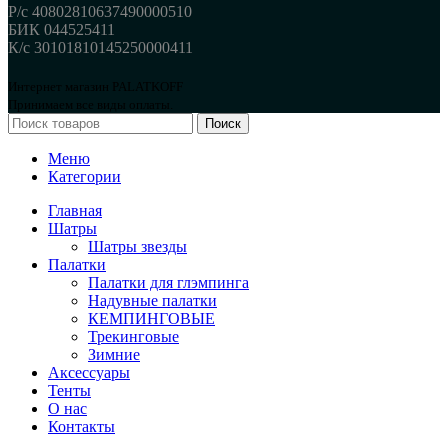
Р/с 40802810637490000510
БИК 044525411
К/с 30101810145250000411
Интернет магазин PALATKOFF
Принимаем все виды оплаты.
Поиск
Меню
Категории
Главная
Шатры
Шатры звезды
Палатки
Палатки для глэмпинга
Надувные палатки
КЕМПИНГОВЫЕ
Трекинговые
Зимние
Аксессуары
Тенты
О нас
Контакты