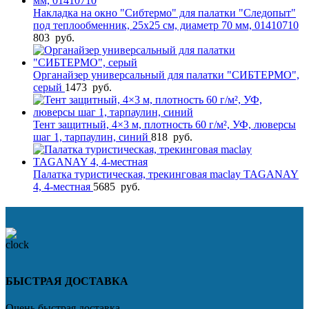
Накладка на окно "Сибтермо" для палатки "Следопыт"
под теплообменник, 25х25 см, диаметр 70 мм, 01410710
803
руб.
Органайзер универсальный для палатки "СИБТЕРМО",
серый
1473
руб.
Тент защитный, 4×3 м, плотность 60 г/м², УФ, люверсы
шаг 1, тарпаулин, синий
818
руб.
Палатка туристическая, трекинговая maclay TAGANAY
4, 4-местная
5685
руб.
БЫСТРАЯ ДОСТАВКА
Очень быстрая доставка.