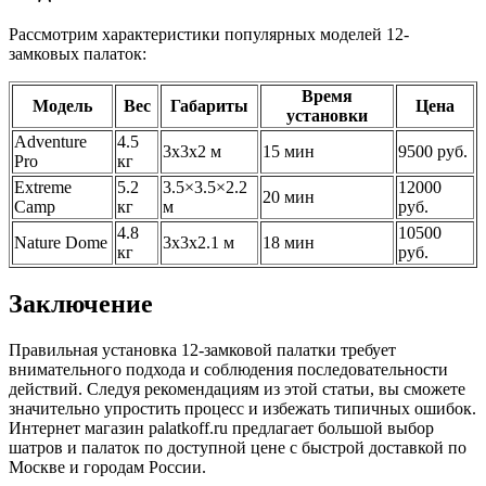
Рассмотрим характеристики популярных моделей 12-
замковых палаток:
Время
Модель
Вес
Габариты
Цена
установки
Adventure
4.5
3x3x2 м
15 мин
9500 руб.
Pro
кг
Extreme
5.2
3.5×3.5×2.2
12000
20 мин
Camp
кг
м
руб.
4.8
10500
Nature Dome
3x3x2.1 м
18 мин
кг
руб.
Заключение
Правильная установка 12-замковой палатки требует
внимательного подхода и соблюдения последовательности
действий. Следуя рекомендациям из этой статьи, вы сможете
значительно упростить процесс и избежать типичных ошибок.
Интернет магазин palatkoff.ru предлагает большой выбор
шатров и палаток по доступной цене с быстрой доставкой по
Москве и городам России.