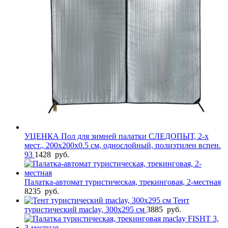
УЦЕНКА Пол для зимней палатки СЛЕДОПЫТ, 2-х
мест., 200х200х0.5 см, однослойный, полиэтилен вспен.
93
1428
руб.
Палатка-автомат туристическая, трекинговая, 2-местная
8235
руб.
Тент
туристический maclay, 300х295 см
3885
руб.