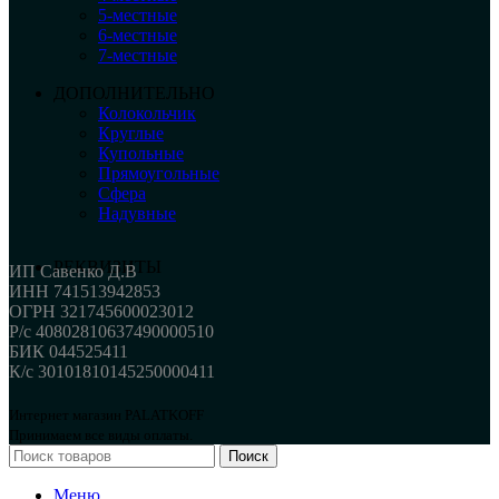
5-местные
6-местные
7-местные
ДОПОЛНИТЕЛЬНО
Колокольчик
Круглые
Купольные
Прямоугольные
Сфера
Надувные
РЕКВИЗИТЫ
ИП Савенко Д.В
ИНН 741513942853
ОГРН 321745600023012
Р/с 40802810637490000510
БИК 044525411
К/с 30101810145250000411
Интернет магазин PALATKOFF
Принимаем все виды оплаты.
Поиск
Меню