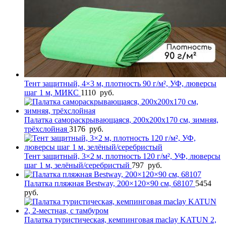
Тент защитный, 4×3 м, плотность 90 г/м², УФ, люверсы
шаг 1 м, МИКС
1110
руб.
Палатка самораскрывающаяся, 200х200х170 см, зимняя,
трёхслойная
3176
руб.
Тент защитный, 3×2 м, плотность 120 г/м², УФ, люверсы
шаг 1 м, зелёный/серебристый
797
руб.
Палатка пляжная Bestway, 200×120×90 см, 68107
5454
руб.
Палатка туристическая, кемпинговая maclay KATUN 2,