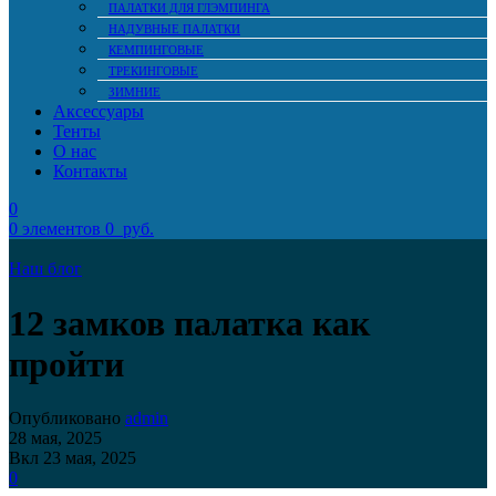
ПАЛАТКИ ДЛЯ ГЛЭМПИНГА
НАДУВНЫЕ ПАЛАТКИ
КЕМПИНГОВЫЕ
ТРЕКИНГОВЫЕ
ЗИМНИЕ
Аксессуары
Тенты
О нас
Контакты
0
0
элементов
0
руб.
Наш блог
12 замков палатка как
пройти
Опубликовано
admin
28 мая, 2025
Вкл 23 мая, 2025
0