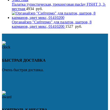
Палатка туристическая, трекинговая maclay FISHT 3, 3-
местная
4934
руб.
Органайзер "Сибтермо" для палаток, шатров, 8
карманов, цвет микс, 01410200
1527
руб.
БЫСТРАЯ ДОСТАВКА
Очень быстрая доставка.
КОНТРОЛЬ КАЧЕСТВА